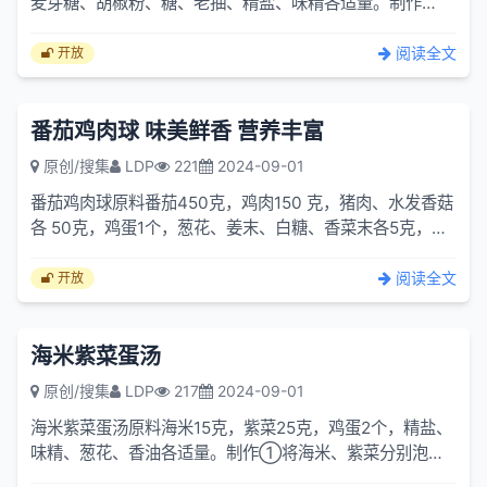
麦芽糖、胡椒粉、糖、老抽、精盐、味精各适量。制作①
选肥肉多的鸡爪，切去指尖，去老皮
阅读全文
开放
番茄鸡肉球 味美鲜香 营养丰富
原创/搜集
LDP
221
2024-09-01
番茄鸡肉球原料番茄450克，鸡肉150 克，猪肉、水发香菇
各 50克，鸡蛋1个，葱花、姜末、白糖、香菜末各5克，味
精适量，面粉、面包粉各20克，
阅读全文
开放
海米紫菜蛋汤
原创/搜集
LDP
217
2024-09-01
海米紫菜蛋汤原料海米15克，紫菜25克，鸡蛋2个，精盐、
味精、葱花、香油各适量。制作①将海米、紫菜分别泡
发，去杂质洗净;鸡蛋磕人内，用筷子