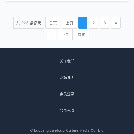
共
923
条记录
首页
上页
1
2
3
4
5
下页
尾页
关于我们
网站说明
会员登录
会员充值
© Luoyang Landoupi Culture Media Co., Ltd.