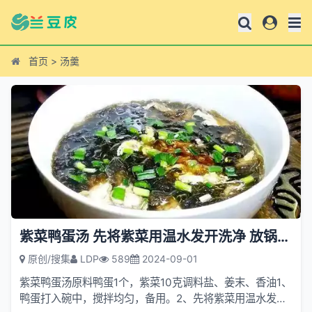
首页
>
汤羹
紫菜鸭蛋汤 先将紫菜用温水发开洗净 放锅中煮15分钟
原创/搜集
LDP
589
2024-09-01
紫菜鸭蛋汤原料鸭蛋1个，紫菜10克调料盐、姜末、香油1、
鸭蛋打入碗中，搅拌均匀，备用。2、先将紫菜用温水发开