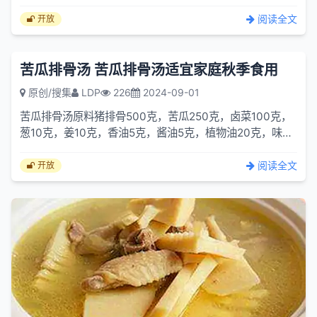
洗净，放锅中煮15分钟，加盐、姜末调味，再把鸭蛋液淋入
汤中，一滚即成，淋香油出锅即可。
阅读全文
开放
苦瓜排骨汤 苦瓜排骨汤适宜家庭秋季食用
原创/搜集
LDP
226
2024-09-01
苦瓜排骨汤原料猪排骨500克，苦瓜250克，卤菜100克，
葱10克，姜10克，香油5克，酱油5克，植物油20克，味精
适量，冰糖适量。制作①将苦瓜洗净，
阅读全文
开放