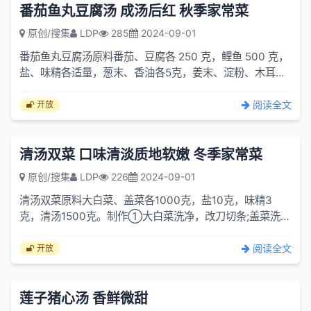
番茄鱼丸豆腐汤 成汤后红 秋季家常菜
原创/搜集
LDP
285
2024-09-01
番茄鱼丸豆腐汤原料番茄、豆腐各 250 克，鲤鱼 500 克，
盐、味精各适量，葱末、香油各5克，姜末、淀粉、木耳各
10克。制作①将番茄洗净，切
阅读全文
开放
清汤双菜 口味清淡质地软嫩 冬季家常菜
原创/搜集
LDP
226
2024-09-01
清汤双菜原料大白菜、盖菜各1000克，盐10克，味精3
克，清汤1500克。制作①大白菜洗净，改刀切条;盖菜洗
净，改刀切条。②将两种菜分别用开水烫
阅读全文
开放
莲子猪心汤 香鲜微甜