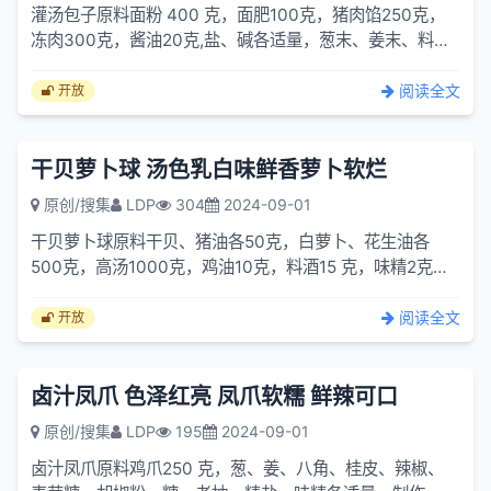
灌汤包子原料面粉 400 克，面肥100克，猪肉馅250克，
冻肉300克，酱油20克,盐、碱各适量，葱末、姜末、料酒
各10克，白糖5克，香油15克。制作
阅读全文
开放
干贝萝卜球 汤色乳白味鲜香萝卜软烂
原创/搜集
LDP
304
2024-09-01
干贝萝卜球原料干贝、猪油各50克，白萝卜、花生油各
500克，高汤1000克，鸡油10克，料酒15 克，味精2克，
精盐4克。制作①干贝剔去老筋，洗净沙
阅读全文
开放
卤汁凤爪 色泽红亮 凤爪软糯 鲜辣可口
原创/搜集
LDP
195
2024-09-01
卤汁凤爪原料鸡爪250 克，葱、姜、八角、桂皮、辣椒、