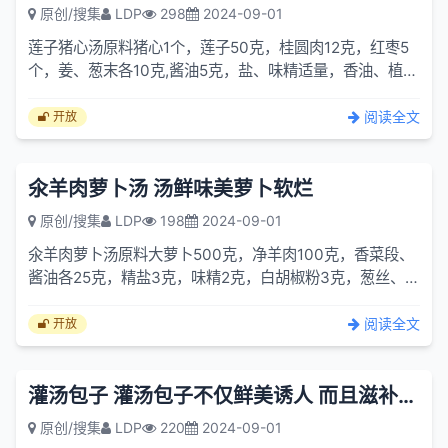
原创/搜集
LDP
298
2024-09-01
莲子猪心汤原料猪心1个，莲子50克，桂圆肉12克，红枣5
个，姜、葱末各10克,酱油5克，盐、味精适量，香油、植物
油各10克。制作①将猪心洗净，除
阅读全文
开放
氽羊肉萝卜汤 汤鲜味美萝卜软烂
原创/搜集
LDP
198
2024-09-01
氽羊肉萝卜汤原料大萝卜500克，净羊肉100克，香菜段、
酱油各25克，精盐3克，味精2克，白胡椒粉3克，葱丝、
料酒、香油各 15克。制作①大萝卜去
阅读全文
开放
灌汤包子 灌汤包子不仅鲜美诱人 而且滋补功能强
原创/搜集
LDP
220
2024-09-01