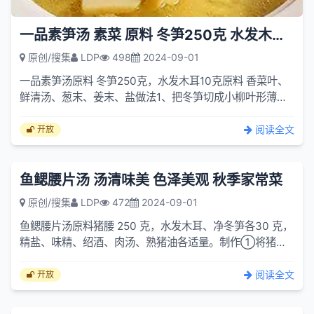
一品素笋汤 素菜 原料 冬笋250克 水发木耳10克
原创/搜集
LDP
498
2024-09-01
一品素笋汤原料 冬笋250克，水发木耳10克原料 香菜叶、
鲜清汤、葱末、姜末、盐做法1、把冬笋切成小柳叶形薄
片，用开水汆烫一下，木耳大片的适当切一下，再把香菜叶
洗净备用。2、汤锅放火上，倒入鲜清汤，加入葱...
阅读全文
开放
鱼鳃腰片汤 汤清味美 色泽美观 秋季家常菜
原创/搜集
LDP
472
2024-09-01
鱼鳃腰片汤原料猪腰 250 克，水发木耳、净冬笋各30 克，
精盐、味精、绍酒、肉汤、熟猪油各适量。制作①将猪腰
撕去油脂和外皮，一剖两半，片
阅读全文
开放