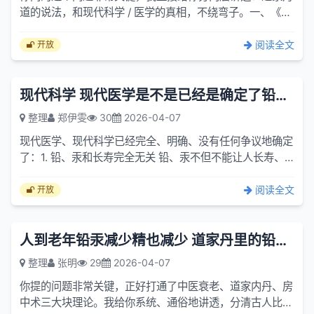
道的说法，和现代科学 / 医学的真相，不绕弯子。一、《伍
柳仙宗》里到底说的是什么？书里讲的，是内丹修炼的最高
境界...
阅读全文
开放
现代科学 现代医学是不是已经是确定了铅和汞对长寿没有关系？
整理
郑伊雯
30
2026-04-07
现代医学、现代科学已经完全、明确、没有任何争议地确定
了：1. 铅、汞和长寿完全无关 铅、汞不但不能让人长寿、
不能生精、不能补脑反而全是剧毒物质2. 只要进入人体，
就一...
阅读全文
开放
人到老年铅汞减少精也减少 道家丹里的铅和汞 多交不泄 此三是何意？
整理
张明
29
2026-04-07
你提的问题非常关键，正好打通了中医衰老、道家内丹、房
中术三大块理论。我给你系统、通俗地讲透，分清古人比喻