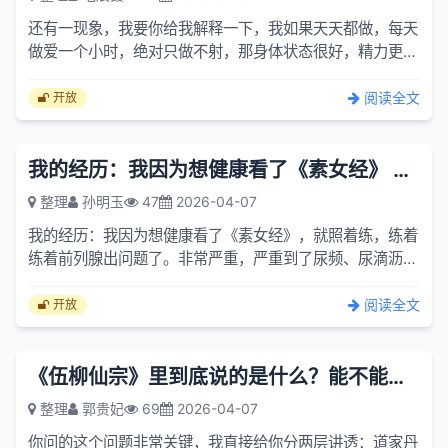
还有一现象，我要你给我解释一下，我如果天天都做，每天
做爱一个小时，绝对只做不射，那身体状态很好，精力更
旺。如果说持续有3 天不做爱，那这方能力都要变差了，再
做爱很容...
阅读全文
开放
我的经历：我因为想健康看了《素女经》 就照着练 真是出现了意想...
整理
孙明玉
47
2026-04-07
我的经历：我因为想健康看了《素女经》，就照着练，练着
练着前列腺出问题了。非常严重，严重到了尿频、尿滴沥，
尿不净，尿不出，最严重尿出了大量的血，一夜能起五六
次。那时...
阅读全文
开放
《伍柳仙宗》里到底说的是什么？能不能练成？真实吗？
整理
郭贵妃
69
2026-04-07
你问的这个问题非常关键，我直接给你分两层讲透：道家丹