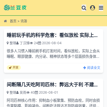
首页
>
讯答
睡前玩手机的科学危害：看似放松 实际上会从睡眠 眼部健康 内分泌
整理
丁汉臻
24
2026-08-04
很多人习惯入睡前刷手机打发时间，看似放松，实际上会从
睡眠、眼部健康、内分泌、精神状态等多个层面损伤身体，
相关影响均有生理学研究支撑：一、严重扰乱睡眠节律，降
低睡眠...
阅读全文
开放
间断隔几天吃阿司匹林：弊远大于利 不建议普通人长期这么吃
整理
吴雨
40
2026-08-01
阿司匹林核心作用：抑制血小板聚集、预防血栓，同时会损
伤胃黏膜、影响凝血。间断吃法既达不到防病效果，还徒增