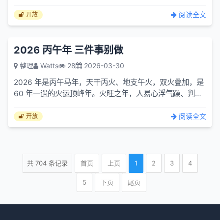
和现代事实，不绕弯子。一、先澄清：铅汞≠化学铅汞（最
容易误...
阅读全文
开放
2026 丙午年 三件事别做
整理
Watts
28
2026-03-30
2026 年是丙午马年，天干丙火、地支午火，双火叠加，是
60 年一遇的火运顶峰年。火旺之年，人易心浮气躁、判断
力下降、运势波动大。以下三件事，今年务必避开，才能稳
守身...
阅读全文
开放
共
704
条记录
首页
上页
1
2
3
4
5
下页
尾页