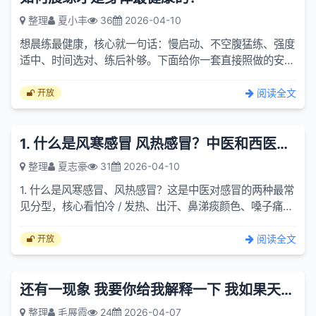
整理
夏小丰
36
2026-04-10
想晨练最健康，核心就一句话：慢启动、不空腹猛练、强度
适中、时间选对、练后补够。下面给你一套直接照做的安全
健康版晨练方案。一、最佳晨练时间夏天：6:00–8:00冬
天：7:00...
阅读全文
开放
1. 什么是风寒感冒 风热感冒？中医和西医治疗感冒原理一样吗？
整理
夏志豪
31
2026-04-10
1. 什么是风寒感冒、风热感冒？这是中医对感冒的两种最常
见分型，核心看怕冷 / 发热、出汗、鼻涕痰颜色、嗓子痛不
痛。风寒感冒（受凉、吹风引起）怕冷明显、发热轻不出
汗、...
阅读全文
开放
还有一现象 我要你给我解释一下 我如果天天都做 身体就会更好为什么？
整理
毛展霞
24
2026-04-07