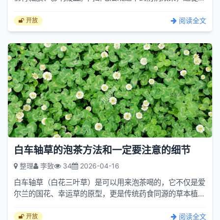
副作用风险。一、先分清两类人群，结论完全不同1. 确诊心
脑血...
阅读全文
开放
白车轴草的泡茶方法和一定要注意的细节
整理
李致
34
2026-04-16
白车轴草（白花三叶草）是可以用来泡茶喝的，它不仅是爱
尔兰的国花、幸运草的原型，更是传统药食同源的草本植
物，在民间和中医药中都有泡茶饮用的用法。一、为什么可
以泡茶？...
阅读全文
开放