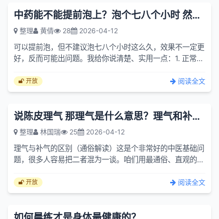
中药能不能提前泡上？泡个七八个小时 然后再用水煎 这样是不是效...
整理
黄倩
28
2026-04-12
可以提前泡，但不建议泡七八个小时这么久，效果不一定更
好，反而可能出问题。我给你说清楚、实用一点：1. 正常泡
多久最合适？一般中药：泡 30～60 分钟就够质地硬的
（矿石...
阅读全文
开放
说陈皮理气 那理气是什么意思？理气和补气有什么区别呢？
整理
林国瑞
25
2026-04-12
理气与补气的区别（通俗解读）这是个非常好的中医基础问
题，很多人容易把二者混为一谈。咱们用最通俗、直观的方
式，把这两个概念打通讲清楚。什么是 “理气”？（以陈皮为
例...
阅读全文
开放
如何晨练才是身体最健康的？