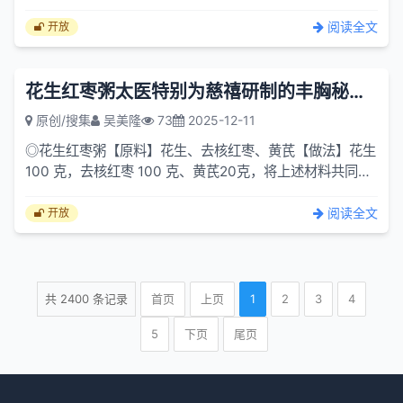
干捣筛，得三斗。取陈酒一石，蜜一斗，和茯苓末。人容一
石五斗...
阅读全文
开放
花生红枣粥太医特别为慈禧研制的丰胸秘方 传说是太医特别为慈禧研...
原创/搜集
吴美隆
73
2025-12-11
◎花生红枣粥【原料】花生、去核红枣、黄芪【做法】花生
100 克，去核红枣 100 克、黄芪20克，将上述材料共同熬
粥，经期后连食7天。【功效】这道流传至今的清宫御用药
膳，...
阅读全文
开放
共
2400
条记录
首页
上页
1
2
3
4
5
下页
尾页