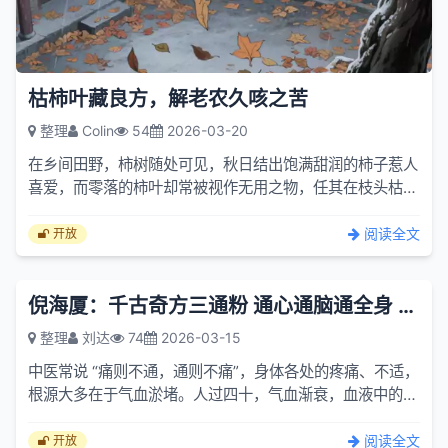
枯柿叶藏良方，解老农久咳之苦
整理
Colin
54
2026-03-20
在乡间田野，柿树随处可见，秋日结出饱满甜润的柿子惹人
喜爱，而零落的柿叶却常被视作无用之物，任其在枝头枯
萎、落地腐烂。殊不知这看似没人要的枯柿叶，却是一味藏
于民间的...
阅读全文
开放
倪海厦：千古奇方三通粉 通心通脑通全身 化解身体淤堵
整理
刘达
74
2026-03-15
中医常说 “痛则不通，通则不痛”，身体各处的疼痛、不适，
根源大多在于气血淤堵。人过四十，气血渐衰，血液中的代
谢废物易沉积形成瘀血，堵在何处，何处便生问题。倪海厦
传...
阅读全文
开放