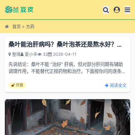
首页
>
方药
桑叶能治肝病吗？桑叶泡茶还是熬水好？如何搭配？它能不能与糖搭配？
整理
夏小丰
32
2026-04-11
先说结论：桑叶不能 “治好” 肝病，但对部分肝问题有辅助
调理作用，不能替代正规药物和治疗。下面按你问的逐条说
清楚，安全、实用为主。一、桑叶对肝有什么用？中医里桑
叶...
阅读全文
开放