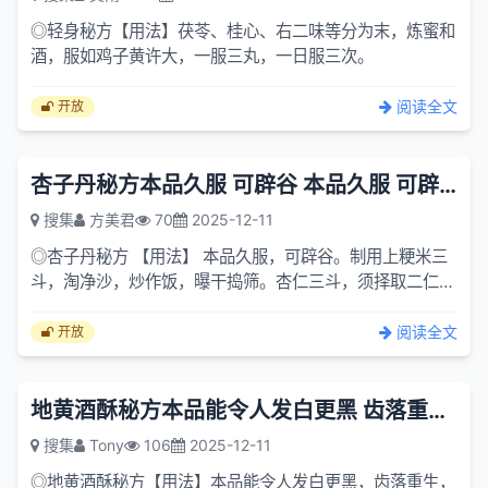
◎轻身秘方【用法】茯苓、桂心、右二味等分为末，炼蜜和
酒，服如鸡子黄许大，一服三丸，一日服三次。
阅读全文
开放
杏子丹秘方本品久服 可辟谷 本品久服 可辟谷 制用上粳米三斗 ...
搜集
方美君
70
2025-12-11
◎杏子丹秘方 【用法】 本品久服，可辟谷。制用上粳米三
斗，淘净沙，炒作饭，曝干捣筛。杏仁三斗，须择取二仁
者，去皮尖曝干，捣碎，以水五斗，研取汁，味尽乃止。右
二味先...
阅读全文
开放
地黄酒酥秘方本品能令人发白更黑 齿落重生 脑髓满实 本品能令人发白更黑
搜集
Tony
106
2025-12-11
◎地黄酒酥秘方【用法】本品能令人发白更黑，齿落重生，