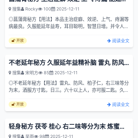
搜集
Rocky
100
2025-12-11
◎菖蒲膏秘方【用法】本品主治症癖、效逆、上气、痔漏等
病最良。久服能延年益寿，耳目聪明，智慧日增。并令人肤
体充肥，光泽腴润，发白更黑，身轻目敏，行走如风，填骨
髓，益...
阅读全文
开放
不老延年秘方 久服延年益精补脑 雷丸 防风 柏子仁 右三味等分为末
搜集
宋明方
85
2025-12-11
◎不老延年秘方【用法】雷丸、防风、柏子仁，右三味等分
为末，酒服方寸匙，日三。六十以上人，亦可服二匙。久服
延年益精补脑。未六十太盛，勿服。【附注】未六十者，可
服一方...
阅读全文
开放
轻身秘方 茯苓 桂心 右二味等分为末 炼蜜和酒 服如鸡子黄许大
搜集
吴雨
98
2025-12-11