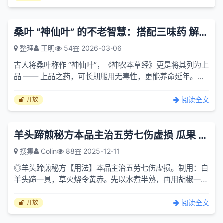
桑叶 “神仙叶” 的不老智慧：搭配三味药 解老来眼 耳 筋骨之困
整理
王明
54
2026-03-06
古人将桑叶称作 “神仙叶”，《神农本草经》更是将其列为上
品 —— 上品之药，可长期服用无毒性，更能养命延年。这
枚蚕宝宝日日食用的普通叶子，看似平凡，却藏着养护身
心...
阅读全文
开放
羊头蹄煎秘方本品主治五劳七伤虚损 瓜果 肥腻 白酒 大蒜
搜集
Colin
88
2025-12-11
◎羊头蹄煎秘方【用法】本品主治五劳七伤虚损。制用：白
羊头蹄一具，草火烧令黄赤。先以水煮半熟，再用胡椒一
两，荜拨一两，干姜一两，葱白、香豉一升，内之，更煮令
大烂，去...
阅读全文
开放