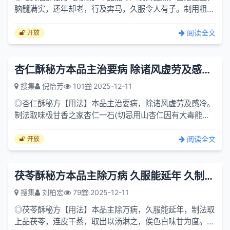
脑髓满实，还年却老，行及奔马，久服令人有子。制用粗肥
地黄拾石，切捣取汁三石，麻子一石，捣作末，以地黄汁研
取汁二...
阅读全文
开放
杏仁酥秘方本品主治要病 除诸风虚劳及感冷 本品主治要病 除诸风...
搜集
倪怡芳
101
2025-12-11
◎杏仁酥秘方【用法】本品主治要病，除诸风虚劳及感冷。
制法取味极甘香之家杏仁一石(切忌用山杏仁因有大毒能杀
人也)，须择其颗粒完全者，去皮尖微炒，捣作细末。取美
酒两石，...
阅读全文
开放
茯苓酥秘方本品主除万病 久服能延年 久制法取上品茯苓
搜集
刘柏宏
79
2025-12-11
◎茯苓酥秘方【用法】本品主除万病，久服能延年，制法取
上品茯苓，连皮干蒸，取出以汤淋之，俟色白味甘为度。曝