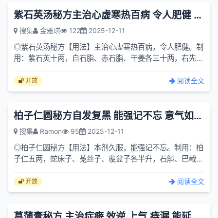
紫石英汤秘方主治心虚寒热百病 令人肥健 即须服冷药压之
搜集
金雅琪
122
2025-12-11
◎紫石英汤秘方【用法】主治心虚寒热百病，令人肥健。制
用：紫石英十两，自石脂、赤石脂、干姜各三十两，右先取
十分之一，用微火煮之，分为四服，日三夜一。服药前勿宿
食，服...
阅读全文
开放
柏子仁圆秘方自发复黑 能强记不忘 意气如少年
搜集
Ramon
95
2025-12-11
◎柏子仁圆秘方【用法】本剂久服，能强记不忘。制用：柏
子仁五两，蛇床子、菟丝子、覆盆子各半升，石斛、巴戟天
各二两半，杜仲(炙)、茯苓、天门冬(去心)、远志(去心)各
三两，...
阅读全文
开放
菖蒲膏秘方 主治症癖 效逆 上气 痔漏 能延年益寿 耳目聪明