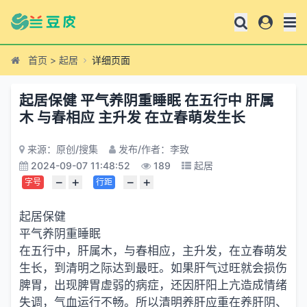
首页
>
起居
详细页面
起居保健 平气养阴重睡眠 在五行中 肝属
木 与春相应 主升发 在立春萌发生长
来源：原创/搜集
发布/作者：李致
2024-09-07 11:48:52
189
起居
−
+
−
+
字号
行距
起居保健
平气养阴重睡眠
在五行中，肝属木，与春相应，主升发，在立春萌发
生长，到清明之际达到最旺。如果肝气过旺就会损伤
脾胃，出现脾胃虚弱的病症，还因肝阳上亢造成情绪
失调，气血运行不畅。所以清明养肝应重在养肝阴、