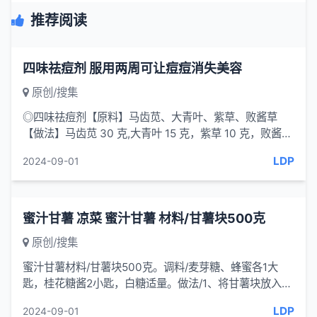
推荐阅读
四味祛痘剂 服用两周可让痘痘消失美容
原创/搜集
◎四味祛痘剂【原料】马齿苋、大青叶、紫草、败酱草
【做法】马齿苋 30 克,大青叶 15 克，紫草 10 克，败酱草
10 克。水煎服，每天...
LDP
2024-09-01
蜜汁甘薯 凉菜 蜜汁甘薯 材料/甘薯块500克
原创/搜集
蜜汁甘薯材料/甘薯块500克。调料/麦芽糖、蜂蜜各1大
匙，桂花糖酱2小匙，白糖适量。做法/1、将甘薯块放入碗
中，加白糖拌匀，静置30分钟，放入蒸
LDP
2024-09-01