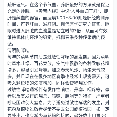
疏肝理气。在这个节气里，养肝最好的方法就是保证
充足的睡眠。《黄帝内经》中说“人卧血归于肝”，即
肝是藏血的器官，而凌晨1:00~3:00则是肝经的调养
时间，可养肝血、滋肝阴。现代医学研究亦证实，睡
眠时进入肝脏的血流量是站立时的7倍，从而可有效
维持机体内环境的稳定，抵御春季多种传染病的侵
袭。
清明防哮喘
每年的清明节前后是过敏性哮喘的高发期。因为清明
时草木吐绿、百花竞放，空气中飘散的各种致敏花粉
增多，容易引发哮喘。加之春天风沙、扬尘天气较
多，并且现在在很多地区春季也经常出现雾霾天，可
吸入颗粒物的浓度增加，同样会使哮喘发作。
过敏性哮喘通常伴有发作性喷嚏、鼻塞、咽痒等，患
者以反复发作的喘息、咳嗽、胸闷等为特征，严重者
呼吸困难使人窒息。为了避免过敏性哮喘的发生，对
花粉及植物过敏者尽量不要去公园或植物园，如一定
要外出，也应减少与花粉的接触，最好戴上口罩;出