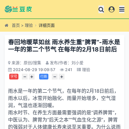
首页
>
理验
详细页面
春回地暖草如丝 雨水养生重“脾胃”-​雨水是
一年的第二个节气 在每年的2月18日前后
来源：原创/搜集
发布/作者：刘小爱
2024-08-29 19:09:57
241
理验
−
+
−
+
字号
行距
雨水是一年的第二个节气，在每年的2月18日前后，
雨水以后，冰雪开始融化、雨量开始增多，空气湿
润，气温也逐渐回暖。
雨水时节、在养生方面最需要强调的是“调养脾胃”，
中医认为、脾胃为“后天之本”“气血生化之源”，脾胃
的强弱对于人体健康长寿来说至关重要。为什么说雨