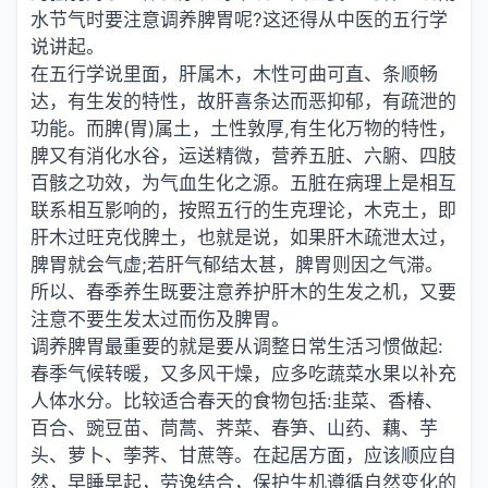
水节气时要注意调养脾胃呢?这还得从中医的五行学
说讲起。
在五行学说里面，肝属木，木性可曲可直、条顺畅
达，有生发的特性，故肝喜条达而恶抑郁，有疏泄的
功能。而脾(胃)属土，土性敦厚,有生化万物的特性，
脾又有消化水谷，运送精微，营养五脏、六腑、四肢
百骸之功效，为气血生化之源。五脏在病理上是相互
联系相互影响的，按照五行的生克理论，木克土，即
肝木过旺克伐脾土，也就是说，如果肝木疏泄太过，
脾胃就会气虚;若肝气郁结太甚，脾胃则因之气滞。
所以、春季养生既要注意养护肝木的生发之机，又要
注意不要生发太过而伤及脾胃。
调养脾胃最重要的就是要从调整日常生活习惯做起:
春季气候转暖，又多风干燥，应多吃蔬菜水果以补充
人体水分。比较适合春天的食物包括:韭菜、香椿、
百合、豌豆苗、茼蒿、荠菜、春笋、山药、藕、芋
头、萝卜、荸荠、甘蔗等。在起居方面，应该顺应自
然，早睡早起，劳逸结合，保护生机遵循自然变化的