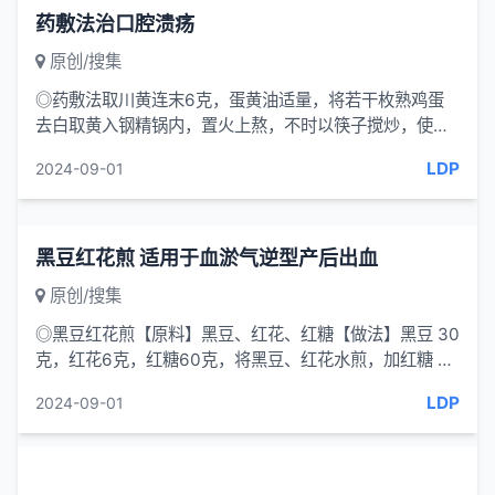
药敷法治口腔溃疡
原创/搜集
◎药敷法取川黄连末6克，蛋黄油适量，将若干枚熟鸡蛋
去白取黄入钢精锅内，置火上熬，不时以筷子搅炒，使蛋
黄由黄变焦，由焦变黑，炼出蛋黄...
LDP
2024-09-01
黑豆红花煎 适用于血淤气逆型产后出血
原创/搜集
◎黑豆红花煎【原料】黑豆、红花、红糖【做法】黑豆 30
克，红花6克，红糖60克，将黑豆、红花水煎，加红糖 60
克，温服。【功效】黑豆...
LDP
2024-09-01