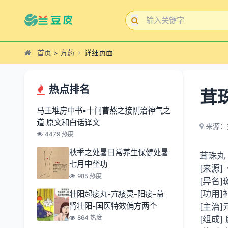
首页
>
方药
详细页面
热点排名
茸
马王堆房中书▪十问曹熬之接阴治神气之
道 原文和白话译文
来源：
4479 热度
秋季之处暑日常养生保健处暑
茸珠丸
七月中坐功
[来源
985 热度
[异名
[功用
壮阳起痿丸-亢痿灵-阳痿-益
肾壮阳-国医特效偏方两个
[主治
864 热度
[组成]