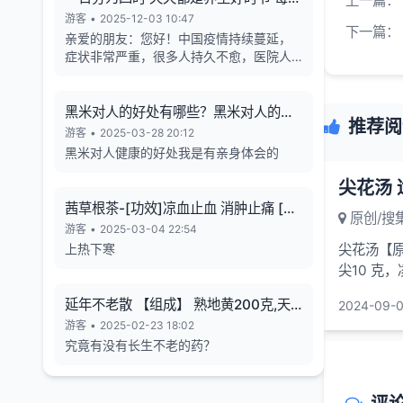
上一篇：
天的养生也有4个最关键的时段
游客
•
2025-12-03 10:47
下一篇：
亲爱的朋友：您好！中国疫情持续蔓延，
症状非常严重，很多人持久不愈，医院人
满为患，各年龄段随地倒猝死的现象暴
增，有些倒地不停的抽搐。目前还各种天
气异象频发。古今中外的预言也说了这几
黑米对人的好处有哪些？黑米对人的长
推荐阅
年人类有大灾难，如刘伯温在预言中说 "贫
寿有帮助
游客
•
2025-03-28 20:12
者一万留一千，富者一万留二三”,“贫富若
黑米对人健康的好处我是有亲身体会的
不回心转，看看死期到眼前”, 预言中也告诉
世人如何逃离劫难的方法，真心希望您能
尖花汤
躲过末劫中的劫难，有个美好的未来，请
茜草根茶-[功效]凉血止血 消肿止痛 [治
原创/搜
您务必打开下方网址认真了解，内有躲避
疗] 小儿流行性腮腺炎-一味妙方
游客
•
2025-03-04 22:54
瘟疫保平安的方法。网址1：
上热下寒
尖花汤【
bitly.net/55dd55 网址2：
尖10 克
bitly.net/hhbbhh 网址3：
http://tf30d4co.shunme.shop/tfhtruj
起，加适量
延年不老散 【组成】 熟地黄200克,天
2024-09-0
冬180克 五味子60 克
游客
•
2025-02-23 18:02
究竟有没有长生不老的药？