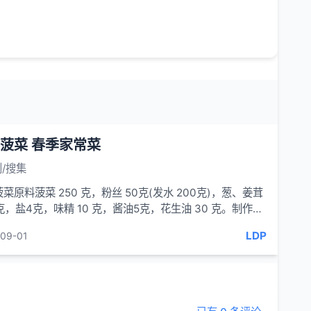
菠菜 春季家常菜
/搜集
菜原料菠菜 250 克，粉丝 50克(发水 200克)，葱、姜茸
克，盐4克，味精 10 克，酱油5克，花生油 30 克。制作
去杂质...
LDP
09-01