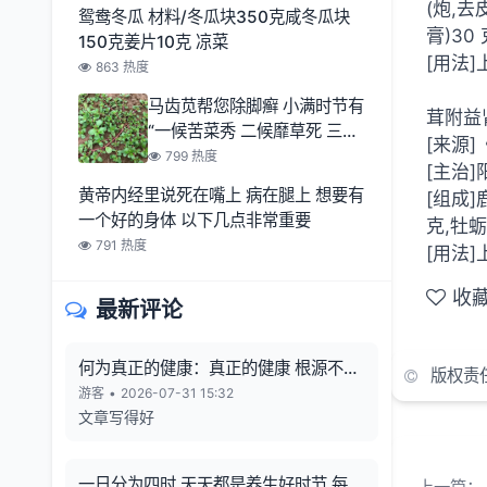
(炮,去
鸳鸯冬瓜 材料/冬瓜块350克咸冬瓜块
膏)30
150克姜片10克 凉菜
[用法
863 热度
马齿苋帮您除脚癣 小满时节有
茸附益
“一候苦菜秀 二候靡草死 三候
[来源
麦秋至
799 热度
[主治]
黄帝内经里说死在嘴上 病在腿上 想要有
[组成]
一个好的身体 以下几点非常重要
克,牡蛎
791 热度
[用法
收
最新评论
何为真正的健康：真正的健康 根源不在
版权责
向外寻觅
游客
•
2026-07-31 15:32
文章写得好
一日分为四时 天天都是养生好时节 每一