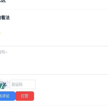
论区
的看法
布评论
打赏