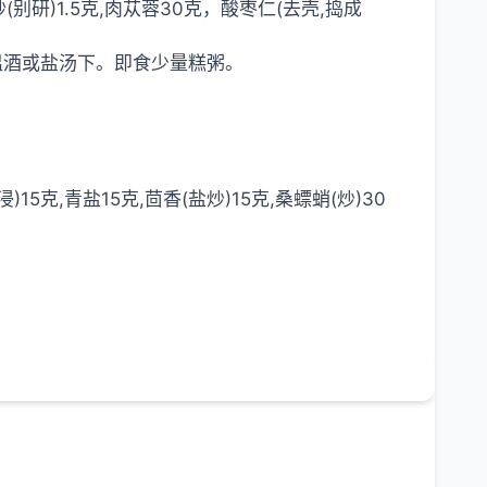
砂(别研)1.5克,肉苁蓉30克，酸枣仁(去壳,捣成
时温酒或盐汤下。即食少量糕粥。
浸)15克,青盐15克,茴香(盐炒)15克,桑螵蛸(炒)30