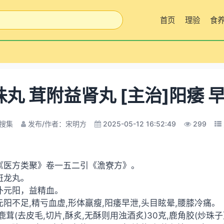
首页
理验
食
珠丸 茸附益肾丸 [主治]阳痿 
搜集
发布/作者：宋明方
2025-05-12 16:52:49
299
]《医方类聚》卷一五二引《澹寮方》。
]斑龙丸。
]补元阳，益精血。
]元阳不足,精亏血虚,形体羸瘦,阳痿早泄,头目眩晕,腰膝冷痛。
 鹿茸(去皮毛,切片,酥炙,无酥则用浊酒炙)30克,鹿角胶(炒珠子)