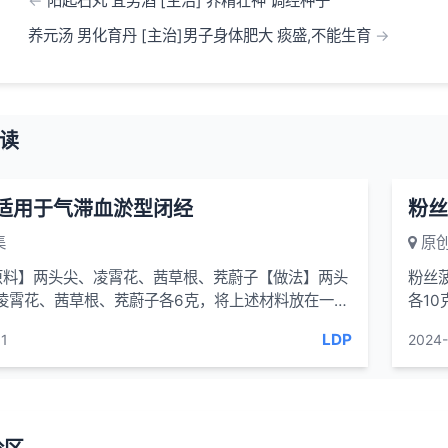
阳起石丸 宜男酒 [主治] 养精壮神 调经种子
养元汤 男化育丹 [主治]男子身体肥大 痰盛,不能生育
读
 适用于气滞血淤型闭经
粉丝
集
原创
原料】两头尖、凌霄花、茜草根、茺蔚子【做法】两头
粉丝菠
，凌霄花、茜草根、茺蔚子各6克，将上述材料放在一
各10
的水，一...
①菠菜
LDP
1
2024-