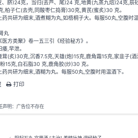
皮、脐)24克，当归(去芦、尾)24 克,地黄(九蒸九焙)24克,辰
 克,柏子仁(去壳,同酸枣仁捣膏)30克,黄芪(蜜炙)30 克。
]上药共研为细末,酒煮糊为丸,如梧桐子大。每服50丸,空腹
肾丸
]《医方类聚》卷一五三引《经验秘方》。
阳痿,早泄。
鹿茸(炙)30克,沉香7.5克,天雄(炮)15克,鹿角霜15克,家韭子(酒
粉15克,白石脂30 克,鹿角胶(炒)30 克。
]上药共研为细末,酒糊为丸。每服50丸,空腹时用温酒下。
藏
打印
任声明：广告位不存在