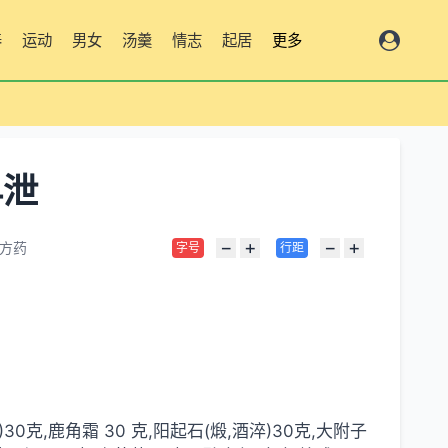
养
运动
男女
汤羹
情志
起居
更多
早泄
−
+
−
+
方药
字号
行距
30克,鹿角霜 30 克,阳起石(煅,酒淬)30克,大附子