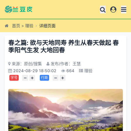
首页
>
理验
详细页面
春之篇: 欲与天地同寿 养生从春天做起 春
季阳气生发 大地回春
来源：原创/搜集
发布/作者：王慧
2024-08-29 18:50:02
664
理验
−
+
−
+
字号
行距