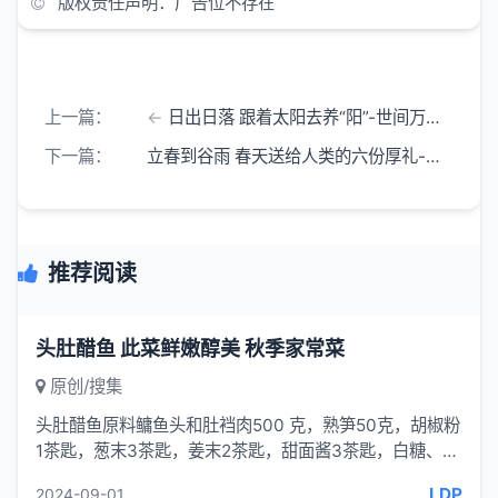
版权责任声明：广告位不存在
上一篇：
日出日落 跟着太阳去养“阳”-​世间万物都离不开太阳 失去了太阳一切生物就失去了生命力
下一篇：
立春到谷雨 春天送给人类的六份厚礼-几乎人人都知道 春季从立春开始 历经雨水
推荐阅读
头肚醋鱼 此菜鲜嫩醇美 秋季家常菜
原创/搜集
头肚醋鱼原料鳙鱼头和肚裆肉500 克，熟笋50克，胡椒粉
1茶匙，葱末3茶匙，姜末2茶匙，甜面酱3茶匙，白糖、绍
酒、醋各半汤匙，酱油、湿淀粉、熟
LDP
2024-09-01