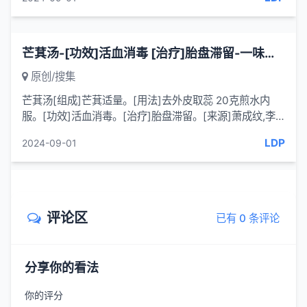
芒萁汤-[功效]活血消毒 [治疗]胎盘滞留-一味妙方
原创/搜集
芒萁汤[组成]芒萁适量。[用法]去外皮取蕊 20克煎水内
服。[功效]活血消毒。[治疗]胎盘滞留。[来源]萧成纹,李
运龙.侗族民间单方拾萃(二).中国民族民间医药杂志，
LDP
2024-09-01
1999(39)[按语]...
评论区
已有 0 条评论
分享你的看法
你的评分