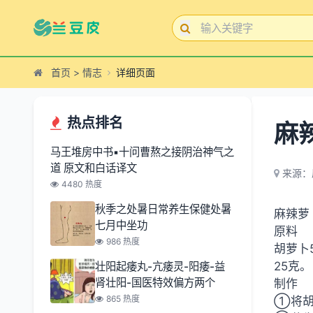
首页
>
情志
详细页面
热点排名
麻
马王堆房中书▪十问曹熬之接阴治神气之
道 原文和白话译文
来源：
4480 热度
秋季之处暑日常养生保健处暑
麻辣萝
七月中坐功
原料
986 热度
胡萝卜
25克。
壮阳起痿丸-亢痿灵-阳痿-益
肾壮阳-国医特效偏方两个
制作
865 热度
①将胡