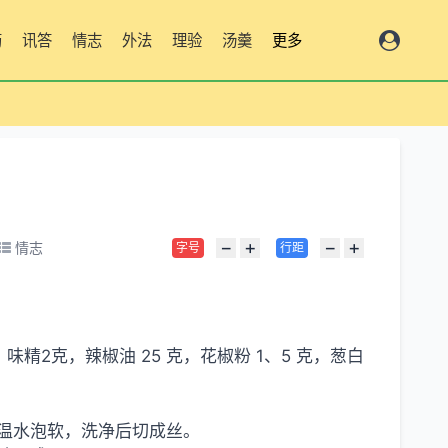
药
讯答
情志
外法
理验
汤羹
更多
−
+
−
+
情志
字号
行距
味精2克，辣椒油 25 克，花椒粉 1、5 克，葱白
温水泡软，洗净后切成丝。