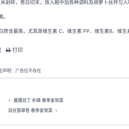
米剁碎，葱白切末，放入碗中加各种调料及胡萝卜丝拌匀入
脆。
白质含量高，尤其是维生素 C、维生素 PP、维生素B、维
藏
打印
任声明：广告位不存在
酱爆双丁 补磷 春季家常菜
双丝翡翠卷 春季家常菜