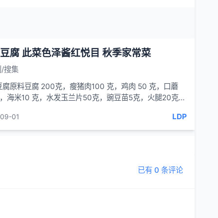
豆腐 此菜色泽酱红悦目 秋季家常菜
/搜集
腐原料豆腐 200克，瘦猪肉100 克，鸡肉 50 克，口蘑
克，海米10 克，水发玉兰片50克，豌豆苗5克，火腿20克，
00克，精盐4
LDP
09-01
已有 0 条评论