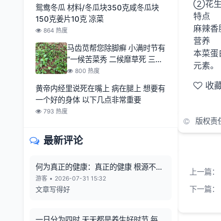
②花生
鸳鸯冬瓜 材料/冬瓜块350克咸冬瓜块
特点
150克姜片10克 凉菜
麻辣香
864 热度
营养
马齿苋帮您除脚癣 小满时节有
本菜蛋
“一候苦菜秀 二候靡草死 三候
元素。
麦秋至
800 热度
收
黄帝内经里说死在嘴上 病在腿上 想要有
一个好的身体 以下几点非常重要
793 热度
版权责
最新评论
何为真正的健康：真正的健康 根源不在
上一篇：
向外寻觅
游客
•
2026-07-31 15:32
下一篇：
文章写得好
一日分为四时 天天都是养生好时节 每一