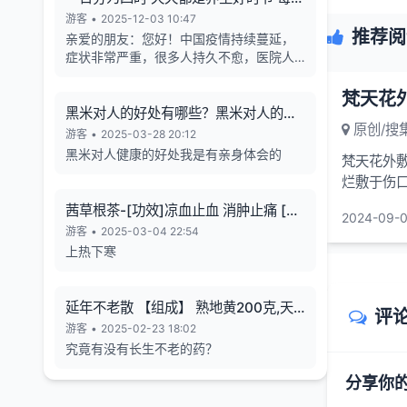
天的养生也有4个最关键的时段
游客
•
2025-12-03 10:47
推荐阅
亲爱的朋友：您好！中国疫情持续蔓延，
症状非常严重，很多人持久不愈，医院人
满为患，各年龄段随地倒猝死的现象暴
增，有些倒地不停的抽搐。目前还各种天
气异象频发。古今中外的预言也说了这几
黑米对人的好处有哪些？黑米对人的长
原创/搜
年人类有大灾难，如刘伯温在预言中说 "贫
寿有帮助
游客
•
2025-03-28 20:12
者一万留一千，富者一万留二三”,“贫富若
黑米对人健康的好处我是有亲身体会的
梵天花外敷
不回心转，看看死期到眼前”, 预言中也告诉
烂敷于伤口
世人如何逃离劫难的方法，真心希望您能
躲过末劫中的劫难，有个美好的未来，请
擦伤口周围
茜草根茶-[功效]凉血止血 消肿止痛 [治
2024-09-0
您务必打开下方网址认真了解，内有躲避
疗] 小儿流行性腮腺炎-一味妙方
游客
•
2025-03-04 22:54
瘟疫保平安的方法。网址1：
上热下寒
bitly.net/55dd55 网址2：
bitly.net/hhbbhh 网址3：
http://tf30d4co.shunme.shop/tfhtruj
延年不老散 【组成】 熟地黄200克,天
评
冬180克 五味子60 克
游客
•
2025-02-23 18:02
究竟有没有长生不老的药？
分享你