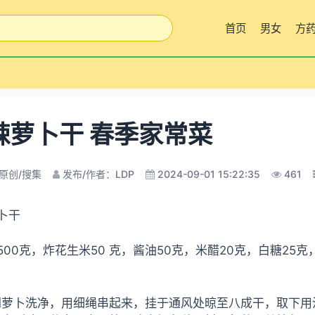
首页
男女
方
辣萝卜干 春季家常菜
原创/搜集
发布/作者：LDP
2024-09-01 15:22:35
461
卜干
500克，炸花生米50 克，酱油50克，米醋20克，白糖25克，
萝卜洗净，用细绳串起来，挂于通风处晾至八成干，取下用