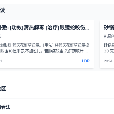
读
梵天花外敷-[功效]清热解毒 [治疗]眼镜蛇咬伤-一味药方
砂锅
集
原创
[组成] 梵天花鲜草适量。[用法] 将梵天花鲜草适量捣
砂锅豆
周围10厘米宽,不加包扎。若肿痛较重,先鲜药取汁,外
30 
,由外向内大范围用药即可。[功效]清热...
肉汤5
LDP
1
2024-
论区
的看法