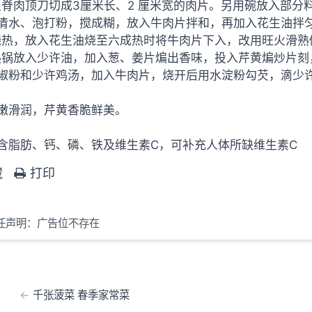
脊肉顶刀切成3厘米长、2 厘米宽的肉片。另用碗放入部分
清水、泡打粉，搅成糊，放入牛肉片拌和，再加入花生油拌
热，放入花生油烧至六成热时将牛肉片下入，改用旺火滑熟
锅放入少许油，加入葱、姜片煸出香味，投入芹黄煸炒片刻
椒粉和少许鸡汤，加入牛肉片，烧开后用水淀粉勾芡，滴少
嫩滑润，芹黄香脆鲜美。
含脂肪、钙、磷、铁及维生素C，可补充人体所缺维生素C
藏
打印
任声明：广告位不存在
千张菠菜 春季家常菜