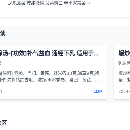
凤爪菠菜 咸甜微辣 菠菜爽口 春季家常菜
读
芪归猪蹄汤-[功效]补气益血 通经下乳 适用于产后气血亏损 乳汁不行
爆炒
集
原创
[原料] 党参、当归、黄芪、虾米各30克,通草9克,猪
爆炒
制作]先将猪蹄去毛、洗净,再将党参、当归、黄芪、通
量，
中扎口,然后把猪蹄、虾米和药袋同置锅中,加...
将西瓜
LDP
1
2024-
论区