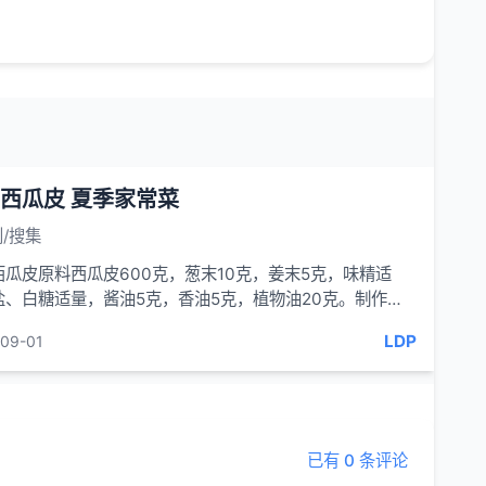
西瓜皮 夏季家常菜
/搜集
西瓜皮原料西瓜皮600克，葱末10克，姜末5克，味精适
盐、白糖适量，酱油5克，香油5克，植物油20克。制作①
皮洗净，削去硬皮，...
LDP
09-01
已有 0 条评论