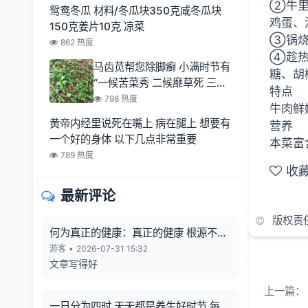
②牛里
鸳鸯冬瓜 材料/冬瓜块350克咸冬瓜块
鸡蛋、
150克姜片10克 凉菜
③锅烧
862 热度
④趁热
马齿苋帮您除脚癣 小满时节有
糖、胡
“一候苦菜秀 二候靡草死 三候
特点
麦秋至
798 热度
牛肉鲜
黄帝内经里说死在嘴上 病在腿上 想要有
营养
一个好的身体 以下几点非常重要
本菜富
789 热度
收
最新评论
版权责
何为真正的健康：真正的健康 根源不在
向外寻觅
游客
•
2026-07-31 15:32
文章写得好
上一篇：
一日分为四时 天天都是养生好时节 每一