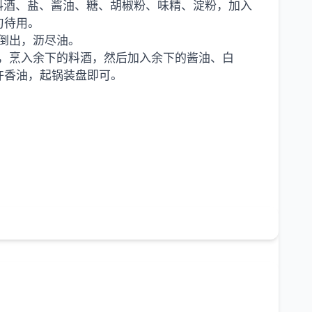
料酒、盐、酱油、糖、胡椒粉、味精、淀粉，加入
匀待用。
倒出，沥尽油。
，烹入余下的料酒，然后加入余下的酱油、白
许香油，起锅装盘即可。