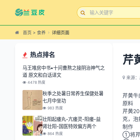
首页
>
食养
详细页面
热点排名
芹
马王堆房中书▪十问曹熬之接阴治神气之
道 原文和白话译文
来源：
4478 热度
秋季之处暑日常养生保健处暑
芹黄牛
七月中坐功
原料
983 热度
芹黄20
克，泡
壮阳起痿丸-亢痿灵-阳痿-益
肾壮阳-国医特效偏方两个
制作
864 热度
①将芹