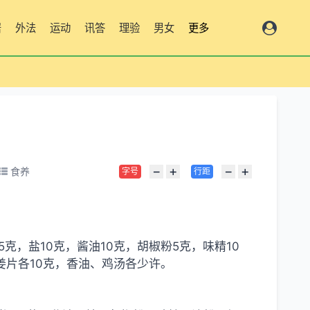
居
外法
运动
讯答
理验
男女
更多
−
+
−
+
食养
字号
行距
酒15克，盐10克，酱油10克，胡椒粉5克，味精10
、姜片各10克，香油、鸡汤各少许。