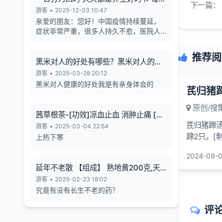
下一篇：
天的养生也有4个最关键的时段
游客
•
2025-12-03 10:47
亲爱的朋友：您好！中国疫情持续蔓延，
症状非常严重，很多人持久不愈，医院人
满为患，各年龄段随地倒猝死的现象暴
增，有些倒地不停的抽搐。目前还各种天
推荐阅
气异象频发。古今中外的预言也说了这几
黑米对人的好处有哪些？黑米对人的长
年人类有大灾难，如刘伯温在预言中说 "贫
寿有帮助
游客
•
2025-03-28 20:12
者一万留一千，富者一万留二三”,“贫富若
黑米对人健康的好处我是有亲身体会的
不回心转，看看死期到眼前”, 预言中也告诉
世人如何逃离劫难的方法，真心希望您能
原创/搜
躲过末劫中的劫难，有个美好的未来，请
茜草根茶-[功效]凉血止血 消肿止痛 [治
您务必打开下方网址认真了解，内有躲避
芪归猪蹄汤
疗] 小儿流行性腮腺炎-一味妙方
游客
•
2025-03-04 22:54
瘟疫保平安的方法。网址1：
蹄2只。[
上热下寒
bitly.net/55dd55 网址2：
草装纱布袋
bitly.net/hhbbhh 网址3：
2024-09-0
http://tf30d4co.shunme.shop/tfhtruj
延年不老散 【组成】 熟地黄200克,天
冬180克 五味子60 克
游客
•
2025-02-23 18:02
究竟有没有长生不老的药？
评