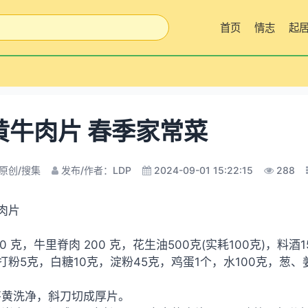
首页
情志
起
黄牛肉片 春季家常菜
原创/搜集
发布/作者：LDP
2024-09-01 15:22:15
288
肉片
0 克，牛里脊肉 200 克，花生油500克(实耗100克)，料
打粉5克，白糖10克，淀粉45克，鸡蛋1个，水100克，葱
黄洗净，斜刀切成厚片。