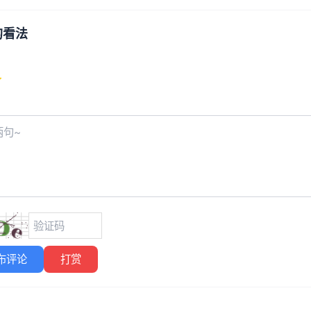
的看法
布评论
打赏