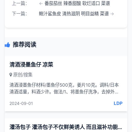
上一篇：
番茄茄丝 辣香甜酸 软烂适口 菜谱
下一篇：
鲍汁鲨鱼皮 清热滋阴 明目益精 菜谱
推荐阅读
清酒浸墨鱼仔 凉菜
原创/搜集
清酒浸墨鱼仔材料/墨鱼仔500克，姜片10克。调料/日本
清酒适量，料酒少许。做法/1、将墨鱼仔洗净，去掉外
皮，晾干。2、锅内加水煮沸，放入姜片
LDP
2024-09-01
灌汤包子 灌汤包子不仅鲜美诱人 而且滋补功能强