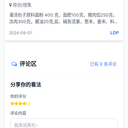
原创/搜集
灌汤包子原料面粉 400 克，面肥100克，猪肉馅250克，
冻肉300克，酱油20克,盐、碱各适量，葱末、姜末、料酒
各10克，白糖5克，香油15克。制作
LDP
2024-09-01
评论区
已有 0 条评论
分享你的看法
你的评分
评论内容