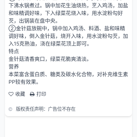
下沸水锅煮过。锅中加花生油烧热，烹入鸡汤，加盐
和味精调好味，下入绿菜花烧入味，用水淀粉勾好
芡，出锅装在盘中央。
②金针菇放碗中，锅中加入鸡汤、料酒、盐和味精
调好味，倒入金针菇，烧开入味，用水淀粉勾芡，加
入15克熟油，浇在绿菜花顶上即可。
特点
金针菇清香爽口，绿菜花脆爽清淡。
营养
本菜富含蛋白质、糖类及碳水化合物，对补充维生素
PP较有效果。
收藏
打印
版权责任声明：广告位不存在