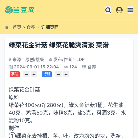
首页
>
食养
详细页面
绿菜花金针菇 绿菜花脆爽清淡 菜谱
来源：原创/搜集
发布/作者：LDP
2024-09-01 15:22:04
124
食养
−
+
−
+
字号
行距
绿菜花金针菇
原料
绿菜花400克(净280克)，罐头金针菇1桶，花生油
40克，鸡汤50克，味精8克，盐3克，料酒3克，水
淀粉10克。
制作
①绿菜花去掉根、茎、叶，改为均匀的块，洗净，