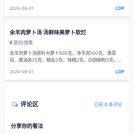
末;把鲜枸杞叶洗净,切碎备用。(2)食油放入锅中,烧热,加枸
LDP
2024-09-01
杞叶,...
氽羊肉萝卜汤 汤鲜味美萝卜软烂
原创/搜集
氽羊肉萝卜汤原料大萝卜500克，净羊肉100克，香菜
段、酱油各25克，精盐3克，味精2克，白胡椒粉3克，葱
丝、料酒、香油各 15克。制作①大萝卜去
LDP
2024-09-01
评论区
已有 0 条评论
分享你的看法