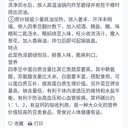
洗净沥水后，放入高温油锅内炸至碧绿并有些干瘪时
捞出沥油。
②原炒锅留少量底油加热，放入姜末、开洋末稍
煸，倒入四季豆翻炒数下，加入绍酒、精盐、糖、味
精和二匙汤水，略焖烧至入味，旺火收浓汤汁，撒入
葱花，加入香麻油，拌匀后即可起锅装盘。
特点
此菜色泽碧绿悦目，鲜香入味，脆爽利口。
营养
四季豆中蛋白质含量比其它类蔬菜要高，其中赖氨
酸，苏氨酸含量比大米、白面要丰富，搭配食用，可
以蛋白质互补，提高蛋白质生理价值。另外菜豆钾含
量高，钠含量低，有利于体内渗透压的维持和水盐平
衡，有利于防治高血压和心血管疾病。其钙磷比约
1∶1、2，有益钙的吸收利用，是一种大众化的营养
价值较高的豆类食品，常食对人体健康有益。
收藏
打印