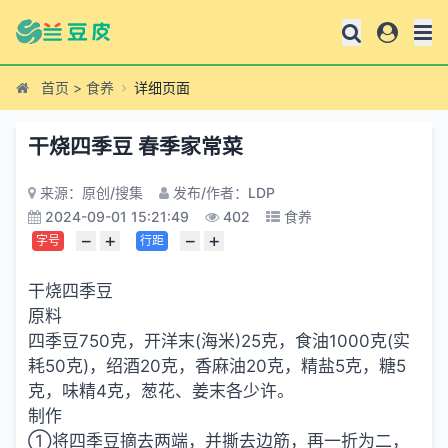
首页
>
食养
详细页面
干烧四季豆 春季家常菜
来源：原创/搜集
发布/作者：LDP
2024-09-01 15:21:49
402
食养
−
+
−
+
字号
行距
干烧四季豆
原料
四季豆750克，开洋末(海米)25克，食油1000克(实
耗50克)，绍酒20克，香麻油20克，精盐5克，糖5
克，味精4克，葱花、姜末各少许。
制作
①将四季豆摘去两端，并撕去边筋，再一折为二，