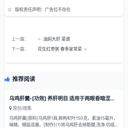
版权责任声明：广告位不存在
上一篇：
油焖大虾 菜谱
下一篇：
花生红枣粥 春季家常菜
推荐阅读
乌鸡肝羹-[功效] 养肝明目 适用于两眼昏暗涩痛 夜盲症
原创/搜集
乌鸡肝羹[原料]乌鸡肝1具,鲜枸杞叶150克，素油15毫升，
味精、细盐适量。[制作](1)将乌鸡肝去掉筋膜,洗净,切成碎