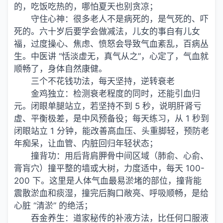
的，吃饭吃热的，哪怕夏天也别贪凉；
守住心神：很多老人不是病死的，是气死的、吓
死的。六十岁后要学会做减法，儿女的事自有儿女
福，过度操心、焦虑、愤怒会导致气血紊乱，百病丛
生。中医讲 “恬淡虚无，真气从之”，心定了，气血就
顺畅了，身体自然康健。
三个不花钱功法，每天坚持，逆转衰老
金鸡独立：检测衰老程度的同时，还能引血归
元。闭眼单腿站立，若坚持不到 5 秒，说明肝肾亏
虚、平衡极差，是中风预备役；每天练习，从 1 秒到
闭眼站立 1 分钟，能改善高血压、头重脚轻，预防老
年痴呆，让血管、内脏回归年轻状态；
撞背功：用后背肩胛骨中间区域（肺俞、心俞、
膏肓穴）撞平整的墙或大树，力度适中，每天 100-
200 下。这里是人体气血最易淤堵的部位，撞背能
震散淤血和痰湿，撞完后胸口敞亮、呼吸顺畅，是给
心脏 “清淤” 的绝活；
吞金养生：道家秘传的补液方法，比任何口服液