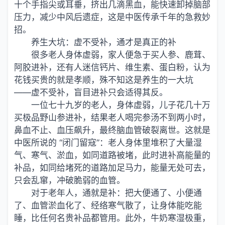
十个手指尖或耳垂，挤出几滴黑血，能快速卸掉脑部
压力，减少中风后遗症，这是中医传承千年的急救妙
招。
养生大坑：虚不受补，通才是真正的补
很多老人身体虚弱，家人便急于买人参、鹿茸、
阿胶进补，还有人迷信钙片、维生素、蛋白粉，认为
花钱买贵的就是孝顺，殊不知这是养生的一大坑
——虚不受补，盲目进补只会适得其反。
一位七十九岁的老人，身体虚弱，儿子花几十万
买极品野山参进补，结果老人喝完参汤不到两小时，
鼻血不止、血压飙升，最终脑血管破裂离世。这就是
中医所说的 “闭门留寇”：老人身体里堆积了大量湿
气、寒气、淤血，如同道路被堵，此时进补高能量的
补品，如同给堵死的道路加足马力，能量无处可去，
只会乱窜，冲破脆弱的血管。
对于老年人，通就是补：把大便通了、小便通
了、血管淤血化了、经络寒气散了，让身体能吃能
睡，比任何名贵补品都管用。此外，牛奶寒湿极重，