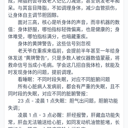
成，降脂药会导致老人记忆力减退，甚至诱发老年痴
呆。与其盲目降脂，不如调理身体，减少血管损伤，
让身体自主调节胆固醇。
面对三高，核心是听身体的声音，而非机器的数
值：身体舒服，哪怕指标轻微偏离，也是健康的；身
体难受，哪怕指标满分，也暗藏重疾。
身体的黄牌警告，这些信号别忽视
老天爷在重疾来临前，会提前半年甚至一年给身
体发送 “黄牌警告”，只是多数人被仪器数值蒙蔽，将
救命信号当成小毛病。学会这几招自我体检，就能及
时发现身体的问题，提前调理。
看睡眠：不同时段失眠，对应不同脏腑问题
所有心脏病人发病前，都会有严重的失眠，且不
同时段的失眠，对应不同的脏腑警报：
23 点 - 凌晨 1 点失眠：胆气出问题，胆腑功能
失调；
凌晨 1 点 - 3 点必醒：肝经报警，肝藏血功能失
常，肝血无法输送给心脏，如同发动机油管脏堵，长