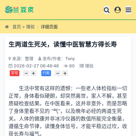
首页
>
理验
详细页面
生两道生死关，读懂中医智慧方得长寿
来源：整理
发布/作者：Tony
2026-02-27 06:49:46
60
理验
−
+
−
+
字号
行距
生活中常有这样的遗憾：一些老人体检指标一切
正常，身体看似硬朗，却突然离世，家人不解，甚至
质疑检查结果。在中医看来，这并非意外，而是忽略
了身体里看不见的 “气”，以及晚年必经的两道生死
关。人体的健康并非冰冷仪器的数值所能完全衡量，
遵循生命节律，读懂身体信号，才能平稳迈过坎，收
获长寿与福气。