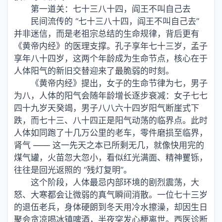
第一道关：七十三八十四，阎王不叫自己去
民间流传的 “七十三八十四，阎王不叫自己去”
并非迷信，而是老祖宗总结的生命规律，背后更有
《黄帝内经》的医理支撑。孔子享年七十三岁，孟子
享年八十四岁，这两个年龄成为生命节点，核心在于
人体阳气的新旧交替迎来了最脆弱的时刻。
《黄帝内经》提出，女子的生命节律为七，男子
为八，人体的阳气会随年龄增长逐步衰减：女子七七
四十九岁天癸竭，男子八八六十四岁阳气断崖式下
跌，而七十三、八十四正是阳气动荡的临界点。此时
人体如同跑了十几万公里的老车，零件磨损至临界，
肾气 —— 这一先天之本已所剩无几，就像快用完的
煤气罐，火苗忽大忽小，看似红光满面、精神矍铄，
往往是回光返照的 “残灯复明”。
这个阶段，人体最忌内部环境的剧烈震荡，大
怒、大寒都会让微弱的真气瞬间消散。一位七十三岁
的退伍老兵，身体硬朗到冬天用冷水擦澡，却因生日
聚会贪凉喝冰镇啤酒，半夜突发心梗离世。西医诊断