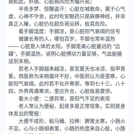
期如此，肝癌、心脏病风险大幅升高；
半夜多梦、惊醒盗汗：心脏在喊救命，属于心气
虚、心神不守舍，此时吃安眠药只是麻痹神经，并非
真正入睡，心脏仍在超负荷运转，极其危险。
看手脚温度：手脚凉，是心脏阳气衰竭的信号
健康长寿的人，哪怕百岁，手脚也常年温热
—— 心脏是人体的太阳，手脚是离心脏最远的 “边
疆”，手脚温热，说明心脏搏动力量足够，气血能输
送到末梢。
若老人手脚越来越凉，甚至夏天也冰凉、指甲青
紫，西医称为末梢循环不好，中医则认为是里寒，心
脏阳气衰竭。此时若不化开寒邪，等到七十三、八十
四，外界再遇寒流，里应外合，心脏极易骤停。
看大小便：二便异常，是阳气不足的表现
老人常认为便秘、起夜多是正常现象，实则是身
体发出的警报：
大便不成形、粘马桶、拉稀：脾胃太寒，小肠火
不足。心与小肠相表里，小肠的热度来自心脏，小肠