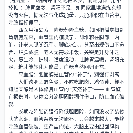
“消渴症”，血糖高并非吃的糖太多，而是身体 “用不
掉糖”：脾胃虚寒、肾阳不足，如同家里堆满煤炭却
没有火种，糖无法气化成能量，只能堆积在血管中，
导致指标偏高。
西医用胰岛素、降糖药降血糖，如同把煤炭扫到
角落藏起来，血管里的糖没了，却堆积在腿部、内
脏，让老人腿脚沉重、脚底冰凉，甚至出现伤口不愈
合、烂脚截肢。老人无需忌米饭，关键是升身体之
火，忌生冷、护脚、适度运动，让脾胃温暖，肾阳充
足，糖才能转化为能量，血糖自然回归正常。
高血脂：胆固醇是血管的 “补丁”，别强行剥离
人们谈胆固醇色变，不敢吃肥肉、鸡蛋黄，却不
知胆固醇是人体修复血管的 “天然补丁”—— 血管壁
有损伤时，身体会分泌胆固醇糊住伤口，防止血管破
裂。
长期吃降脂药强行降低胆固醇，如同没收了装修
队的水泥，血管裂缝无法修补，只会越来越大，最终
导致血管破裂。更严重的是，大脑主要由胆固醇构