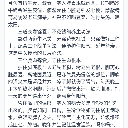
且含有抗生素、激素，老人脾胃本就虚寒，长期喝冷
牛奶会滋生痰湿，痰湿裹住心脏易引发心梗，蒙蔽精
窍易诱发老年痴呆，补钙不如喝豆浆、吃骨头汤、晒
太阳。
三道长寿锦囊，不花钱的养生功法
熬过两道生死关，无需花冤枉钱，只需做好三件
事，配合三个简单功法，便能护住阳气，延年益寿，
这是中医传承的长寿心法。
三个救命锦囊，守住生命根本
护住脚底板：人老先老腿，树老先老根，脚离心
脏最远、离地面最近，是寒气最先侵袭的部位，脚底
的涌泉穴是肾经井穴，凉了脚就伤了肾气。每天晚上
用木桶热水泡脚，泡到后背微微出汗、额头潮湿，把
一天的寒气逼出体外，调动身体阳气；
管住嘴里的温度：老人的病大多是 “吃冷的” 吃
出来的，脾胃如同一口锅，生冷食物如同往锅里倒冰
水，会浇灭脾胃之火，导致气血生化无源，垃圾堆积
成血栓、肿瘤。晚年养生记住温食温饮，喝水喝热