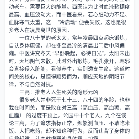
动老车，需要巨大的能量。西医认为此时血液粘稠度
最高、血压波动大，而中医看来，若心脏动力不足、
血脉寒气太重，这一 “冷启动” 便会失败，这也是很
多老人在凌晨离世的原因。
一位八十岁的老太太，常年凌晨四点起床锻炼，
自认身体康健，却在冬至最冷的清晨出门后中风偏
瘫。中医讲究冬天 “早卧晚起，必待日光”，太阳未出
时，天地阴气未散，此时外出锻炼，毛孔张开，寒邪
会直接侵入脏腑，看似养生，实则透支生命。这道时
间关的核心，是懂得顺势而为，顺应天地的阴阳节
律，不与自然对抗。
三高：推老人入生死关的隐形元凶
很多老人并非死于七十三、八十四的年龄，也非
栽在时间关，而是败在对三高（高血压、高血糖、高
血脂） 的过度干预上。公园中十个老人，九个在谈
论三高，为了追求指标正常，频繁测血压、不敢吃米
饭、大把吃药，却不知这种行为，反而违背了身体的
自救规律，让本就虚弱的身体雪上加霜。