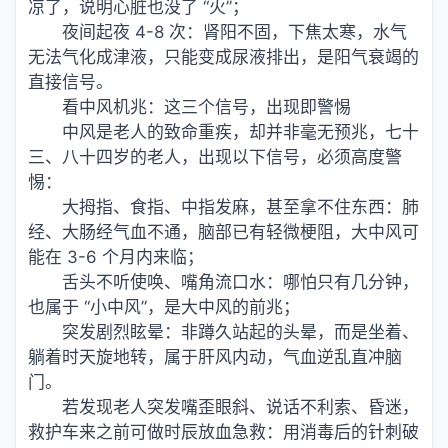
凉了，说明心脏也没了 “火”；
夜间起夜 4-8 次：肾阳不固，下焦太寒，水气
无法气化成津液，只能变成尿液排出，是阳气衰竭的
直接信号。
看中风机兆：这三个信号，出现即警惕
中风是老人的致命重疾，却并非毫无预兆，七十
三、八十四岁的老人，出现以下信号，必须高度警
惕：
大拇指、食指、中指发麻，甚至拿不住东西：肺
经、大肠经气血不通，脑部已有轻微梗阻，大中风可
能在 3-6 个月内来临；
舌头不听使唤、嘴角流口水：哪怕只有几分钟，
也属于 “小中风”，是大中风的前兆；
突发剧烈眩晕：非蹲久站起的头晕，而是坐着、
躺着时天旋地转，属于肝风内动，气血逆乱直冲脑
门。
若发现老人突发嘴歪眼斜、说话不利索、昏迷，
救护车来之前可做时辰放血急救：用消毒后的针刺破