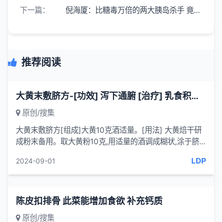
下一篇：
倪海厦：比糖毒万倍的两大胰岛杀手 竟是藏在身边的 WHO 认定致癌物
推荐阅读
大黄末敷脐方-[功效] 泻下通腑 [治疗] 乳食积滞之便秘-一味妙方
原创/搜集
大黄末敷脐方[组成]大黄10克酒适量。[用法] 大黄焙干研
成粉末备用。取大黄粉10克,用适量的酒调成糊状,涂于脐
部,用纱布覆盖固定,再用热水袋热敷10分钟,每日1次。[功
LDP
2024-09-01
效] 泻下...
陈皮扣排骨 此菜能增加食欲 补充钙质
原创/搜集