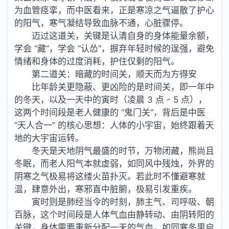
为血管痉挛，而中医看来，正是寒凉之气逼散了护心
的阳气，寒气凝结导致血脉不通，心脏骤停。
迈过这道关，关键是认清自身的身体能量余额，
学会 “藏”，学会 “认怂”，摒弃年轻时候的逞强，避免
情绪和身体的过度消耗，护住仅剩的阳气。
第二道关：暗藏的时间关，顺天而为方得安
比年龄关更隐蔽、更凶险的是时间关，即一年中
的冬天，以及一天中的寅时（凌晨 3 点 - 5 点），
这两个时间段是老人健康的 “鬼门关”，背后是中医
“天人合一” 的核心思想：人体的小宇宙，始终跟着天
地的大宇宙运转。
冬天是天地阴气最盛的时节，万物闭藏，熊尚且
冬眠，而老人阳气本就虚弱，如同风中残烛，外界的
阴寒之气极易将这缕火苗扑灭。若此时不懂避寒就
温，肆意外出，寒邪直中脏腑，极易引发重疾。
寅时则是肺经当令的时刻，肺主气、司呼吸、朝
百脉，这个时间段是人体气血由静转动、由阴转阳的
关键，身体需要重新分配一天的气血，如同寒冬里启