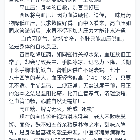
高血压：身体的自救，别盲目打压
西医将高血压归因为血管硬化、遗传，一味用药
物降低血压，只求数值好看。而中医看来，高血压如
同水管淤堵后，水泵不得不加大压力才能让水流通
—— 血管因寒气、淤堵变窄，心脏只能加压供血，
这是身体的自救反应。
盲目吃降压药，如同强行关掉水泵，血压数值正
常了，却会导致头晕、手脚冰凉、记忆力下降，长期
下来手脚末梢缺血，肾脏因供血不足衰竭。七十三、
八十四岁的老人，血压轻微偏高（140-160），只要
无不适、手脚温热、二便正常，无需过度干预，真正
的治本之法是温阳化瘀，化开血管寒气，清理淤堵，
让血管通畅，心脏自然无需加压。
高血糖：脾胃无火，糖成 “死炭”
现在的宣传将糖视为洪水猛兽，老人不敢吃米
饭、面条，殊不知五谷杂粮是养命之本，甜味入脾
胃，是身体最基础的能量来源。中医将糖尿病称为