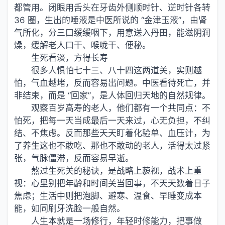
都管用。闭眼用舌头在牙齿外侧顺时针、逆时针各转
36 圈，生出的唾液是中医所说的 “金津玉液”，由肾
气所化，分三口缓缓咽下，用意送入丹田，能滋阴润
燥，缓解老人口干、喉咙干、便秘。
生死看淡，方得长寿
很多人惧怕七十三、八十四这两道关，实则越
怕，气血越堵，反而容易出问题。中医看待死亡，并
非结束，而是 “回家”，是人体回归天地的自然规律。
观察百岁高寿的老人，他们都有一个共同点：不
怕死，把每一天当成最后一天来过，心无负担，不纠
结、不焦虑。反而那些天天盯着化验单、血压计，为
了养生这也不敢吃、那也不敢动的老人，活得太过紧
张，气脉僵滞，反而容易早逝。
熬过生死关的秘诀，是战略上藐视，战术上重
视：心里别把年龄和时间关当回事，不天天数着日子
焦虑；生活中则把泡脚、避寒、温食、早睡变成本
能，如同刷牙洗脸一般自然。
人生本就是一场修行，年轻时修能力，把事做