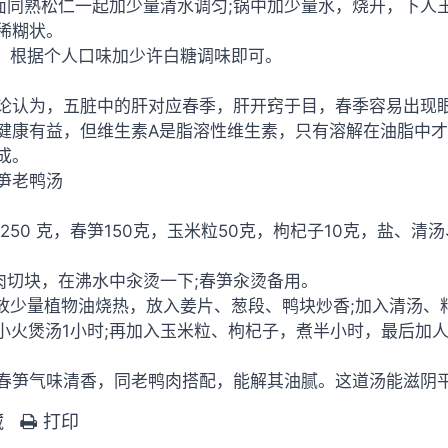
米面同熟松仁一起加少量清水调匀;锅中加少量水，烧开，下
稀糊状。
火，根据个人口味加少许白糖调味即可。
论认为，五脏中的肝对应春季，肝开窍于目，春季容易出现
健康有益，但维生素A是脂溶性维生素，只有溶解在油脂中
成。
笋老鸭汤
 250 克，春笋150克，玉米粒50克，枸杞子10克，盐、
鸭肉切块，在沸水中汆烫一下;春笋汆烫备用。
中放少量植物油烧热，放入姜片、葱段、鸭块炒香;加入清汤
用小火煲汤1小时;再加入玉米粒、枸杞子，煮半小时，最后加
春笋气味清香，同老鸭肉搭配，能解其油腻。这道汤能滋阴
藏
打印