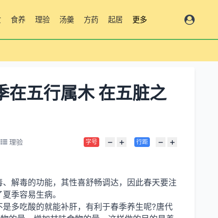
女
食养
理验
汤羹
方药
起居
更多
季在五行属木 在五脏之
−
+
−
+
理验
字号
行距
毒、解毒的功能，其性喜舒畅调达，因此春天要注
了夏季容易生病。
不是多吃酸的就能补肝，有利于春季养生呢?唐代