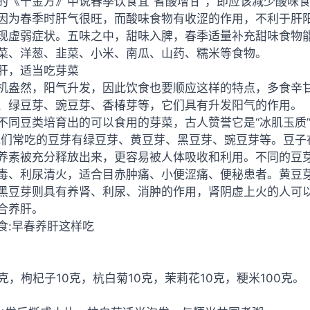
的《千金方》中说春季饮食宜“省酸增甘”，即应该减少酸味
因为春季时肝气很旺，而酸味食物有收涩的作用，不利于肝阳
现虚弱症状。五味之中，甜味入脾，春季适量补充甜味食物
菜、洋葱、韭菜、小米、南瓜、山药、糯米等食物。
肝，适当吃芽菜
机盎然，阳气升发，因此饮食也要顺应这样的特点，多食辛
、绿豆芽、豌豆芽、香椿芽等，它们具有升发阳气的作用。
不同豆类培育出的可以食用的芽菜，古人赞誉它是“冰肌玉质”
我们常吃的豆芽有绿豆芽、黄豆芽、黑豆芽、豌豆芽等。豆子
养素被充分释放出来，更容易被人体吸收和利用。不同的豆
毒、利尿清火，适合目赤肿痛、小便涩痛、便秘患者。黄豆芽
黑豆芽则具有养肾、利尿、消肿的作用，肾阴虚上火的人可
合养肝。
食:早春养肝这样吃
5克，枸杞子10克，杭白菊10克，茉莉花10克，粳米100克。