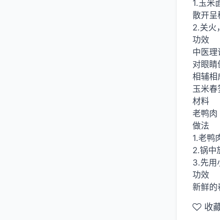
1.玉
散开呈
2.关
功效
中医理
对眼睛
相辅相
玉米春
材料
老鸭肉
做法
1.老
2.锅
3.先
功效
新鲜的
收