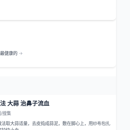
是最健康的
法 大蒜 治鼻子流血
/搜集
敷法取大蒜适量，去皮捣成蒜泥，敷在脚心上，用纱布包扎