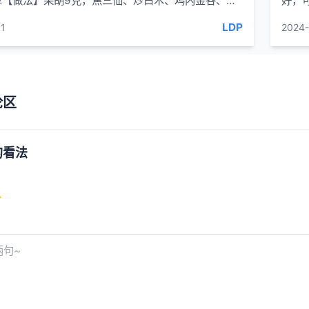
草【做法】柴胡9克，焦三仙、炒白术、鸡内金各、仙
好，
各 15...
LDP
1
2024-
论区
的看法