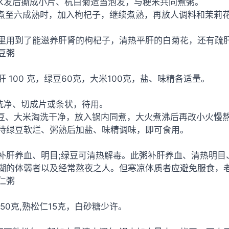
耳水发后撕成小片、杭白菊适当泡发，与粳米共同煮粥。
粥煮至六成熟时，加入枸杞子，继续煮熟，再放人调料和茉莉
里用到了能滋养肝肾的枸杞子，清热平肝的白菊花，还有疏
豆粥
肝 100 克，绿豆60克，大米100克，盐、味精各适量。
肝洗净、切成片或条状，待用。
绿豆、大米淘洗干净，放入锅内同煮，大火煮沸后再改小火慢
待绿豆软烂、粥熟后加盐、味精调味，即可食用。
补肝养血、明目;绿豆可清热解毒。此粥补肝养血、清热明目
糊的体弱者以及经常熬夜之人。但寒凉体质者应避免服食，
仁粥
 50克,熟松仁15克，白砂糖少许。