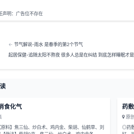
任声明：广告位不存在
节气解说-雨水 是春季的第2个节气
起居保健-追随太阳不熬夜 很多人总是在纠结 到底怎样睡眠才
读
 消食化气
药敷
集
原创
【原料】焦三仙、炒白术、鸡内金、柴胡、仙鹤草、刘
◎药