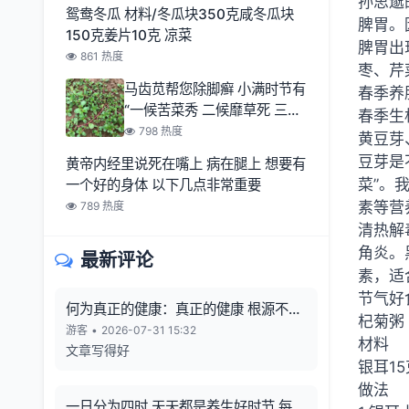
孙思邈
鸳鸯冬瓜 材料/冬瓜块350克咸冬瓜块
脾胃。
150克姜片10克 凉菜
脾胃出
861 热度
枣、芹
马齿苋帮您除脚癣 小满时节有
春季养
“一候苦菜秀 二候靡草死 三候
春季生
麦秋至
798 热度
黄豆芽
豆芽是
黄帝内经里说死在嘴上 病在腿上 想要有
菜”。
一个好的身体 以下几点非常重要
素等营
789 热度
清热解
角炎。
最新评论
素，适
节气好
何为真正的健康：真正的健康 根源不在
杞菊粥
向外寻觅
游客
•
2026-07-31 15:32
材料
文章写得好
银耳1
做法
一日分为四时 天天都是养生好时节 每一