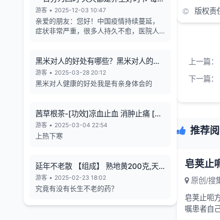
天的养生也有4个最关键的时段
游客
•
2025-12-03 10:47
版权责
亲爱的朋友：您好！中国疫情持续蔓延，
症状非常严重，很多人持久不愈，医院人
满为患，各年龄段随地倒猝死的现象暴
增，有些倒地不停的抽搐。目前还各种天
气异象频发。古今中外的预言也说了这几
黑米对人的好处有哪些？黑米对人的长
上一篇：
年人类有大灾难，如刘伯温在预言中说 "贫
寿有帮助
游客
•
2025-03-28 20:12
下一篇：
者一万留一千，富者一万留二三”,“贫富若
黑米对人健康的好处我是有亲身体会的
不回心转，看看死期到眼前”, 预言中也告诉
世人如何逃离劫难的方法，真心希望您能
躲过末劫中的劫难，有个美好的未来，请
茜草根茶-[功效]凉血止血 消肿止痛 [治
您务必打开下方网址认真了解，内有躲避
疗] 小儿流行性腮腺炎-一味妙方
游客
•
2025-03-04 22:54
瘟疫保平安的方法。网址1：
推荐阅
上热下寒
bitly.net/55dd55 网址2：
bitly.net/hhbbhh 网址3：
http://tf30d4co.shunme.shop/tfhtruj
延年不老散 【组成】 熟地黄200克,天
冬180克 五味子60 克
游客
•
2025-02-23 18:02
原创/搜
究竟有没有长生不老的药？
皂荚止呃方
嘱患者自己