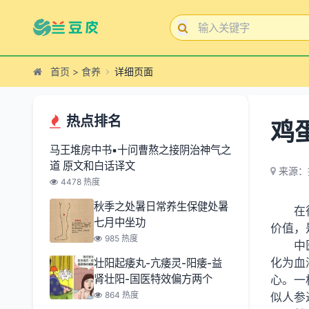
首页
>
食养
详细页面
热点排名
鸡
马王堆房中书▪十问曹熬之接阴治神气之
道 原文和白话译文
来源：
4478 热度
秋季之处暑日常养生保健处暑
在
七月中坐功
价值，
985 热度
中
化为血
壮阳起痿丸-亢痿灵-阳痿-益
肾壮阳-国医特效偏方两个
心。一
864 热度
似人参