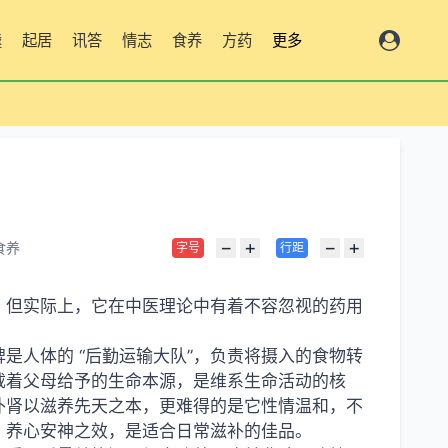
羹
起居
讯答
情志
食养
方药
更多
−
+
−
+
食养
字号
行距
，但实际上，它在中医理论中有着不容忽视的药用
是人体的 “后勤运输大队”，负责将摄入的食物转
承载着父母给予的生命本源，是维系生命活动的核
补肾以滋养先天之本，更难得的是它性情温和，不
、养心安神之效，是适合日常滋补的佳品。