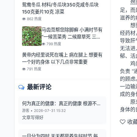
然
鸳鸯冬瓜 材料/冬瓜块350克咸冬瓜块
足，而
150克姜片10克 凉菜
滋养的
862 热度
想
马齿苋帮您除脚癣 小满时节有
经药材
“一候苦菜秀 二候靡草死 三候
导致肝
麦秋至
799 热度
无法进
黄帝内经里说死在嘴上 病在腿上 想要有
郁、活
一个好的身体 以下几点非常重要
鸡
791 热度
负责 
的顾虑
最新评论
一边输
成的身
原
何为真正的健康：真正的健康 根源不在
身体的
向外寻觅
游客
•
2026-07-31 15:32
文章写得好
收
一日分为四时 天天都是养生好时节 每一