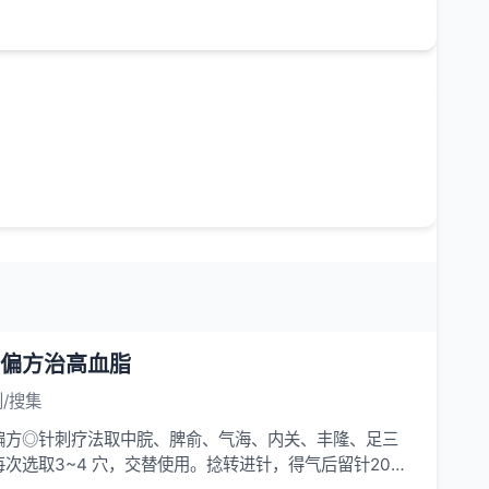
偏方治高血脂
/搜集
偏方◎针刺疗法取中脘、脾俞、气海、内关、丰隆、足三
每次选取3~4 穴，交替使用。捻转进针，得气后留针20分