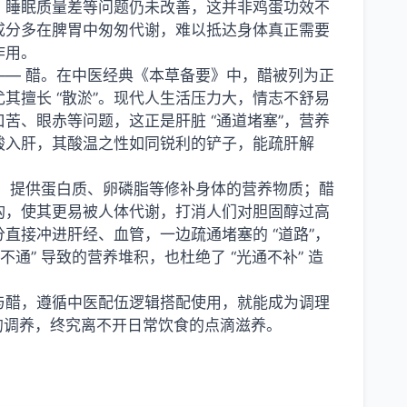
、睡眠质量差等问题仍未改善，这并非鸡蛋功效不
成分多在脾胃中匆匆代谢，难以抵达身体真正需要
作用。
—— 醋。在中医经典《本草备要》中，醋被列为正
其擅长 “散淤”。现代人生活压力大，情志不舒易
苦、眼赤等问题，这正是肝脏 “通道堵塞”，营养
酸入肝，其酸温之性如同锐利的铲子，能疏肝解
补”，提供蛋白质、卵磷脂等修补身体的营养物质；醋
结构，使其更易被人体代谢，打消人们对胆固醇过高
直接冲进肝经、血管，一边疏通堵塞的 “道路”，
不通” 导致的营养堆积，也杜绝了 “光通不补” 造
与醋，遵循中医配伍逻辑搭配使用，就能成为调理
体的调养，终究离不开日常饮食的点滴滋养。