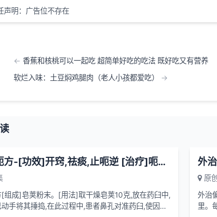
任声明：广告位不存在
香蕉和核桃可以一起吃 超简单好吃的吃法 既好吃又有营养
软烂入味：土豆焖鸡腿肉（老人小孩都爱吃）
读
皂荚止呃方-[功效]开窍,祛痰,止呃逆 [治疗]呃逆-一味方妙
外治
集
原创
[组成]皂荚粉末。[用法]取干燥皂荚10克,放在药臼中,
外治
动手将其捶捣,在此过程中,患者鼻孔对准药臼,使因用
里。