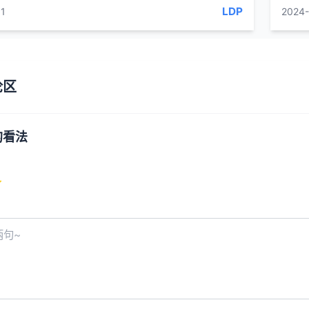
扬起来的皂荚粉末及其辛窜之气吸人鼻腔内...
钟，中
LDP
1
2024-
论区
的看法