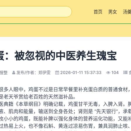
首页
男女
汤
蛋：被忽视的中医养生瑰宝
搜整
发布/作者：郑伊雯
2026-01-11 15:37:33
104
很多人眼中，鸡蛋不过是日常早餐里补充蛋白质的普通食材
是老天爷赏给老百姓的天然滋补品。
医典籍《本草纲目》明确记载，鸡蛋甘平无毒，入脾入肾。脾
液、肌肉和能量，输送到全身各处；肾则是 “先天银行”，
枚小小的鸡蛋，既能补脾以强化身体的营养运化功能，又能
过热易上火，也不像石斛、黄连过凉易伤胃，兼具润肺止咳