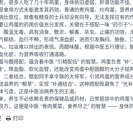
而，很多人吃了几十年鸡蛋，身体依旧虚弱，肝肾功能不佳
是食用方式未能激发其药效。普通的煮鸡蛋、炒鸡蛋，营养
病灶部位，就像有精良的士兵却没有向导，无法发挥应有的
要让鸡蛋的药用价值充分发挥，关键在于搭配一味 “药引子”
，酸温无毒，具有消食、散淤、解毒、杀虫、止痛的功效，尤
气郁结、血行不畅，形成气滞血瘀，进而引发胸闷、胁胀、口
入、垃圾难以排出的表现。而醋味酸，根据中医五行理论，
血化瘀，为营养吸收打通道路。
蛋与醋搭配，蕴含着中医 “引精配伍” 的智慧。鸡蛋负责 “
“通”，降血脂、软化血管，还能改变鸡蛋中胆固醇的大分子
。二者结合，醋如同手拿令旗的大将军，引领鸡蛋的营养成分
送滋养的 “粮草”，实现 “补通结合”。这种搭配既避免了 “光补
体亏虚，正是中医治病养生的王道。
来，养生不必依赖名贵的保健品或药材，日常厨房中的鸡蛋
良方，这便是中医 “骨肉果菜，食养尽之” 的智慧 —— 身
藏
打印