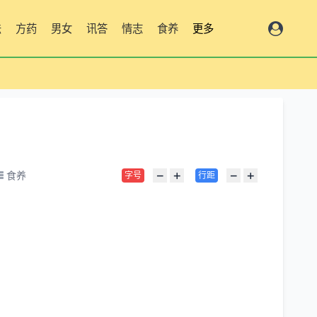
法
方药
男女
讯答
情志
食养
更多
−
+
−
+
食养
字号
行距