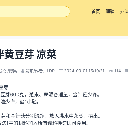
首页
理验
外
拌黄豆芽 凉菜
原创/搜集
发布/作者：LDP
2024-09-01 15:19:21
114
豆芽
黄豆芽600克，葱末、蒜泥各适量，金针菇少许。
香油少许，盐1小匙。
豆芽和金针菇分别洗净，放入沸水中汆烫，捞出。
做法1中的材料加入所有调料拌匀即可食用。