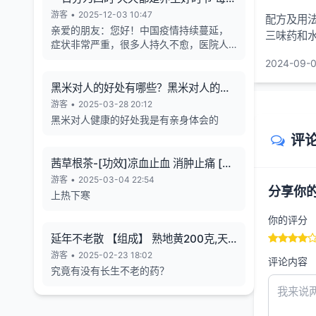
天的养生也有4个最关键的时段
游客
•
2025-12-03 10:47
配方及用法
亲爱的朋友：您好！中国疫情持续蔓延，
三味药和
症状非常严重，很多人持久不愈，医院人
满为患，各年龄段随地倒猝死的现象暴
2024-09-0
增，有些倒地不停的抽搐。目前还各种天
气异象频发。古今中外的预言也说了这几
黑米对人的好处有哪些？黑米对人的长
年人类有大灾难，如刘伯温在预言中说 "贫
寿有帮助
游客
•
2025-03-28 20:12
者一万留一千，富者一万留二三”,“贫富若
黑米对人健康的好处我是有亲身体会的
不回心转，看看死期到眼前”, 预言中也告诉
评
世人如何逃离劫难的方法，真心希望您能
躲过末劫中的劫难，有个美好的未来，请
茜草根茶-[功效]凉血止血 消肿止痛 [治
您务必打开下方网址认真了解，内有躲避
疗] 小儿流行性腮腺炎-一味妙方
游客
•
2025-03-04 22:54
瘟疫保平安的方法。网址1：
分享你
上热下寒
bitly.net/55dd55 网址2：
bitly.net/hhbbhh 网址3：
你的评分
http://tf30d4co.shunme.shop/tfhtruj
延年不老散 【组成】 熟地黄200克,天
冬180克 五味子60 克
游客
•
2025-02-23 18:02
评论内容
究竟有没有长生不老的药？