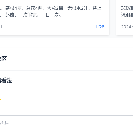
：茅根4两、葛花4两，大葱2棵，无根水2升。将上
悲伤
水一起熬，一次服完，一日一次。
流泪
本
感交
文
LDP
1
2024
有
缩
略
图
论区
的看法