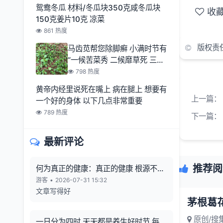
鸳鸯冬瓜 材料/冬瓜块350克咸冬瓜块
收
150克姜片10克 凉菜
861 热度
版权责
马齿苋帮您除脚癣 小满时节有
“一候苦菜秀 二候靡草死 三候
麦秋至
798 热度
黄帝内经里说死在嘴上 病在腿上 想要有
上一篇：
一个好的身体 以下几点非常重要
789 热度
下一篇：
最新评论
推荐阅
何为真正的健康：真正的健康 根源不在
向外寻觅
游客
•
2026-07-31 15:32
文章写得好
茅根葛
原创/搜
一日分为四时 天天都是养生好时节 每一