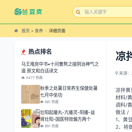
首页
>
食养
详细页面
热点排名
凉
马王堆房中书▪十问曹熬之接阴治神气之
道 原文和白话译文
来源：
4477 热度
秋季之处暑日常养生保健处暑
凉拌黄
七月中坐功
材料/
981 热度
调料/
做法 /
壮阳起痿丸-亢痿灵-阳痿-益
肾壮阳-国医特效偏方两个
1、黄
861 热度
2、将