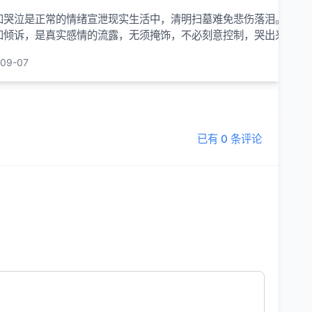
和哭泣是正常的情绪宣泄现实生活中，清明扫墓难免悲伤落泪。在亲
和倾诉，是真实感情的流露，无须掩饰，不必刻意控制，哭出来有利
流，更利于心理健康。心理学研究表明，哭是...
-09-07
已有 0 条评论