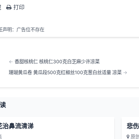
藏
打印
任声明：广告位不存在
香甜核桃仁 核桃仁300克白芝麻少许凉菜
珊瑚黄瓜卷 黄瓜段500克红椒丝100克葱白丝适量 凉菜
读
花治鼻流清涕
悲伤
集
原创