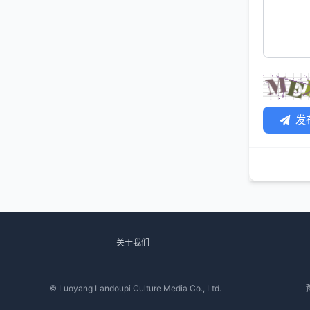
发
关于我们
© Luoyang Landoupi Culture Media Co., Ltd.