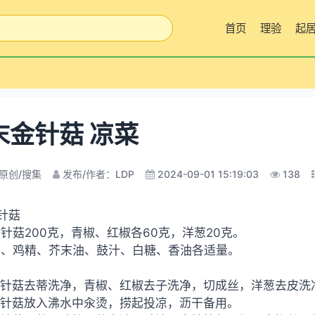
首页
理验
起
末金针菇 凉菜
原创/搜集
发布/作者：LDP
2024-09-01 15:19:03
138
针菇
金针菇200克，青椒、红椒各60克，洋葱20克。
盐、鸡精、芥末油、鼓汁、白糖、香油各适量。
金针菇去蒂洗净，青椒、红椒去子洗净，切成丝，洋葱去皮洗
金针菇放入沸水中汆烫，捞起投凉，沥干备用。