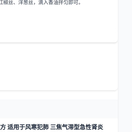
红椒丝、洋葱丝，滴入香油拌匀即可。
方 适用于风寒犯肺 三焦气滞型急性肾炎