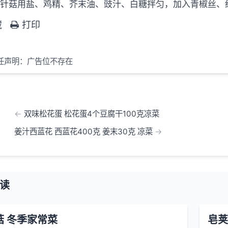
金针菇用盐、鸡精、芥末油、豉汁、白糖拌匀，加入青椒丝、
藏
打印
任声明：广告位不存在
双味松花蛋 松花蛋4个豆腐干100克凉菜
姜汁西蓝花 西蓝花400克 姜末30克 凉菜
读
菇 冬季家常菜
皂荚