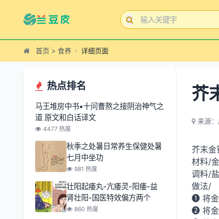
首页
>
食养
详细页面
热点排名
芥
马王堆房中书▪十问曹熬之接阴治神气之
道 原文和白话译文
来源：
4477 热度
秋季之处暑日常养生保健处暑
芥末金
七月中坐功
材料/
981 热度
调料/
做法/
壮阳起痿丸-亢痿灵-阳痿-益
肾壮阳-国医特效偏方两个
➊ 将
860 热度
➋ 将