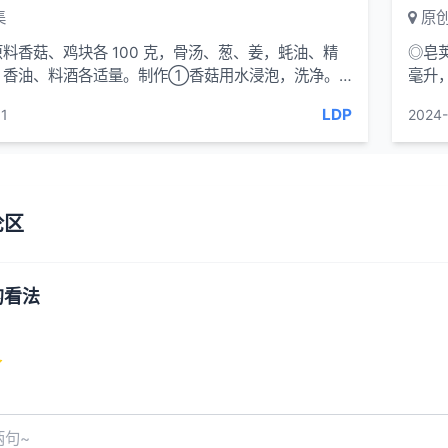
集
原创
料香菇、鸡块各 100 克，骨汤、葱、姜，蚝油、精
◎皂荚
、香油、料酒各适量。制作①香菇用水浸泡，洗净。
毫升
油，下葱、姜、
每日3
LDP
1
2024-
论区
的看法