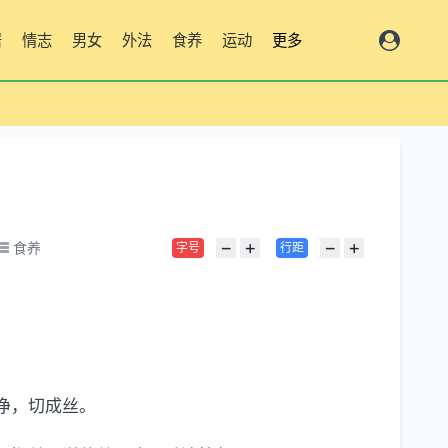
居
情志
男女
外法
食养
运动
更多
−
+
−
+
食养
字号
行距
净，切成丝。