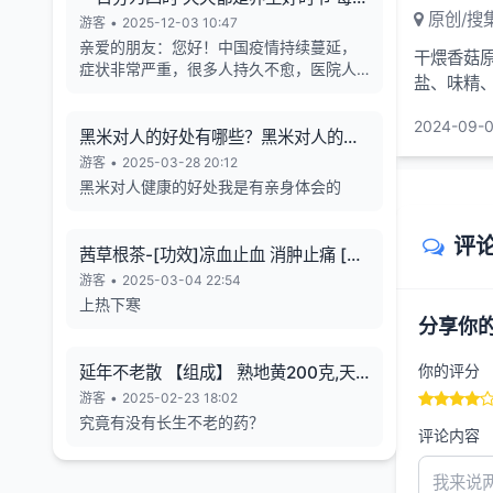
原创/搜
天的养生也有4个最关键的时段
游客
•
2025-12-03 10:47
亲爱的朋友：您好！中国疫情持续蔓延，
干煨香菇原
症状非常严重，很多人持久不愈，医院人
盐、味精
满为患，各年龄段随地倒猝死的现象暴
②锅烧热
增，有些倒地不停的抽搐。目前还各种天
2024-09-0
气异象频发。古今中外的预言也说了这几
黑米对人的好处有哪些？黑米对人的长
年人类有大灾难，如刘伯温在预言中说 "贫
寿有帮助
游客
•
2025-03-28 20:12
者一万留一千，富者一万留二三”,“贫富若
黑米对人健康的好处我是有亲身体会的
不回心转，看看死期到眼前”, 预言中也告诉
世人如何逃离劫难的方法，真心希望您能
评
躲过末劫中的劫难，有个美好的未来，请
茜草根茶-[功效]凉血止血 消肿止痛 [治
您务必打开下方网址认真了解，内有躲避
疗] 小儿流行性腮腺炎-一味妙方
游客
•
2025-03-04 22:54
瘟疫保平安的方法。网址1：
上热下寒
bitly.net/55dd55 网址2：
分享你
bitly.net/hhbbhh 网址3：
http://tf30d4co.shunme.shop/tfhtruj
你的评分
延年不老散 【组成】 熟地黄200克,天
冬180克 五味子60 克
游客
•
2025-02-23 18:02
究竟有没有长生不老的药？
评论内容