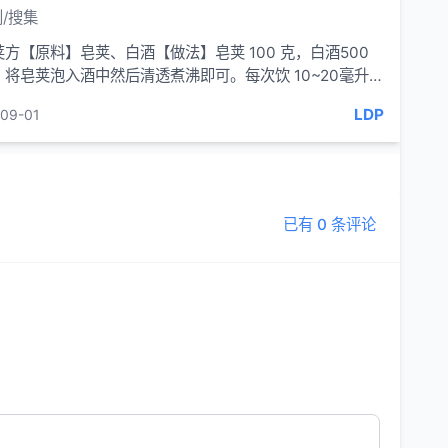
/搜集
方【原料】皂荚、白酒【做法】皂荚 100 克，白酒500
，将皂荚泡入酒中然后清透煮沸即可。每次饮 10~20毫升，
服。【功效...
LDP
09-01
已有 0 条评论