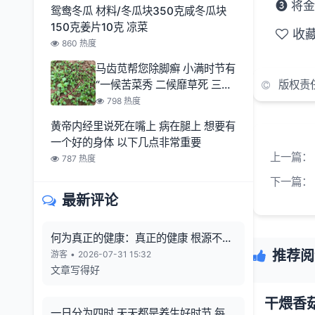
➌ 将
鸳鸯冬瓜 材料/冬瓜块350克咸冬瓜块
150克姜片10克 凉菜
收
860 热度
马齿苋帮您除脚癣 小满时节有
“一候苦菜秀 二候靡草死 三候
版权责
麦秋至
798 热度
黄帝内经里说死在嘴上 病在腿上 想要有
一个好的身体 以下几点非常重要
上一篇：
787 热度
下一篇：
最新评论
何为真正的健康：真正的健康 根源不在
向外寻觅
推荐阅
游客
•
2026-07-31 15:32
文章写得好
干煨香
一日分为四时 天天都是养生好时节 每一