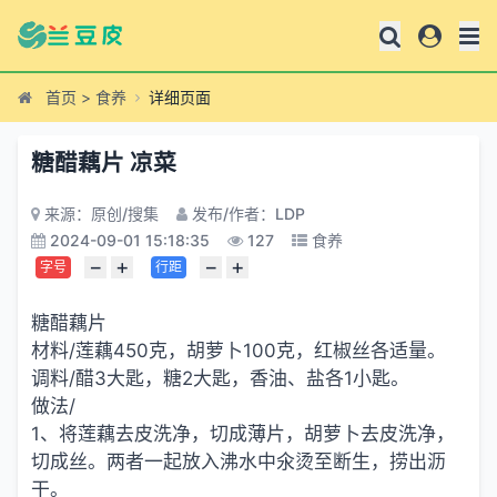
首页
>
食养
详细页面
糖醋藕片 凉菜
来源：原创/搜集
发布/作者：LDP
2024-09-01 15:18:35
127
食养
−
+
−
+
字号
行距
糖醋藕片
材料/莲藕450克，胡萝卜100克，红椒丝各适量。
调料/醋3大匙，糖2大匙，香油、盐各1小匙。
做法/
1、将莲藕去皮洗净，切成薄片，胡萝卜去皮洗净，
切成丝。两者一起放入沸水中氽烫至断生，捞出沥
干。