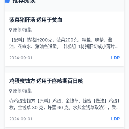
推荐阅读
菠菜猪肝汤 适用于贫血
原创/搜集
【配料】熟猪肝200克，菠菜200克，精盐、味精、酱
油、花椒水、猪油各适量。【制法】1将猪肝切成小薄片，
把菠菜洗净，切成段。2.锅置火上,放水
LDP
2024-09-01
鸡蛋蜜饯方 适用于痉咳期百日咳
原创/搜集
◎鸡蛋蜜饯方【原料】鸡蛋、金钱草、蜂蜜【做法】鸡蛋1
枚，金钱草 30 克，蜂蜜 60 克。水煎金钱草取浓汁，乘
沸时冲鸡蛋，调人蜂蜜，...
LDP
2024-09-01