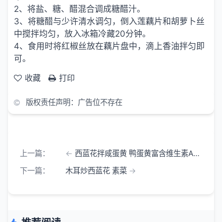
2、将盐、糖、醋混合调成糖醋汁。
3、将糖醋与少许清水调匀，倒入莲藕片和胡萝卜丝
中搅拌均匀，放入冰箱冷藏20分钟。
4、食用时将红椒丝放在藕片盘中，滴上香油拌匀即
可。
收藏
打印
版权责任声明：广告位不存在
上一篇：
西蓝花拌咸蛋黄 鸭蛋黄富含维生素A维生素D 凉菜
下一篇：
木耳炒西蓝花 素菜