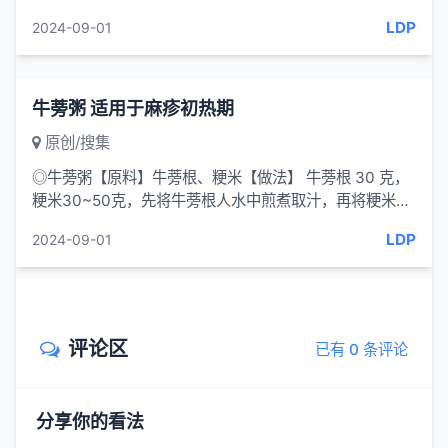
小水泡,泡破作局部消毒处理。[功效] 攻毒逐瘀。[治疗]急
LDP
2024-09-01
性鼻炎,过...
牛蒡粥 适用于麻疹初热期
原创/搜集
◎牛蒡粥【原料】牛蒡根、粳米【做法】 牛蒡根 30 克，
粳米30~50克，先将牛蒡根人水中煎煮取汁，再将粳米入
此汁中熬粥，粥成后不拘时温...
LDP
2024-09-01
评论区
已有 0 条评论
分享你的看法