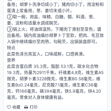
备用；胡萝卜洗净切成小丁；猪肉切小丁，用淀粉和
蛋清上浆备用，葱、姜切末或小片。
②取一碗，用盐、味精、白糖、醋、料酒、葱、
姜、淀粉和适量水调成碗芡。
③锅上火，将油烧温热，下猪肉丁滑划至变色，盛
出备用。锅内底油煸炒胡萝卜丁至软，把肉、毛豆放
入锅中继续煸炒至肉熟，勾碗芡，出锅装盘即可。
特点
此菜色泽光亮宜入，口味咸鲜，口感爽滑。
营养
此菜含蛋白质 35.3克，脂肪 53.1克，碳水化合物
19.3克，热量为2911千焦，纤维素4.8克，维生素A5
微克，胡萝卜素3228微克，维生素B0.58毫克，维
生素Bz0.24毫克，尼克酸7.1毫克，维生素C36毫
克，钙166毫克，磷394毫克，铁5.9毫克，锌4.20
毫克。常食对人身体健康有益。
收藏
打印