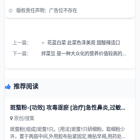
版权责任声明：广告位不存在
上一篇：
花蓝白菜 此菜色泽美观 甜酸辣适口
下一篇：
拌菜豆 是一种大众化的营养价值较高的鲜豆类蔬菜
推荐阅读
斑蝥粉-[功效] 攻毒逐瘀 [治疗]急性鼻炎,过敏性鼻炎等-一味药方
原创/搜集
斑蝥粉[组成]斑蝥1只。[用法]斑蝥1只研细粉。取细粉少
许，置于两眉中间,外用胶布贴紧固定,晚贴早揭,用药处起