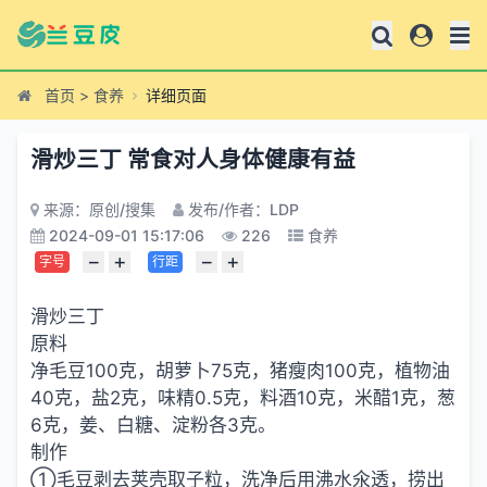
首页
>
食养
详细页面
滑炒三丁 常食对人身体健康有益
来源：原创/搜集
发布/作者：LDP
2024-09-01 15:17:06
226
食养
−
+
−
+
字号
行距
滑炒三丁
原料
净毛豆100克，胡萝卜75克，猪瘦肉100克，植物油
40克，盐2克，味精0.5克，料酒10克，米醋1克，葱
6克，姜、白糖、淀粉各3克。
制作
①毛豆剥去荚壳取子粒，洗净后用沸水氽透，捞出