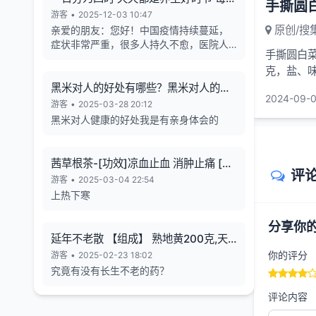
手撕圆
天的养生也有4个最关键的时段
游客
•
2025-12-03 10:47
原创/搜
亲爱的朋友：您好！中国疫情持续蔓延，
症状非常严重，很多人持久不愈，医院人
手撕圆白菜
满为患，各年龄段随地倒猝死的现象暴
克，盐、味
增，有些倒地不停的抽搐。目前还各种天
气异象频发。古今中外的预言也说了这几
白菜洗净，
黑米对人的好处有哪些？黑米对人的长
2024-09-0
年人类有大灾难，如刘伯温在预言中说 "贫
寿有帮助
游客
•
2025-03-28 20:12
者一万留一千，富者一万留二三”,“贫富若
黑米对人健康的好处我是有亲身体会的
不回心转，看看死期到眼前”, 预言中也告诉
世人如何逃离劫难的方法，真心希望您能
躲过末劫中的劫难，有个美好的未来，请
茜草根茶-[功效]凉血止血 消肿止痛 [治
您务必打开下方网址认真了解，内有躲避
评
疗] 小儿流行性腮腺炎-一味妙方
游客
•
2025-03-04 22:54
瘟疫保平安的方法。网址1：
上热下寒
bitly.net/55dd55 网址2：
bitly.net/hhbbhh 网址3：
分享你
http://tf30d4co.shunme.shop/tfhtruj
延年不老散 【组成】 熟地黄200克,天
冬180克 五味子60 克
你的评分
游客
•
2025-02-23 18:02
究竟有没有长生不老的药？
评论内容