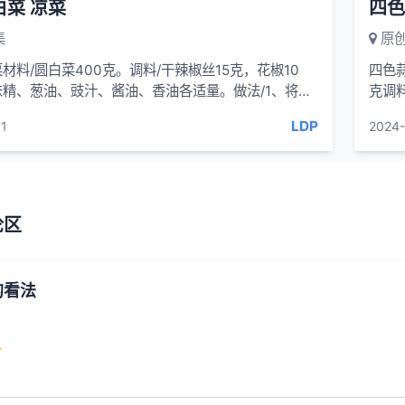
白菜 凉菜
四色
集
原创
材料/圆白菜400克。调料/干辣椒丝15克，花椒10
四色
精、葱油、豉汁、酱油、香油各适量。做法/1、将圆
克调
掰成块。2、...
净，
LDP
1
2024-
论区
的看法