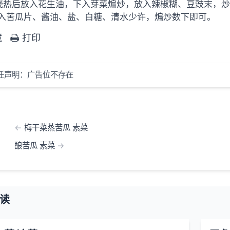
烧热后放入花生油，下入芽菜煸炒，放入辣椒糊、豆豉末，
入苦瓜片、酱油、盐、白糖、清水少许，煸炒数下即可。
藏
打印
任声明：广告位不存在
梅干菜蒸苦瓜 素菜
酿苦瓜 素菜
读