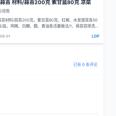
蒜苔 材料/蒜苔200克 紫甘蓝80克 凉菜
/搜集
蒜苔材料/蒜苔200克，紫甘蓝80克、红椒、水发银耳各50
料/盐、鸡精、白糖、醋、香油各活量做法/1、蒋蒜苔择洗干
切成段，紫甘蓝洗净
LDP
09-01
已有 0 条评论