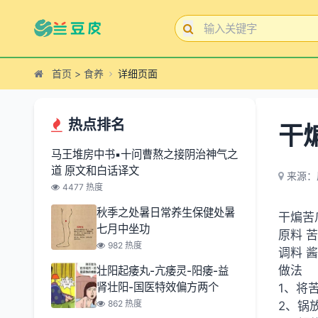
首页
>
食养
详细页面
热点排名
干
马王堆房中书▪十问曹熬之接阴治神气之
道 原文和白话译文
来源：
4477 热度
秋季之处暑日常养生保健处暑
干煸苦
七月中坐功
原料 
982 热度
调料 
做法
壮阳起痿丸-亢痿灵-阳痿-益
肾壮阳-国医特效偏方两个
1、将
862 热度
2、锅