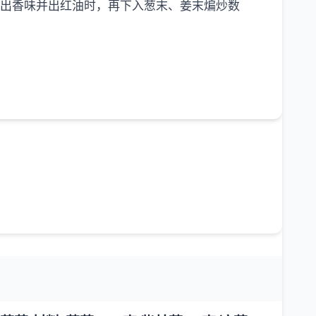
炒出香味并出红油时，再下入葱末、姜末煸炒数