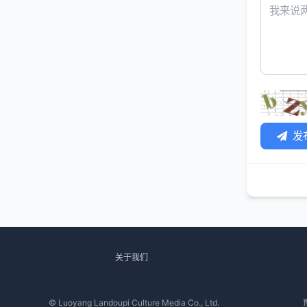
发
关于我们
© Luoyang Landoupi Culture Media Co., Ltd.