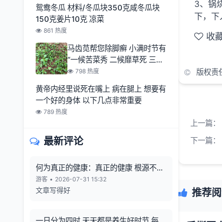
3、锅
鸳鸯冬瓜 材料/冬瓜块350克咸冬瓜块
下，下
150克姜片10克 凉菜
861 热度
收
马齿苋帮您除脚癣 小满时节有
“一候苦菜秀 二候靡草死 三候
麦秋至
798 热度
版权责
黄帝内经里说死在嘴上 病在腿上 想要有
一个好的身体 以下几点非常重要
789 热度
上一篇：
最新评论
下一篇：
何为真正的健康：真正的健康 根源不在
向外寻觅
游客
•
2026-07-31 15:32
文章写得好
推荐阅
一日分为四时 天天都是养生好时节 每一