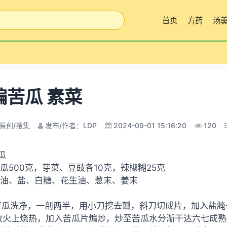
首页
方药
汤
煸苦瓜 素菜
原创/搜集
发布/作者：LDP
2024-09-01 15:16:20
120
瓜
苦瓜500克，芽菜、豆豉各10克，辣椒糊25克
酱油、盐、白糖、花生油、葱末、姜末
苦瓜洗净，一剖两半，用小刀挖去瓤，斜刀切成片，加入盐腌
放火上烧热，加入苦瓜片煸炒，炒至苦瓜水分渐干达六七成