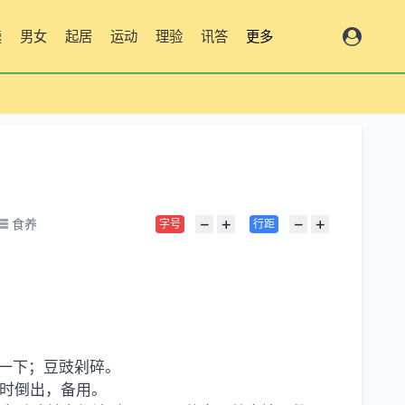
羹
男女
起居
运动
理验
讯答
更多
−
+
−
+
食养
字号
行距
一下；豆豉剁碎。
熟时倒出，备用。