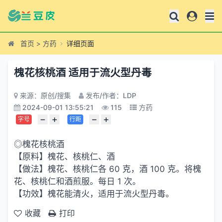
首页
>
方药
详细页面
槐花核桃酒 适用于流火型丹毒
来源：原创/搜集
发布/作者：LDP
2024-09-01 13:55:21
115
方药
−
+
−
+
字号
行距
◎槐花核桃酒
【原料】槐花、核桃仁、酒
【做法】槐花、核桃仁各 60 克，酒 100 克。将槐
花、核桃仁和酒煎服。每日 1 次。
【功效】槐花能清火，适用于流火型丹毒。
收藏
打印