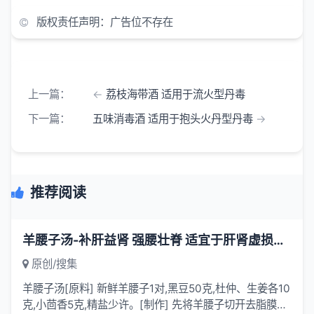
版权责任声明：广告位不存在
上一篇：
荔枝海带酒 适用于流火型丹毒
下一篇：
五味消毒酒 适用于抱头火丹型丹毒
推荐阅读
羊腰子汤-补肝益肾 强腰壮脊 适宜于肝肾虚损之腰脊酸痛
原创/搜集
羊腰子汤[原料] 新鲜羊腰子1对,黑豆50克,杜仲、生姜各10
克,小茴香5克,精盐少许。[制作] 先将羊腰子切开去脂膜及