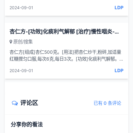
臊腺,洗净切片;锅中加水煮黑豆、杜仲、生姜片、小茴香
LDP
2024-09-01
30分...
杏仁方-[功效]化痰利气解郁 [治疗]慢性咽炎-一味药方
原创/搜集
杏仁方[组成]杏仁500克。[用法]把杏仁炒干,粉碎,加适量
红糖搅匀口服,每次6克,每日3次。[功效]化痰利气解郁。
[治疗]慢性咽炎。[来源] 陈家才.四川中医,1991(10)[按语]
LDP
2024-09-01
杏仁,...
评论区
已有 0 条评论
分享你的看法