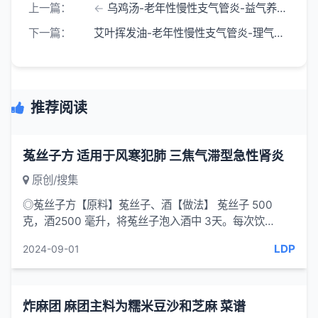
上一篇：
乌鸡汤-老年性慢性支气管炎-益气养肺,滋阴养血-一味妙方
下一篇：
艾叶挥发油-老年性慢性支气管炎-理气活血 散寒除湿-一味妙方
推荐阅读
菟丝子方 适用于风寒犯肺 三焦气滞型急性肾炎
原创/搜集
◎菟丝子方【原料】菟丝子、酒【做法】 菟丝子 500
克，酒2500 毫升，将菟丝子泡入酒中 3天。每次饮
10~20 毫升，每日3 次。【功效...
LDP
2024-09-01
炸麻团 麻团主料为糯米豆沙和芝麻 菜谱