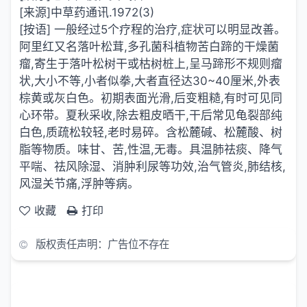
[来源]中草药通讯.1972(3)
[按语] 一般经过5个疗程的治疗,症状可以明显改善。
阿里红又名落叶松茸,多孔菌科植物苦白蹄的干燥菌
瘤,寄生于落叶松树干或枯树桩上,呈马蹄形不规则瘤
状,大小不等,小者似拳,大者直径达30~40厘米,外表
棕黄或灰白色。初期表面光滑,后变粗糙,有时可见同
心环带。夏秋采收,除去粗皮晒干,干后常见龟裂部纯
白色,质疏松较轻,老时易碎。含松麓碱、松麓酸、树
脂等物质。味甘、苦,性温,无毒。具温肺祛痰、降气
平喘、祛风除湿、消肿利尿等功效,治气管炎,肺结核,
风湿关节痛,浮肿等病。
收藏
打印
版权责任声明：广告位不存在