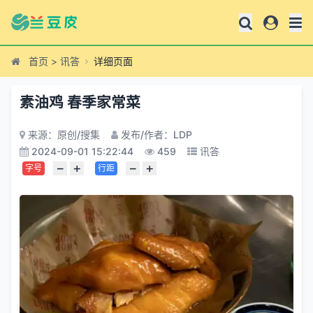
首页
>
讯答
详细页面
素油鸡 春季家常菜
来源：原创/搜集
发布/作者：LDP
2024-09-01 15:22:44
459
讯答
−
+
−
+
字号
行距