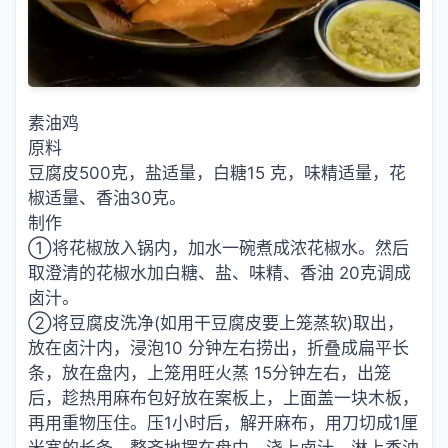
素油鸡
原料
豆腐皮500克，盐适量，白糖15 克，味精适量，花
椒适量、香油30克。
制作
①将花椒放入锅内，加水一碗煮成浓花椒水。然后
取澄清的花椒水加白糖、盐、味精、香油 20克调成
卤汁。
②将豆腐皮洗净(如用干豆腐皮要上笼蒸软)取出，
放在卤汁内，浸泡10 分钟左右捞出，折叠成扁平长
条，放在盘内，上笼用旺火蒸 15分钟左右，出笼
后，趁热用麻布包好放在案板上，上面盖一块木板，
再用重物压住。压1小时后，解开麻布，用刀切成1厘
米宽的长条。整齐地摆在盘中，浇上卤汁，淋上香油