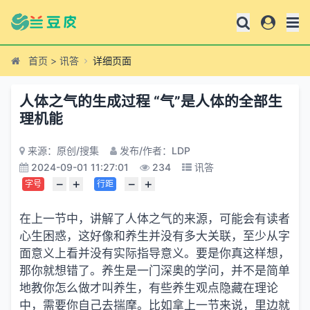
首页
>
讯答
详细页面
人体之气的生成过程 “气”是人体的全部生
理机能
来源：原创/搜集
发布/作者：LDP
2024-09-01 11:27:01
234
讯答
−
+
−
+
字号
行距
在上一节中，讲解了人体之气的来源，可能会有读者
心生困惑，这好像和养生并没有多大关联，至少从字
面意义上看并没有实际指导意义。要是你真这样想，
那你就想错了。养生是一门深奥的学问，并不是简单
地教你怎么做才叫养生，有些养生观点隐藏在理论
中，需要你自己去揣摩。比如拿上一节来说，里边就