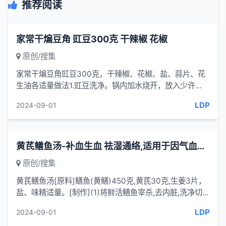
推荐阅读
家常干煸豆角 豇豆300克 干辣椒 花椒
原创/搜集
家常干煸豆角豇豆300克，干辣椒、花椒、盐、蒜片、花
生油各适量做法1.豇豆洗净。锅内加水烧开，放入少许
盐，放入豇豆焯软，捞出，控干水分，切段。2.锅内加少
LDP
2024-09-01
许花生油烧至五六...
黄芪鳝鱼汤-补血生血 祛湿通络,适用于因气血虚衰所致的少气懒言
原创/搜集
黄芪鳝鱼汤[原料]鳝鱼(黄鳝)450克,黄芪30克,生姜3片，
盐、味精适量。[制作](1)将鲜活鳝鱼宰杀,去内脏,洗净切
丝;黄芪淘净泥沙，纱布包好备用。
LDP
2024-09-01