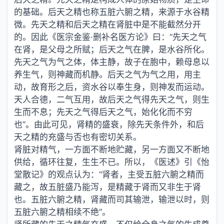
的基础。后天之精也称五脏六腑之精，来源于水谷精
微。先天之精和后天之精在肾脏中是不能截然分开
的。因此《医宗金鉴·删补名医方论》曰：“先天之气
在肾，是父母之所赋；后天之气在脾，是水谷所化。
先天之气为气之体，体主静，故子在胞中，赖母息以
养生气，则神藏而机静。后天之气为气之用，用主
动，故育形之后，资水谷以奉生身，则神发而运动。
天人合德，二气互用，故后天之气得先天之气，则生
生而不息；先天之气得后天之气，始化化而不穷
也”。由此可见，肾精的盛衰，除先天条件外，和后
天之精的充盛与否也有密切关系。
肾脏对精气，一方面不断地贮藏，另一方面又不断地
供给，循环往复，生生不已。所以，《医述》引《怡
堂散记》的观点认为：“肾者，主受五脏六腑之精而
藏之，故五脏盛乃能泻，是精藏于肾而又非生于肾
也。五脏六腑之精，肾藏而司其输泄，输泄以时，则
五脏六腑之精相续不绝”。