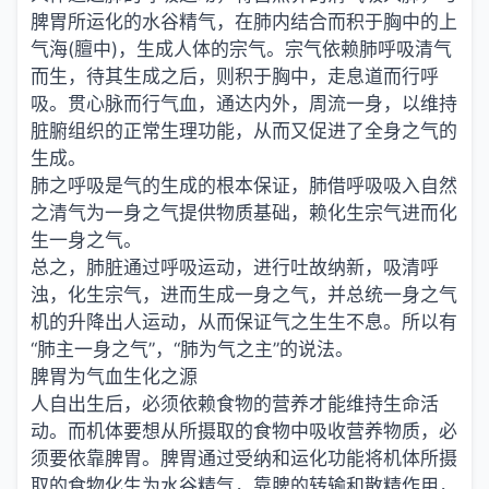
脾胃所运化的水谷精气，在肺内结合而积于胸中的上
气海(膻中)，生成人体的宗气。宗气依赖肺呼吸清气
而生，待其生成之后，则积于胸中，走息道而行呼
吸。贯心脉而行气血，通达内外，周流一身，以维持
脏腑组织的正常生理功能，从而又促进了全身之气的
生成。
肺之呼吸是气的生成的根本保证，肺借呼吸吸入自然
之清气为一身之气提供物质基础，赖化生宗气进而化
生一身之气。
总之，肺脏通过呼吸运动，进行吐故纳新，吸清呼
浊，化生宗气，进而生成一身之气，并总统一身之气
机的升降出人运动，从而保证气之生生不息。所以有
“肺主一身之气”，“肺为气之主”的说法。
脾胃为气血生化之源
人自出生后，必须依赖食物的营养才能维持生命活
动。而机体要想从所摄取的食物中吸收营养物质，必
须要依靠脾胃。脾胃通过受纳和运化功能将机体所摄
取的食物化生为水谷精气，靠脾的转输和散精作用，