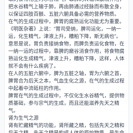
把水谷精气上输于肺，再由肺通过经脉而布散全身，
以保证四肢百骸、五脏六腑具备必需的营养物质。
在气的生成过程中，脾胃的腐熟运化功能尤为重要。
《明医杂著》上说：“胃司受纳，脾司运化，一纳一
运，化生精气，津液上升，糟粕下降，斯无病也”。
意思是说，胃负责接纳食物，而脾负责运化食物，在
一纳一运的过程中，靠脾的磨谷消食作用，将食物腐
熟运化生成精气，津液上升，糟粕下降，这样，人体
就不会有什么疾病了。
在人的五脏六腑中，脾为五脏之轴，胃为六腑之首，
脾胃合为后天之本，气血生化之源，在气的生成过程
中起着中流砥柱的作用。
脾胃在气的生成过程中，不仅化生水谷精气，提供物
质基础，参与宗气的生成，而且还能滋养先天之精
气。
肾为生气之源
肾有贮藏精气的功能，肾所藏之精，包括先天之精和
后天之精。先天之精是构成人体的原始物质，是生命