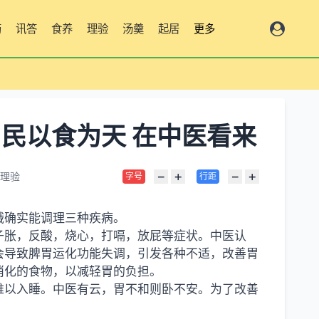
药
讯答
食养
理验
汤羹
起居
更多
 民以食为天 在中医看来
−
+
−
+
理验
字号
行距
饿确实能调理三种疾病。
子胀，反酸，烧心，打嗝，放屁等症状。中医认
会导致脾胃运化功能失调，引发各种不适，改善胃
消化的食物，以减轻胃的负担。
难以入睡。中医有云，胃不和则卧不安。为了改善