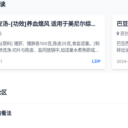
读
肝肺陈皮汤-[功效]养血熄风 适用于美尼尔综合征眩晕呕吐 耳鸣耳聋
集
原创
[原料] 猪肝、猪肺各100克,陈皮25克,食盐适量。[制
巴豆西
肺洗净,切片与陈皮、盐同放锅中,加适量水煮熟即成。
碎出油
肝、肺,喝汤。连服7日。[功效]养血熄风。...
日敷1
LDP
1
2024-
论区
的看法