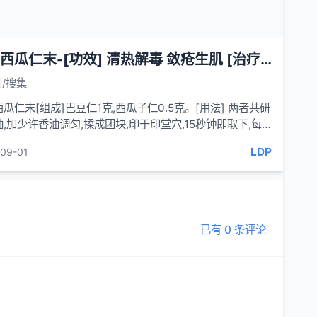
巴豆西瓜仁末-[功效] 清热解毒 敛疮生肌 [治疗]鹅口疮-一味妙方
/搜集
瓜仁末[组成]巴豆仁1克,西瓜子仁0.5克。[用法] 两者共研
,加少许香油调匀,揉成团块,印于印堂穴,15秒钟即取下,每
次,连用2次。[功效] 清热解毒,敛疮生肌。[治...
LDP
09-01
已有 0 条评论