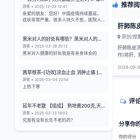
推荐阅
天的养生也有4个最关键的时段
游客
•
2025-12-03 10:47
亲爱的朋友：您好！中国疫情持续蔓延，
症状非常严重，很多人持久不愈，医院人
满为患，各年龄段随地倒猝死的现象暴
增，有些倒地不停的抽搐。目前还各种天
原创/搜
气异象频发。古今中外的预言也说了这几
黑米对人的好处有哪些？黑米对人的长
年人类有大灾难，如刘伯温在预言中说 "贫
寿有帮助
游客
•
2025-03-28 20:12
肝肺陈皮汤
者一万留一千，富者一万留二三”,“贫富若
黑米对人健康的好处我是有亲身体会的
作]将肝、
不回心转，看看死期到眼前”, 预言中也告诉
[服法] 吃
世人如何逃离劫难的方法，真心希望您能
2024-09-0
躲过末劫中的劫难，有个美好的未来，请
茜草根茶-[功效]凉血止血 消肿止痛 [治
您务必打开下方网址认真了解，内有躲避
疗] 小儿流行性腮腺炎-一味妙方
游客
•
2025-03-04 22:54
瘟疫保平安的方法。网址1：
上热下寒
bitly.net/55dd55 网址2：
bitly.net/hhbbhh 网址3：
评
http://tf30d4co.shunme.shop/tfhtruj
延年不老散 【组成】 熟地黄200克,天
冬180克 五味子60 克
游客
•
2025-02-23 18:02
究竟有没有长生不老的药？
分享你
你的评分