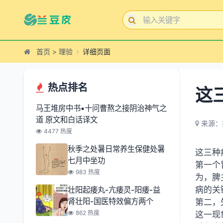
首页
>
理验
详细页面
热点排名
这
马王堆房中书▪十问曹熬之接阴治神气之
道 原文和白话译文
来源：
4477 热度
秋季之处暑日常养生保健处暑
这三种
七月中坐功
第一个
983 热度
为，脾
病的关
壮阳起痿丸-亢痿灵-阳痿-益
肾壮阳-国医特效偏方两个
第二，
862 热度
这一现