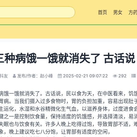
首页
男女
方
三种病饿一饿就消失了 古话说
抖友
发布/作者：赵小峰
2025-02-21 09:07:22
292
病饿一饿就消失了。古话说，民以食为天，在中医看来，饥
胃病。当我们摄入过多食物时，胃的负担加重，容易出现肚
主运化，水湿和水谷精微化生气血，以滋养身体，过度进食
键之一是控制饮食量，保持适度的饥饿感，并选择清淡，易
失眠也与饮食有关。许多人晚上吃得过饱，导致胃部不适，
象，晚上建议吃七八分饱，让胃部有适度的空闲，