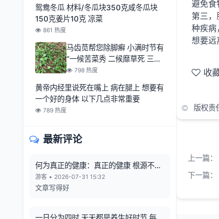
避免食
鸳鸯冬瓜 材料/冬瓜块350克咸冬瓜块
第三，
150克姜片10克 凉菜
种疾病
861 热度
想要远
马齿苋帮您除脚癣 小满时节有
“一候苦菜秀 二候靡草死 三候
麦秋至
798 热度
收
黄帝内经里说死在嘴上 病在腿上 想要有
一个好的身体 以下几点非常重要
版权责
789 热度
最新评论
上一篇：
何为真正的健康：真正的健康 根源不在
下一篇：
向外寻觅
游客
•
2026-07-31 15:32
文章写得好
一日分为四时 天天都是养生好时节 每一