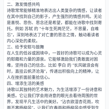
二、激发情感共鸣
诗歌常常能够精准地表达出人类复杂的情感，让读者
在其中找到自己的影子，产生强烈的情感共鸣。无论
是喜悦、悲伤、思念还是希望，都能在诗歌中找到寄
托。例如 苏轼 的 “十年生死两茫茫，不思量，自难
忘”，深刻地表达了对亡妻的思念之情，触动着读者
内心深处的柔软。
三、给予安慰与鼓舞
在人生的低谷或困境中，一首好的诗歌可以成为心灵
的慰藉和力量的源泉。它能够激励我们勇敢面对困
难，坚持自己的信念。比如 李白 的 “长风破浪会有
时，直挂云帆济沧海”，传递出积极向上的精神，让
人在挫折面前重拾信心。
四、增添生活的美感
诗歌以其独特的艺术魅力，为生活增添了一份诗意和
美感。它让我们学会用诗意的眼光去看待周围的世
界，发现平凡生活中的美好。“沾衣欲湿杏花雨，吹
面不寒杨柳风”，让我们在春雨和杨柳风中感受到生