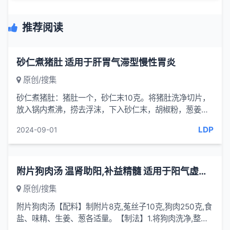
推荐阅读
砂仁煮猪肚 适用于肝胃气滞型慢性胃炎
原创/搜集
砂仁煮猪肚：猪肚一个，砂仁末10克。将猪肚洗净切片，
放入锅内煮沸，捞去浮沫，下入砂仁末，胡椒粉，葱姜等
调料，煨制汤烂，饮汤。功效，砂...
LDP
2024-09-01
附片狗肉汤 温肾助阳,补益精髓 适用于阳气虚衰之阳痿
原创/搜集
附片狗肉汤【配料】制附片8克,菟丝子10克,狗肉250克,食
盐、味精、生姜、葱各适量。【制法】1.将狗肉洗净,整块