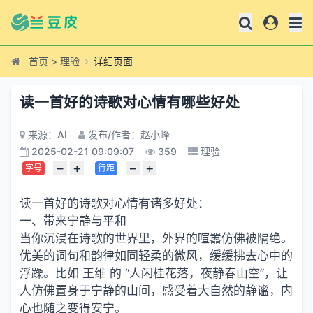
首页
>
理验
详细页面
读一首好的诗歌对心情有哪些好处
来源：AI
发布/作者：赵小峰
2025-02-21 09:09:07
359
理验
−
+
−
+
字号
行距
读一首好的诗歌对心情有诸多好处：
一、带来宁静与平和
当你沉浸在诗歌的世界里，外界的喧嚣仿佛被隔绝。
优美的词句和韵律如同轻柔的微风，缓缓拂去心中的
浮躁。比如 王维 的 “人闲桂花落，夜静春山空”，让
人仿佛置身于宁静的山间，感受着大自然的静谧，内
心也随之变得安宁。