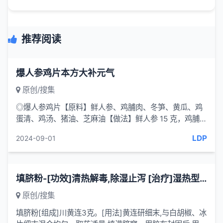
推荐阅读
爆人参鸡片本方大补元气
原创/搜集
◎爆人参鸡片【原料】鲜人参、鸡脯肉、冬笋、黄瓜、鸡
蛋清、鸡汤、猪油、芝麻油【做法】鲜人参 15 克，鸡脯肉
200 克，冬笋、黄瓜各25...
LDP
2024-09-01
填脐粉-[功效]清热解毒,除湿止泻 [治疗]湿热型泄泻-一味妙方
原创/搜集
填脐粉[组成]川黄连3克。[用法]黄连研细末,与白胡椒、冰