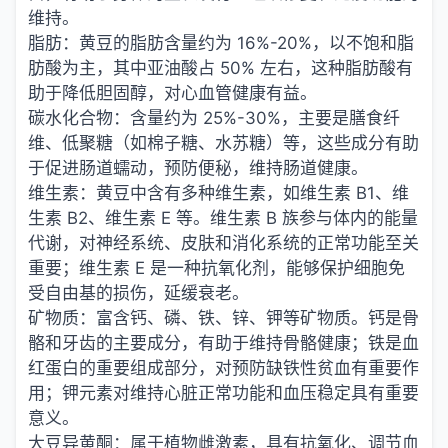
维持。
脂肪：黄豆的脂肪含量约为 16%-20%，以不饱和脂
肪酸为主，其中亚油酸占 50% 左右，这种脂肪酸有
助于降低胆固醇，对心血管健康有益。
碳水化合物：含量约为 25%-30%，主要是膳食纤
维、低聚糖（如棉子糖、水苏糖）等，这些成分有助
于促进肠道蠕动，预防便秘，维持肠道健康。
维生素：黄豆中含有多种维生素，如维生素 B1、维
生素 B2、维生素 E 等。维生素 B 族参与体内的能量
代谢，对神经系统、皮肤和消化系统的正常功能至关
重要；维生素 E 是一种抗氧化剂，能够保护细胞免
受自由基的损伤，延缓衰老。
矿物质：富含钙、磷、铁、锌、钾等矿物质。钙是骨
骼和牙齿的主要成分，有助于维持骨骼健康；铁是血
红蛋白的重要组成部分，对预防缺铁性贫血有重要作
用；钾元素对维持心脏正常功能和血压稳定具有重要
意义。
大豆异黄酮：属于植物雌激素，具有抗氧化、调节血