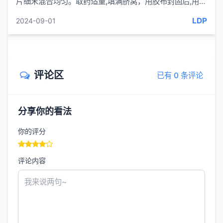
片细末混合均匀。取药适量,填满脐窝，用胶布封固后,用手
按揉片刻。24小时换药1次,3次为1个疗程。一般治疗2个
LDP
2024-09-01
疗程。[功...
评论区
已有 0 条评论
分享你的看法
你的评分
评论内容