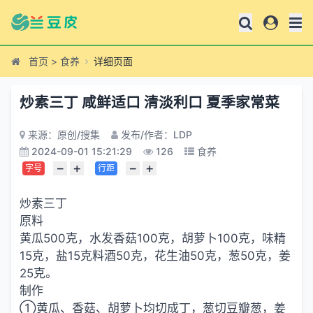
首页
>
食养
详细页面
炒素三丁 咸鲜适口 清淡利口 夏季家常菜
来源：原创/搜集
发布/作者：LDP
2024-09-01 15:21:29
126
食养
−
+
−
+
字号
行距
炒素三丁
原料
黄瓜500克，水发香菇100克，胡萝卜100克，味精
15克，盐15克料酒50克，花生油50克，葱50克，姜
25克。
制作
①黄瓜、香菇、胡萝卜均切成丁，葱切豆瓣葱，姜