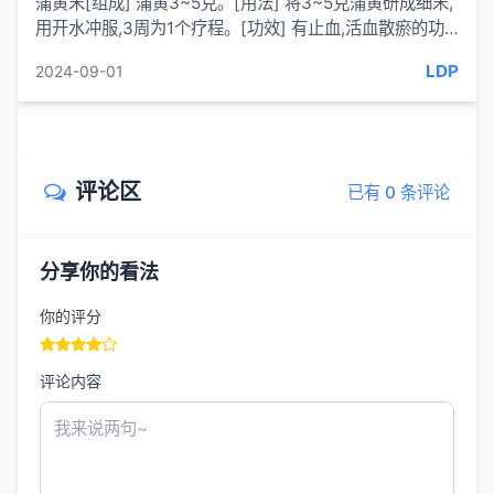
蒲黄末[组成] 蒲黄3~5克。[用法] 将3~5克蒲黄研成细末,
用开水冲服,3周为1个疗程。[功效] 有止血,活血散瘀的功
效。[治疗] 高脂血症。[来源] 王红峰,高血脂的药膳单方.
LDP
2024-09-01
常见...
评论区
已有 0 条评论
分享你的看法
你的评分
评论内容