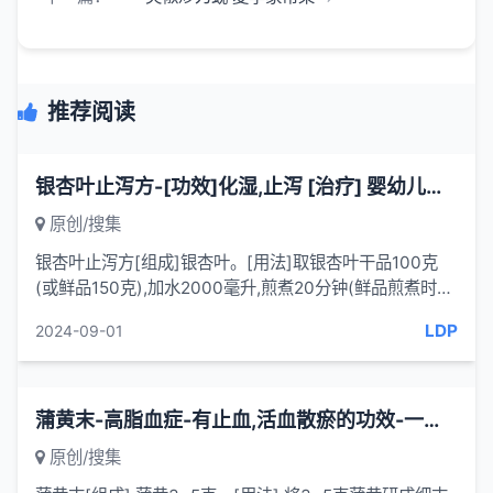
推荐阅读
​银杏叶止泻方-[功效]化湿,止泻 [治疗] 婴幼儿秋季腹泻-一味药方
原创/搜集
银杏叶止泻方[组成]银杏叶。[用法]取银杏叶干品100克
(或鲜品150克),加水2000毫升,煎煮20分钟(鲜品煎煮时间
稍短),待水温降至35℃(患儿能耐受)时,浸泡搓洗患儿双足
LDP
2024-09-01
20分钟。每天2...
蒲黄末-高脂血症-有止血,活血散瘀的功效-一味妙方
原创/搜集