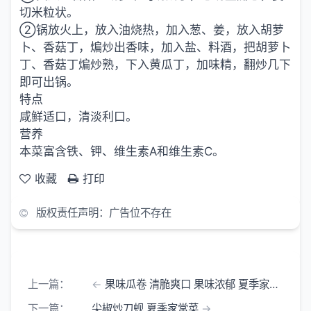
切米粒状。
②锅放火上，放入油烧热，加入葱、姜，放入胡萝
卜、香菇丁，煸炒出香味，加入盐、料酒，把胡萝卜
丁、香菇丁煸炒熟，下入黄瓜丁，加味精，翻炒几下
即可出锅。
特点
咸鲜适口，清淡利口。
营养
本菜富含铁、钾、维生素A和维生素C。
收藏
打印
版权责任声明：广告位不存在
上一篇：
果味瓜卷 清脆爽口 果味浓郁 夏季家常菜
下一篇：
尖椒炒刀蚬 夏季家常菜