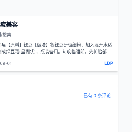
痘美容
/搜集
消痘【原料】绿豆【做法】将绿豆研极细粉，加入温开水适
制成绿豆霜(呈糊状)，瓶装备用。每晚临睡前，先将脸部洗
，然后涂擦上...
LDP
09-01
已有 0 条评论