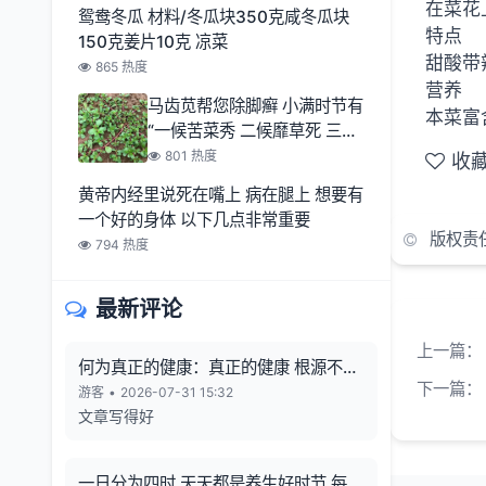
在菜花
鸳鸯冬瓜 材料/冬瓜块350克咸冬瓜块
特点
150克姜片10克 凉菜
甜酸带
865 热度
营养
马齿苋帮您除脚癣 小满时节有
本菜富
“一候苦菜秀 二候靡草死 三候
麦秋至
801 热度
收
黄帝内经里说死在嘴上 病在腿上 想要有
一个好的身体 以下几点非常重要
版权责
794 热度
最新评论
上一篇：
何为真正的健康：真正的健康 根源不在
下一篇：
向外寻觅
游客
•
2026-07-31 15:32
文章写得好
一日分为四时 天天都是养生好时节 每一