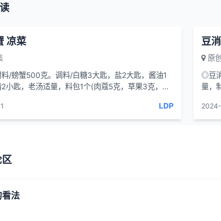
读
 凉菜
豆消
集
原创
料/螃蟹500克。调料/白糖3大匙，盐2大匙，酱油1
◎豆
2小匙，老汤适量，料包1个(肉蔻5克，草果3克，香
量，
法 /1、将螃蟹
净擦干
LDP
1
2024-
论区
的看法