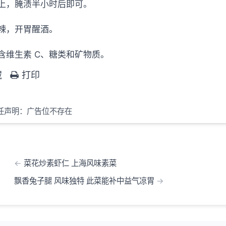
上，腌渍半小时后即可。
辣，开胃醒酒。
含维生素 C、糖类和矿物质。
藏
打印
任声明：广告位不存在
菜花炒素虾仁 上海风味素菜
飘香兔子腿 风味独特 此菜能补中益气凉胃