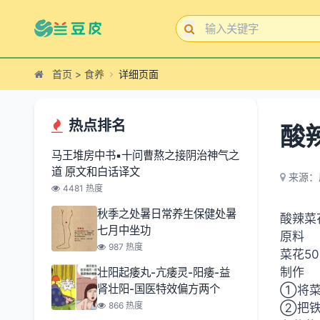
首页
>
食养
详细页面
热点排名
酸
马王堆房中书▪十问曹熬之接阴治神气之
道 原文和白话译文
来源：
4481 热度
秋季之处暑日常养生保健处暑
酸辣菜
七月中坐功
原料
987 热度
菜花5
制作
壮阳起痿丸-亢痿灵-阳痿-益
肾壮阳-国医特效偏方两个
①将菜
866 热度
②把铁