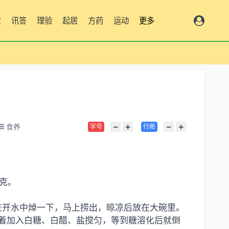
女
讯答
理验
起居
方药
运动
更多
−
+
−
+
食养
字号
行距
 克。
在开水中焯一下，马上捞出，晾凉后放在大碗里。
着加入白糖、白醋、盐搅匀，等到糖溶化后就倒