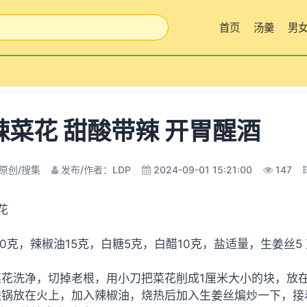
首页
汤羹
男
辣菜花 甜酸带辣 开胃醒酒
原创/搜集
发布/作者：LDP
2024-09-01 15:21:00
147
花
00克，辣椒油15克，白糖5克，白醋10克，盐适量，生姜丝5
花洗净，切掉老根，用小刀把菜花削成1厘米大小的块，放
锅放在火上，加入辣椒油，烧热后加入生姜丝煸炒一下，接