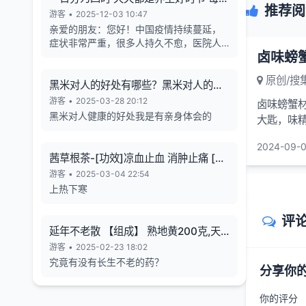
推荐阅
天的养生也有4个最关键的时段
游客
•
2025-12-03 10:47
亲爱的朋友：您好！中国疫情持续蔓延，
症状非常严重，很多人持久不愈，医院人
卤味螃蟹
满为患，各年龄段随地倒猝死的现象暴
增，有些倒地不停的抽搐。目前还各种天
原创/搜
气异象频发。古今中外的预言也说了这几
黑米对人的好处有哪些？黑米对人的长
年人类有大灾难，如刘伯温在预言中说 "贫
寿有帮助
游客
•
2025-03-28 20:12
卤味螃蟹材
者一万留一千，富者一万留二三”,“贫富若
黑米对人健康的好处我是有亲身体会的
大匙，味精
不回心转，看看死期到眼前”, 预言中也告诉
叶2克)。做
世人如何逃离劫难的方法，真心希望您能
2024-09-0
躲过末劫中的劫难，有个美好的未来，请
茜草根茶-[功效]凉血止血 消肿止痛 [治
您务必打开下方网址认真了解，内有躲避
疗] 小儿流行性腮腺炎-一味妙方
游客
•
2025-03-04 22:54
瘟疫保平安的方法。网址1：
上热下寒
bitly.net/55dd55 网址2：
bitly.net/hhbbhh 网址3：
评
http://tf30d4co.shunme.shop/tfhtruj
延年不老散 【组成】 熟地黄200克,天
冬180克 五味子60 克
游客
•
2025-02-23 18:02
究竟有没有长生不老的药？
分享你
你的评分