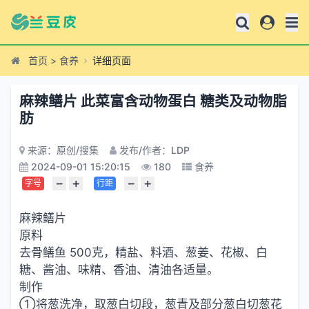
首页
>
食养
详细页面
麻辣鳝片 此菜富含动物蛋白 糖类及动物脂
肪
来源：原创/搜集
发布/作者：LDP
2024-09-01 15:20:15
180
食养
−
+
−
+
字号
行距
麻辣鳝片
原料
去骨鳝鱼 500克，精盐、料酒、葱姜、花椒、白
糖、酱油、味精、香油、清油各适量。
制作
①将葱洗净，取葱白切段，葱青及部分葱白切葱花