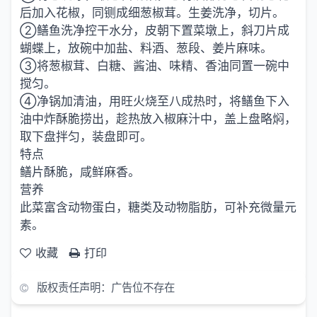
后加入花椒，同铡成细葱椒茸。生姜洗净，切片。
②鳝鱼洗净控干水分，皮朝下置菜墩上，斜刀片成
蝴蝶上，放碗中加盐、料酒、葱段、姜片麻味。
③将葱椒茸、白糖、酱油、味精、香油同置一碗中
搅匀。
④净锅加清油，用旺火烧至八成热时，将鳝鱼下入
油中炸酥脆捞出，趁热放入椒麻汁中，盖上盘略焖，
取下盘拌匀，装盘即可。
特点
鳝片酥脆，咸鲜麻香。
营养
此菜富含动物蛋白，糖类及动物脂肪，可补充微量元
素。
收藏
打印
版权责任声明：广告位不存在