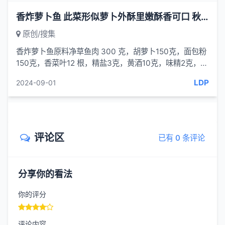
香炸萝卜鱼 此菜形似萝卜外酥里嫩酥香可口 秋季家常菜
原创/搜集
香炸萝卜鱼原料净草鱼肉 300 克，胡萝卜150克，面包粉
150克，香菜叶12 根，精盐3克，黄酒10克，味精2克，葱
姜汁 20克，胡椒粉1克，精制植
LDP
2024-09-01
评论区
已有 0 条评论
分享你的看法
你的评分
评论内容