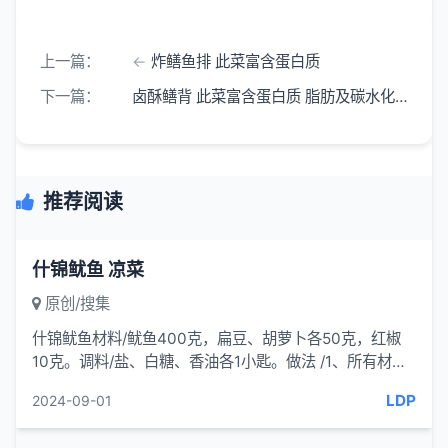
上一篇：
炸鳝鱼排 此菜富含蛋白质
下一篇：
卤酥鳝背 此菜富含蛋白质 脂肪及碳水化合物
推荐阅读
什锦鱿鱼 凉菜
原创/搜集
什锦鱿鱼材料/鱿鱼400克，扁豆、胡萝卜各50克，红椒
10克。调料/盐、白糖、香油各1小匙。做法 /1、所有材料
分别洗净。鱿鱼去外皮，切花后切段;
LDP
2024-09-01