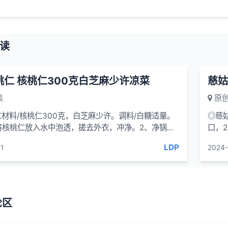
读
桃仁 核桃仁300克白芝麻少许凉菜
慈姑
集
原创
材料/核桃仁300克，白芝麻少许。调料/白糖适量。
◎慈
、将核桃仁放入水中泡透，搓去外衣，冲净。2、净锅倒
口，
入核桃仁...
蛇咬
LDP
1
2024-
论区