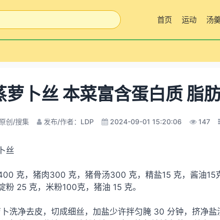
首页
运动
汤
蒸萝卜丝 本菜富含蛋白质 脂
原创/搜集
发布/作者：LDP
2024-09-01 15:20:06
147
卜丝
00 克，猪肉300 克，猪骨汤300 克，精盐15 克，酱油15
粉 25 克，米粉100克，猪油 15 克。
卜洗净去皮，切成细丝，加盐少许拌匀腌 30 分钟，挤净