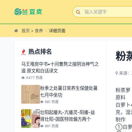
首页
>
食养
详细页面
热点排名
粉
马王堆房中书▪十问曹熬之接阴治神气之
道 原文和白话译文
来源：
4477 热度
秋季之处暑日常养生保健处暑
粉蒸萝
七月中坐功
原料
981 热度
白萝卜4
克，湿淀
壮阳起痿丸-亢痿灵-阳痿-益
肾壮阳-国医特效偏方两个
制作
861 热度
①白萝