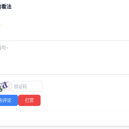
的看法
布评论
打赏