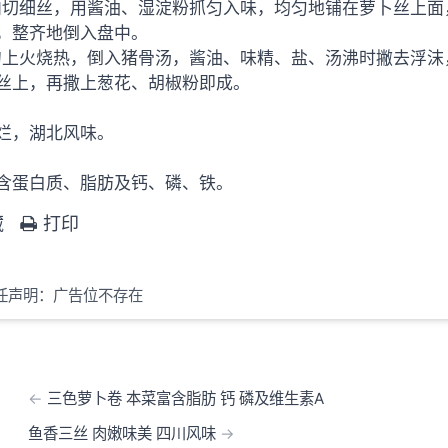
切细丝，用酱油、湿淀粉抓匀入味，均匀地铺在萝卜丝上面，
，整齐地倒入盘中。
上火烧热，倒入猪骨汤，酱油、味精、盐、汤沸时撇去浮沫
丝上，再撒上葱花、胡椒粉即成。
烂，湖北风味。
含蛋白质、脂肪及钙、磷、铁。
藏
打印
任声明：广告位不存在
三色萝卜卷 本菜富含脂肪 钙 磷及维生素A
鱼香三丝 肉嫩味美 四川风味