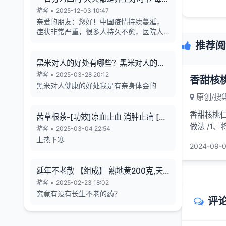
天的养生也有4个最关键的时段
游客
•
2025-12-03 10:47
亲爱的朋友：您好！中国疫情持续蔓延，
症状非常严重，很多人持久不愈，医院人
满为患，各年龄段随地倒猝死的现象暴
推荐阅
增，有些倒地不停的抽搐。目前还各种天
气异象频发。古今中外的预言也说了这几
黑米对人的好处有哪些？黑米对人的长
年人类有大灾难，如刘伯温在预言中说 "贫
寿有帮助
游客
•
2025-03-28 20:12
香甜核
者一万留一千，富者一万留二三”,“贫富若
黑米对人健康的好处我是有亲身体会的
不回心转，看看死期到眼前”, 预言中也告诉
原创/搜
世人如何逃离劫难的方法，真心希望您能
躲过末劫中的劫难，有个美好的未来，请
香甜核桃仁
茜草根茶-[功效]凉血止血 消肿止痛 [治
您务必打开下方网址认真了解，内有躲避
做法 /1
疗] 小儿流行性腮腺炎-一味妙方
游客
•
2025-03-04 22:54
瘟疫保平安的方法。网址1：
油烧热，下
上热下寒
bitly.net/55dd55 网址2：
2024-09-0
bitly.net/hhbbhh 网址3：
http://tf30d4co.shunme.shop/tfhtruj
延年不老散 【组成】 熟地黄200克,天
冬180克 五味子60 克
游客
•
2025-02-23 18:02
究竟有没有长生不老的药？
评