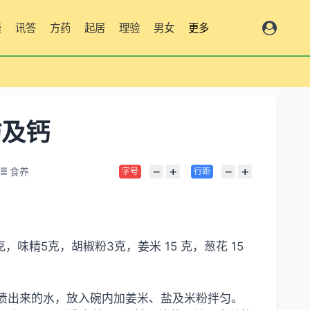
羹
讯答
方药
起居
理验
男女
更多
肪及钙
−
+
−
+
食养
字号
行距
克，味精5克，胡椒粉3克，姜米 15 克，葱花 15
盐渍出来的水，放入碗内加姜米、盐及米粉拌匀。