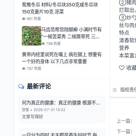
②猪肉
鸳鸯冬瓜 材料/冬瓜块350克咸冬瓜块
烂取出
150克姜片10克 凉菜
③炒勺
861 热度
丝与肉
马齿苋帮您除脚癣 小满时节有
特点
“一候苦菜秀 二候靡草死 三候
清香软
麦秋至
798 热度
营养
黄帝内经里说死在嘴上 病在腿上 想要有
本菜富
一个好的身体 以下几点非常重要
收
787 热度
最新评论
版权责
何为真正的健康：真正的健康 根源不在
向外寻觅
游客
•
2026-07-31 15:32
文章写得好
上一篇：
下一篇：
一日分为四时 天天都是养生好时节 每一