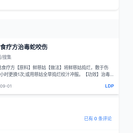
食疗方治毒蛇咬伤
/搜集
姑食疗方【原料】鲜慈姑【做法】将鲜慈姑捣烂，敷于伤
2小时更换1次;或用慈姑全草捣烂绞汁冲服。【功效】治毒
伤。
LDP
09-01
已有 0 条评论