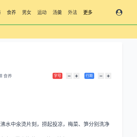
药
食养
男女
运动
汤羹
外法
更多
−
+
−
+
食养
字号
行距
入沸水中氽烫片刻，捞起投凉，梅菜、笋分别洗净