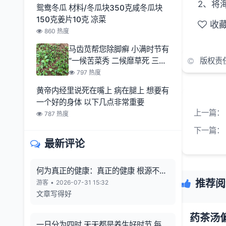
2、将
鸳鸯冬瓜 材料/冬瓜块350克咸冬瓜块
150克姜片10克 凉菜
收
860 热度
马齿苋帮您除脚癣 小满时节有
“一候苦菜秀 二候靡草死 三候
版权责
麦秋至
797 热度
黄帝内经里说死在嘴上 病在腿上 想要有
一个好的身体 以下几点非常重要
上一篇：
787 热度
下一篇：
最新评论
何为真正的健康：真正的健康 根源不在
向外寻觅
推荐阅
游客
•
2026-07-31 15:32
文章写得好
药茶汤
一日分为四时 天天都是养生好时节 每一