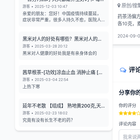
原创/搜
天的养生也有4个最关键的时段
游客
•
2025-12-03 10:47
亲爱的朋友：您好！中国疫情持续蔓延，
药茶汤偏
症状非常严重，很多人持久不愈，医院人
各10克，
满为患，各年龄段随地倒猝死的现象暴
增，有些倒地不停的抽搐。目前还各种天
2024-09-0
气异象频发。古今中外的预言也说了这几
黑米对人的好处有哪些？黑米对人的长
年人类有大灾难，如刘伯温在预言中说 "贫
寿有帮助
游客
•
2025-03-28 20:12
者一万留一千，富者一万留二三”,“贫富若
黑米对人健康的好处我是有亲身体会的
不回心转，看看死期到眼前”, 预言中也告诉
世人如何逃离劫难的方法，真心希望您能
评
躲过末劫中的劫难，有个美好的未来，请
茜草根茶-[功效]凉血止血 消肿止痛 [治
您务必打开下方网址认真了解，内有躲避
疗] 小儿流行性腮腺炎-一味妙方
游客
•
2025-03-04 22:54
瘟疫保平安的方法。网址1：
上热下寒
bitly.net/55dd55 网址2：
分享你
bitly.net/hhbbhh 网址3：
http://tf30d4co.shunme.shop/tfhtruj
你的评分
延年不老散 【组成】 熟地黄200克,天
冬180克 五味子60 克
游客
•
2025-02-23 18:02
究竟有没有长生不老的药？
评论内容