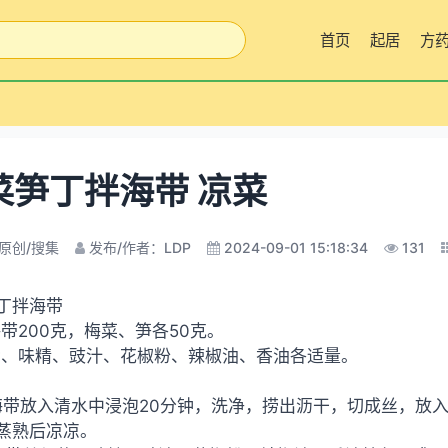
首页
起居
方
菜笋丁拌海带 凉菜
原创/搜集
发布/作者：LDP
2024-09-01 15:18:34
131
丁拌海带
海带200克，梅菜、笋各50克。
盐、味精、豉汁、花椒粉、辣椒油、香油各适量。
海带放入清水中浸泡20分钟，洗净，捞出沥干，切成丝，放
蒸熟后凉凉。