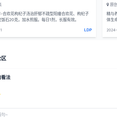
集
原创
方-合欢花枸杞子汤治肝郁不疏型阳痿合欢花、枸杞子
精与
麦饭石20克，加水煎服。每日1剂，长服有效。
体生
被古
LDP
1
2024-
论区
的看法