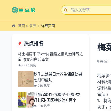
首页
>
食养
详细页面
热点排名
梅
马王堆房中书▪十问曹熬之接阴治神气之
道 原文和白话译文
来源：
4476 热度
秋季之处暑日常养生保健处暑
梅菜笋
七月中坐功
材料/
980 热度
调料/
做法 /
壮阳起痿丸-亢痿灵-阳痿-益
肾壮阳-国医特效偏方两个
1、将
860 热度
切丁，