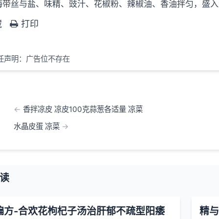
海带丝与盐、味精、豉汁、花椒粉、辣椒油、香油拌匀，盛
藏
打印
任声明：广告位不存在
香拌凉皮 凉皮100克蒜葱各适量 凉菜
水晶皮蛋 凉菜
读
偏方-合欢花枸杞子汤治肝郁不疏型阳痿
精与