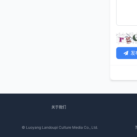
发
关于我们
© Luoyang Landoupi Culture Media Co., Ltd.