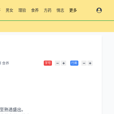
答
男女
理验
食养
方药
情志
更多
−
+
−
+
食养
字号
行距
炒至熟透盛出。