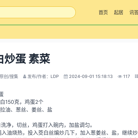
首页
起居
讯
白炒蛋 素菜
原创/搜集
发布/作者：LDP
2024-09-01 15:18:13
117
蛋
茭白150克，鸡蛋2个
色拉油、葱丝、姜丝、盐
白洗净，切丝，鸡蛋打入碗内，加盐调匀。
锅入油烧热，投入茭白丝煸炒几下，加入葱姜丝、盐，继续