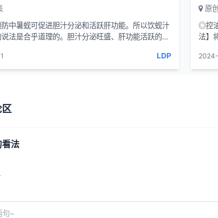
集
原创
预防中暑蚬可促进胆汁分泌和活跃肝功能。所以饮蚬汁
◎控
的说法是合乎道理的。胆汁分泌旺盛、肝功能活跃的话,
法】
毒作用也正常，疲劳的消除也就快了。在中国...
面上约
LDP
1
2024-
论区
的看法