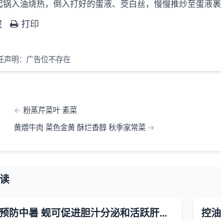
起锅入油烧热，倒入打好的蛋液、茭白丝，慢慢推炒至蛋液
藏
打印
任声明：广告位不存在
粉蒸芹菜叶 素菜
黄煨牛肉 菜色金黄 酥烂香醇 秋季家常菜
读
蚬 强肝 预防中暑 蚬可促进胆汁分泌和活跃肝功能