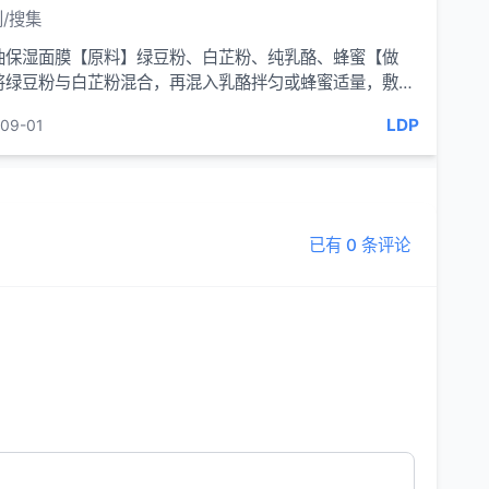
/搜集
油保湿面膜【原料】绿豆粉、白芷粉、纯乳酪、蜂蜜【做
将绿豆粉与白芷粉混合，再混入乳酪拌匀或蜂蜜适量，敷于
15 分钟后清水...
LDP
09-01
已有 0 条评论