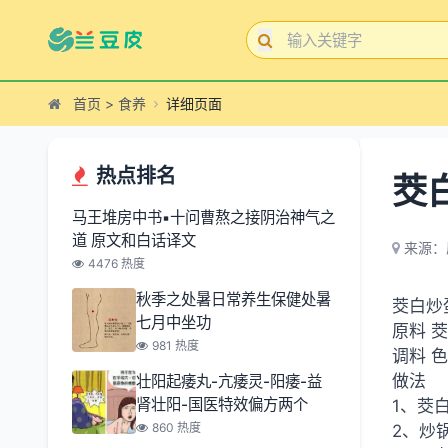
首页
>
食养
详细页面
热点排名
茭
马王堆房中书▪十问曹熬之接阴治神气之
道 原文和白话译文
来源：
4476 热度
秋季之处暑日常养生保健处暑
茭白炒
七月中坐功
原料 
981 热度
调料 
做法
壮阳起痿丸-亢痿灵-阳痿-益
肾壮阳-国医特效偏方两个
1、茭
860 热度
2、炒