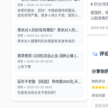
原创/搜
天的养生也有4个最关键的时段
游客
•
2025-12-03 10:47
亲爱的朋友：您好！中国疫情持续蔓延，
蚬强肝，
症状非常严重，很多人持久不愈，医院人
以助退黄
满为患，各年龄段随地倒猝死的现象暴
身体内的解
增，有些倒地不停的抽搐。目前还各种天
2024-09-0
气异象频发。古今中外的预言也说了这几
黑米对人的好处有哪些？黑米对人的长
年人类有大灾难，如刘伯温在预言中说 "贫
寿有帮助
游客
•
2025-03-28 20:12
者一万留一千，富者一万留二三”,“贫富若
黑米对人健康的好处我是有亲身体会的
不回心转，看看死期到眼前”, 预言中也告诉
世人如何逃离劫难的方法，真心希望您能
评
躲过末劫中的劫难，有个美好的未来，请
茜草根茶-[功效]凉血止血 消肿止痛 [治
您务必打开下方网址认真了解，内有躲避
疗] 小儿流行性腮腺炎-一味妙方
游客
•
2025-03-04 22:54
瘟疫保平安的方法。网址1：
上热下寒
bitly.net/55dd55 网址2：
分享你
bitly.net/hhbbhh 网址3：
http://tf30d4co.shunme.shop/tfhtruj
你的评分
延年不老散 【组成】 熟地黄200克,天
冬180克 五味子60 克
游客
•
2025-02-23 18:02
究竟有没有长生不老的药？
评论内容