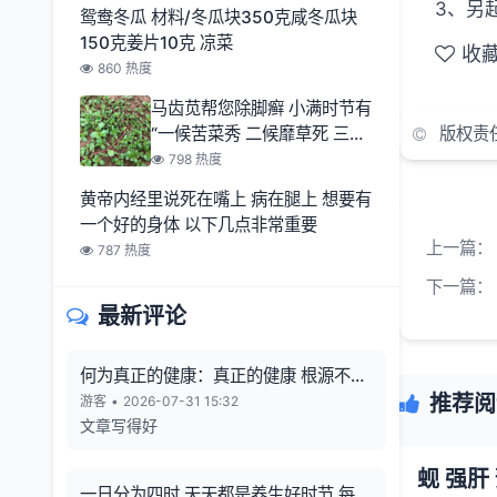
3、另
鸳鸯冬瓜 材料/冬瓜块350克咸冬瓜块
150克姜片10克 凉菜
收
860 热度
马齿苋帮您除脚癣 小满时节有
“一候苦菜秀 二候靡草死 三候
版权责
麦秋至
798 热度
黄帝内经里说死在嘴上 病在腿上 想要有
一个好的身体 以下几点非常重要
上一篇：
787 热度
下一篇：
最新评论
何为真正的健康：真正的健康 根源不在
向外寻觅
推荐阅
游客
•
2026-07-31 15:32
文章写得好
一日分为四时 天天都是养生好时节 每一