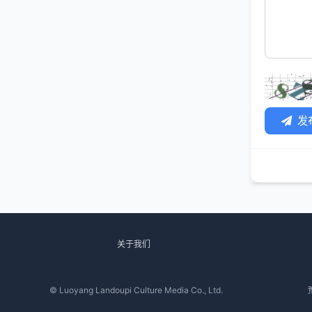
发
关于我们
© Luoyang Landoupi Culture Media Co., Ltd.