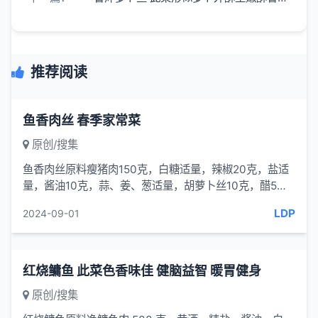
推荐阅读
鱼香肉丝 春季家常菜
原创/搜集
鱼香肉丝原料瘦猪肉150克，白糖适量，辣椒20克，盐适
量，酱油10克，蒜、姜、葱适量，胡萝卜丝10克，醋5
克，植物油30克，淀粉3克。制作①将...
LDP
2024-09-01
红烧鳙鱼 此菜色香味佳 健脑益智 暖胃健身
原创/搜集