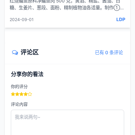
红烧鳙鱼原料净鳙鱼肉 500 克，黄酒、精盐、酱油、白
糖、生姜片、葱段、面粉、精制植物油各适量。制作①先
将鳙鱼肉洗净切成块，蘸上面粉...
LDP
2024-09-01
评论区
已有 0 条评论
分享你的看法
你的评分
评论内容