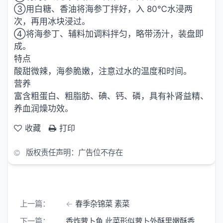
③用白糖、香油将海参丁拌好，入 80℃水浸两
次，再用冰块浸过。
④将海参丁、辅料加调料拌匀，略带汤汁，装盘即
成。
特点
酸甜微辣，海参脆嫩，注意过水的温度和时间。
营养
富含粗蛋白、粗脂肪、碘、钙、磷，具有补肾益精、
养血润燥功效。
收藏
打印
版权责任声明：广告位不存在
上一篇：
春季杂锦菜 素菜
下一篇：
香炸萝卜鱼 此菜形似萝卜外酥里嫩酥香可口 秋季家常菜