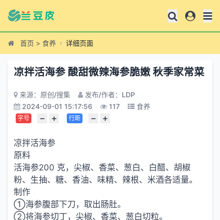
首页
>
食养
详细页面
凉拌活海参 酸甜微辣海参脆嫩 秋季家常菜
来源：原创/搜集
发布/作者：LDP
2024-09-01 15:17:56
117
食养
−
+
−
+
字号
行距
凉拌活海参
原料
活海参200 克，尖椒、香菜、葱白、白醋、胡椒
粉、生抽、糖、香油、味精、辣根、米酒各适量。
制作
①海参腹部下刀，取出肠肚。
②将海参切丁，尖椒、香菜、葱白切粒。