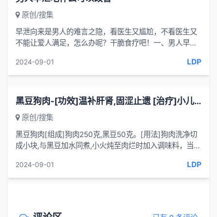
原创/搜集
早泄向来是男人的难言之隐，看医生又尴尬，不看医生又
不能让爱人满足，怎么办呢？干脆食疗吧！一、男人早泄
不能吃什么？1. 冷饮这是因为这...
LDP
2024-09-01
黑豆狗肉-[功效]温补肝肾,固涩止遗 [治疗]小儿遗尿-一味妙方
原创/搜集
黑豆狗肉[组成]狗肉250克,黑豆50克。[用法]狗肉洗净切
成小块,与黑豆加水同煮,小火炖至肉烂时加入调味料，当菜
食用,食完为止,隔日1次,连用5~7次。[功效]温补肝肾,固涩
LDP
2024-09-01
止遗。[治...