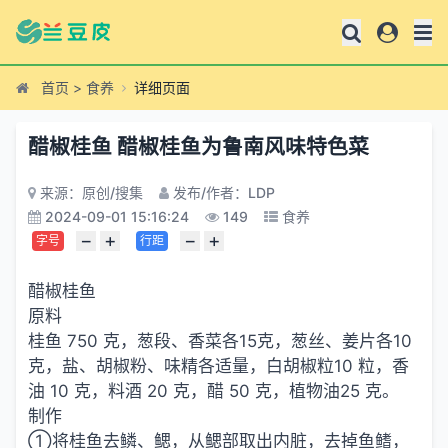
首页
>
食养
详细页面
醋椒桂鱼 醋椒桂鱼为鲁南风味特色菜
来源：原创/搜集
发布/作者：LDP
2024-09-01 15:16:24
149
食养
−
+
−
+
字号
行距
醋椒桂鱼
原料
桂鱼 750 克，葱段、香菜各15克，葱丝、姜片各10
克，盐、胡椒粉、味精各适量，白胡椒粒10 粒，香
油 10 克，料酒 20 克，醋 50 克，植物油25 克。
制作
①将桂鱼去鳞、鳃，从鳃部取出内脏，去掉鱼鳍，