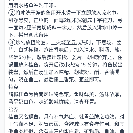
用清水将鱼冲洗干净。
②将冲洗干净的鱼用开水烫一下立即放入凉水中，
刮净黑皮，在鱼的一面每2厘米宽剞成十字花刀，另
一面每2厘米宽切成斜一字刀，然后放入沸水中焯一
下，捞出沥水备用。
③炒勺放植物油，上火烧至五成热时，下葱段、姜
片、白胡椒粒，炸出香味后，加入清水、料酒、盐，
烧沸5分钟，然后捞出葱段、姜片、胡椒粒弃之，在
锅里放入桂鱼，烧开后改小火炖 15 分钟，将鱼捞出
装盘，然后在汤里加入味精、胡椒粉、醋、香油搅
匀，浇在鱼上，最后撒上香菜、葱丝即可。
特点
醋椒桂鱼为鲁南风味特色菜，鱼味鲜美，汤味浓厚，
汤呈奶白色，味道酸辣鲜咸，清爽开胃。
营养
桂鱼又名鳜鱼，具有补气养血、健胃益脾之功效。对
于气血不足、脾胃虚弱、食欲减退有食疗作用。和其
他鱼类相似，含有丰富的蛋白质、矿物质、鱼油。鱼