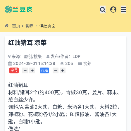
首页
>
食养
详细页面
红油猪耳 凉菜
来源：原创/搜集
发布/作者：LDP
2024-09-01 15:14:39
205
食养
−
+
−
+
字号
行距
红油猪耳
材料/猪耳2个(约400克)，青椒30克，姜片、蒜末、
葱白丝少许。
调料/A.酱油2大匙，白糖、米酒各1大匙，大料2粒，
辣椒粉、花椒粉各1/2小匙；B.辣椒油、酱油各1大
匙，白糖1小匙。
做法/