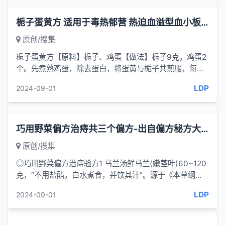
栀子蛋黄方 适用于毒热郁营 热迫血溢型血小板减少
原创/搜集
栀子蛋黄方【原料】栀子、鸡蛋【做法】栀子9克，鸡蛋2
个。先煮熟鸡蛋，除去蛋白，将蛋黄与栀子共煎服，每日1
剂。【功效】栀子有解热毒的功...
LDP
2024-09-01
巧用野菜偏方治痔共三个偏方-出自偏方秘方大全
原创/搜集
◎巧用野菜偏方治痔验方1 马兰汤鲜马兰(嫩茎叶)60~120
克，“不用盐醋，白水煮食，并饮其汁”。源于《本草纲
目》。本方取马兰清热解毒和止血作用，用于痔肿痛、便
LDP
2024-09-01
血。验方2马...