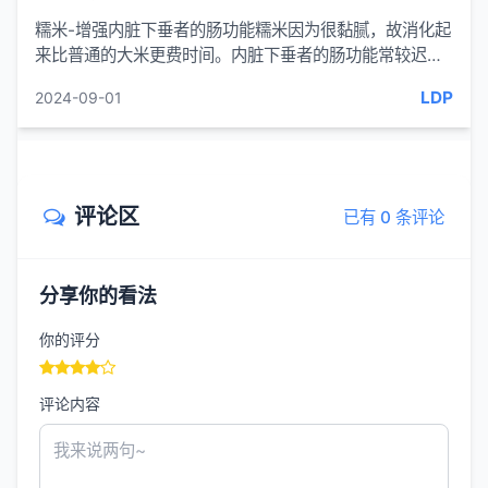
糯米-增强内脏下垂者的肠功能糯米因为很黏腻，故消化起
来比普通的大米更费时间。内脏下垂者的肠功能常较迟
钝，故让难以消化的糯米在小肠中停滞，反而有刺激其功
LDP
2024-09-01
能的效果。有体...
评论区
已有 0 条评论
分享你的看法
你的评分
评论内容