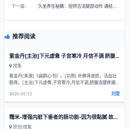
下一篇：
久坐养生秘籍：倪师古法腿部动作 通经络 养身心
推荐阅读
紫金丹[主治]下元虚惫 子宫寒冷 月信不调 脐腹连腰疼痛 面黄肌瘦 泄泻精滑
搜集
紫金丹[来源]《扁鹊心书》。[功用] 补脾肾虚损，活血壮
筋骨。[主治]下元虚惫,子宫寒冷,月信不调,脐腹连腰疼痛,
面黄肌瘦,泄泻精滑。[组成] 代赭石(烧红,醋淬七次)、赤石
刘爱
2025-05-12
脂(制法同)、禹余粮(制法同)各150克。[用...
糯米-增强内脏下垂者的肠功能-因为很黏腻 故消化起来比普通的大米更费时间
原创/搜集