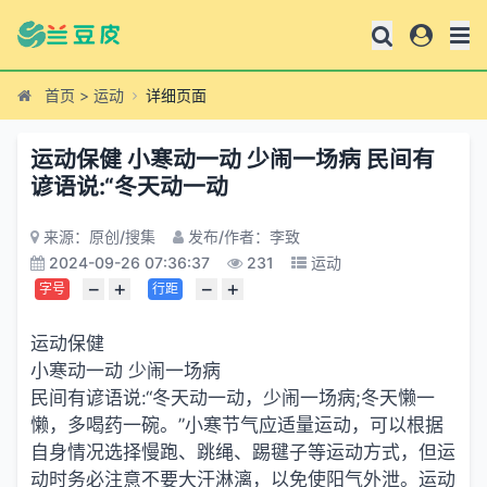
首页
>
运动
详细页面
运动保健 小寒动一动 少闹一场病 民间有
谚语说:“冬天动一动
来源：原创/搜集
发布/作者：李致
2024-09-26 07:36:37
231
运动
−
+
−
+
字号
行距
运动保健
小寒动一动 少闹一场病
民间有谚语说:“冬天动一动，少闹一场病;冬天懒一
懒，多喝药一碗。”小寒节气应适量运动，可以根据
自身情况选择慢跑、跳绳、踢毽子等运动方式，但运
动时务必注意不要大汗淋漓，以免使阳气外泄。运动