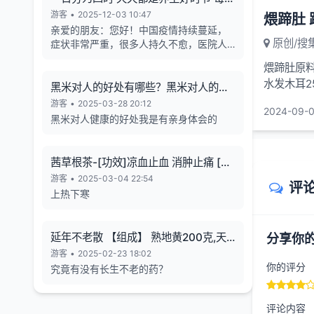
天的养生也有4个最关键的时段
游客
•
2025-12-03 10:47
煨蹄肚 
亲爱的朋友：您好！中国疫情持续蔓延，
原创/搜
症状非常严重，很多人持久不愈，医院人
满为患，各年龄段随地倒猝死的现象暴
煨蹄肚原料
增，有些倒地不停的抽搐。目前还各种天
水发木耳
气异象频发。古今中外的预言也说了这几
黑米对人的好处有哪些？黑米对人的长
将猪蹄肉
年人类有大灾难，如刘伯温在预言中说 "贫
寿有帮助
游客
•
2025-03-28 20:12
2024-09-0
者一万留一千，富者一万留二三”,“贫富若
黑米对人健康的好处我是有亲身体会的
不回心转，看看死期到眼前”, 预言中也告诉
世人如何逃离劫难的方法，真心希望您能
躲过末劫中的劫难，有个美好的未来，请
茜草根茶-[功效]凉血止血 消肿止痛 [治
您务必打开下方网址认真了解，内有躲避
疗] 小儿流行性腮腺炎-一味妙方
游客
•
2025-03-04 22:54
瘟疫保平安的方法。网址1：
评
上热下寒
bitly.net/55dd55 网址2：
bitly.net/hhbbhh 网址3：
http://tf30d4co.shunme.shop/tfhtruj
延年不老散 【组成】 熟地黄200克,天
分享你
冬180克 五味子60 克
游客
•
2025-02-23 18:02
你的评分
究竟有没有长生不老的药？
评论内容