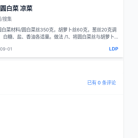
圆白菜 凉菜
/搜集
圆白菜材料/圆白菜丝350克，胡萝卜丝60克，葱丝20克调
醋、白糖、盐、香油各适量。做法 /1、将圆白菜丝与胡萝卜
入器皿中加盐拌匀，
LDP
09-01
已有 0 条评论