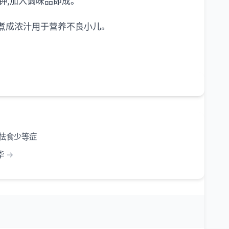
分钟,加入调味品即成。
可煮成浓汁用于营养不良小儿。
气怯食少等症
华