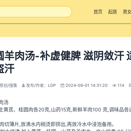
首页
起居
男
圆羊肉汤-补虚健脾 滋阴敛汗 
盗汗
原创/搜集
发布/作者：LDP
2024-09-01 14:31:20
114
肉汤
 生黄芪、桂圆肉各20克,山药15克,新鲜羊肉100 克,调味品
将羊肉切薄片,放沸水内稍烫即捞出,再放冷水中浸泡备用。