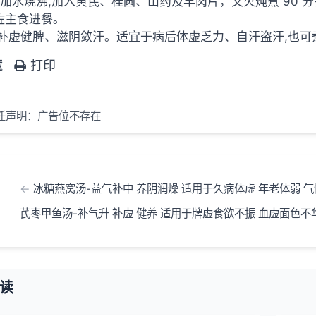
砂锅加水烧沸,加入黄芪、桂圆、山药及羊肉片，文火炖煮 90 
]佐主食进餐。
] 补虚健脾、滋阴敛汗。适宜于病后体虚乏力、自汗盗汗,也
藏
打印
任声明：广告位不存在
冰糖燕窝汤-益气补中 养阴润燥 适用于久病体虚 年老体弱 
芪枣甲鱼汤-补气升 补虚 健养 适用于牌虚食欲不振 血虚面色不
读