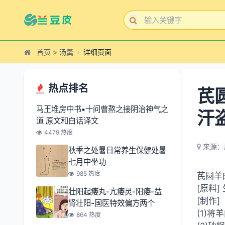
首页
>
汤羹
详细页面
热点排名
芪
马王堆房中书▪十问曹熬之接阴治神气之
汗
道 原文和白话译文
4479 热度
来源：
秋季之处暑日常养生保健处暑
七月中坐功
985 热度
芪圆羊
[原料]
壮阳起痿丸-亢痿灵-阳痿-益
[制作]
肾壮阳-国医特效偏方两个
(1)
864 热度