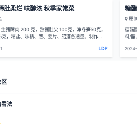
蹄肚柔烂 味醇浓 秋季家常菜
糖醋
集
原创
生猪蹄肉 200 克，熟猪肚尖 100克，净冬笋50克，
糖醋
25克，精盐、味精、葱、姜片、绍酒各适量。制作①
料/
刮皮洗净，放
丝放
LDP
1
2024-
论区
的看法