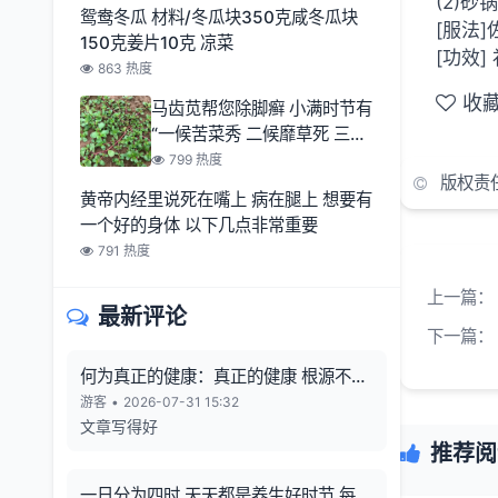
(2)
鸳鸯冬瓜 材料/冬瓜块350克咸冬瓜块
[服法
150克姜片10克 凉菜
[功效
863 热度
收
马齿苋帮您除脚癣 小满时节有
“一候苦菜秀 二候靡草死 三候
麦秋至
799 热度
版权责
黄帝内经里说死在嘴上 病在腿上 想要有
一个好的身体 以下几点非常重要
791 热度
上一篇：
最新评论
下一篇：
何为真正的健康：真正的健康 根源不在
向外寻觅
游客
•
2026-07-31 15:32
文章写得好
推荐阅
一日分为四时 天天都是养生好时节 每一