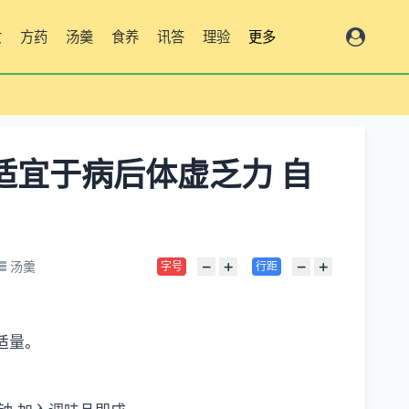
女
方药
汤羹
食养
讯答
理验
更多
适宜于病后体虚乏力 自
−
+
−
+
汤羹
字号
行距
各适量。