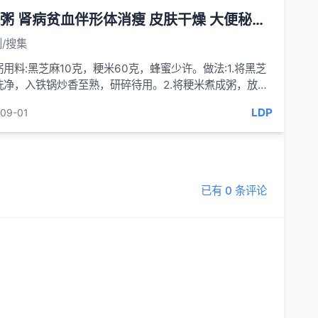
芝麻粥 肾病贫血伴形体消瘦 皮肤干燥 大便秘结等症
/搜集
用料:黑芝麻10克，粳米60克，蜂蜜少许。做法:1.将黑芝
洗净，入铁锅炒香至熟，研碎待用。2.将粳米煮成粥，放入
、蜂蜜搅匀，略煮片刻即成。功效适用于辅助治疗慢...
LDP
09-01
已有 0 条评论