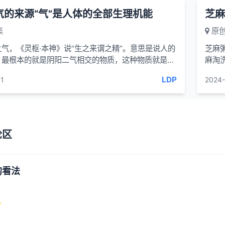
气的来源“气”是人体的全部生理机能
集
原创
气，《灵枢·本神》说“生之来谓之精”。意思是说人的
芝麻粥
，最根本的就是阴阳二气相交的物质，这种物质就是先
麻淘
，这种先
芝麻
LDP
1
2024-
论区
的看法