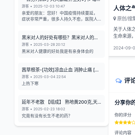
天的养生也有4个最关键的时段
游客
•
2025-12-03 10:47
人体之
亲爱的朋友：您好！中国疫情持续蔓延，
原创/搜
症状非常严重，很多人持久不愈，医院人
满为患，各年龄段随地倒猝死的现象暴
关于人体之
增，有些倒地不停的抽搐。目前还各种天
生命来源
气异象频发。古今中外的预言也说了这几
黑米对人的好处有哪些？黑米对人的长
天的精气
年人类有大灾难，如刘伯温在预言中说 "贫
寿有帮助
游客
•
2025-03-28 20:12
2024-09-0
者一万留一千，富者一万留二三”,“贫富若
黑米对人健康的好处我是有亲身体会的
不回心转，看看死期到眼前”, 预言中也告诉
世人如何逃离劫难的方法，真心希望您能
躲过末劫中的劫难，有个美好的未来，请
茜草根茶-[功效]凉血止血 消肿止痛 [治
您务必打开下方网址认真了解，内有躲避
疗] 小儿流行性腮腺炎-一味妙方
游客
•
2025-03-04 22:54
瘟疫保平安的方法。网址1：
评
上热下寒
bitly.net/55dd55 网址2：
bitly.net/hhbbhh 网址3：
http://tf30d4co.shunme.shop/tfhtruj
延年不老散 【组成】 熟地黄200克,天
分享你
冬180克 五味子60 克
游客
•
2025-02-23 18:02
你的评分
究竟有没有长生不老的药？
评论内容