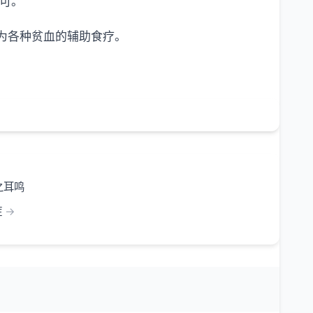
即可。
作为各种贫血的辅助食疗。
之耳鸣
症