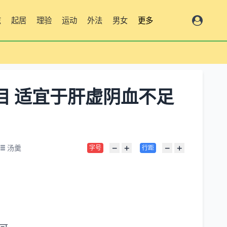
志
起居
理验
运动
外法
男女
更多
明目 适宜于肝虚阴血不足
−
+
−
+
汤羹
字号
行距