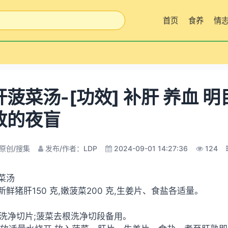
首页
食养
情
肝菠菜汤-[功效] 补肝 养血 
致的夜盲
原创/搜集
发布/作者：LDP
2024-09-01 14:27:36
124
菜汤
 新鲜猪肝150 克,嫩菠菜200 克,生姜片、食盐各适量。
猪肝洗净切片;菠菜去根洗净切段备用。