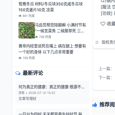
(2)
鸳鸯冬瓜 材料/冬瓜块350克咸冬瓜块
[服法
150克姜片10克 凉菜
[功效
861 热度
收
马齿苋帮您除脚癣 小满时节有
“一候苦菜秀 二候靡草死 三候
麦秋至
798 热度
版权责
黄帝内经里说死在嘴上 病在腿上 想要有
一个好的身体 以下几点非常重要
789 热度
上一篇：
最新评论
下一篇：
何为真正的健康：真正的健康 根源不在
向外寻觅
游客
•
2026-07-31 15:32
文章写得好
推荐阅
一日分为四时 天天都是养生好时节 每一