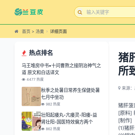
首页
>
汤羹
详细页面
热点排名
猪
马王堆房中书▪十问曹熬之接阴治神气之
所
道 原文和白话译文
4477 热度
来源：
秋季之处暑日常养生保健处暑
七月中坐功
982 热度
猪肝菠
[原料]
壮阳起痿丸-亢痿灵-阳痿-益
[制作]
肾壮阳-国医特效偏方两个
(1)
862 热度