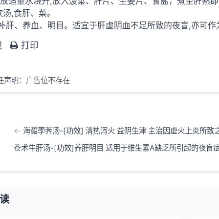
锅内放适量水烧开,放入菠菜、肝片、生姜片、食盐，煮至肝熟
 饮汤,食肝、菜。
] 补肝、养血、明目。适宜于肝虚阴血不足所致的夜盲,亦可
藏
打印
任声明：广告位不存在
海蜇荸荠汤-[功效] 清热泻火 益阴生津 主治因虚火上炎所致
苍术牛肝汤-[功效]养肝明目 适用于维生素A缺乏所引起的夜盲
读