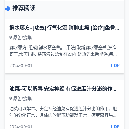
推荐阅读
鲜水蓼方-[功效]行气化湿 消肿止痛 [治疗]坐骨臀肌滑囊炎(坐骨滑膜囊肿)-一味药方
原创/搜集
鲜水蓼方[组成]鲜水蓼全草。[用法]取新鲜水蓼全草,洗净
晾干,水煎出味,将药液过滤倒在盆内,趁热先熏后坐浴,每天
3次,每次约30分钟。第2、3次使用时,须将药液重新加温
LDP
2024-09-01
至沸腾后再...
油菜-可以解毒 安定神经 有促进胆汁分泌的作用 胆汁的分泌正常
原创/搜集
油菜可以解毒、安定神经油菜有促进胆汁分泌的作用。胆
汁的分泌正常，则体内的解毒功能就正常，疲劳感容易消
除，身体的感觉也会变好。另外，还能安定神经，所以神
LDP
2024-09-01
经过敏的人、...