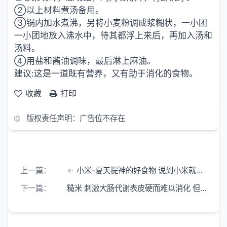
②以上材料煮汤备用。
③锅内加水煮沸，另将小麦粉调成浆糊状，一小团
一小团地放入沸水中，待其都浮上来后，再加入汤和
汤料。
④用盐和酱油调味，最后淋上麻油。
建议:这是一道既有营养，又有助于消化的食物。
收藏
打印
版权责任声明：广告位不存在
上一篇：
小米-夏天提神的好食物 说到小米就会想到小鸟身体那么小的小鸟吃了小米
下一篇：
糙米 刺激大肠代谢表皮硬而难以消化 但其硬皮可以刺激弛缓了的肠壁神经