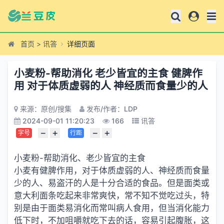
首页
>
讯答
详细页面
小麦粉-帮助消化 老少皆宜的主食 健脾作
用 对于体质虚弱的人 神经质而食量少的人
来源：原创/搜集
发布/作者：LDP
2024-09-01 11:20:23
166
讯答
−
+
−
+
字号
行距
小麦粉-帮助消化、老少皆宜的主食
小麦有健脾作用，对于体质虚弱的人、神经质而食量
少的人、易盗汗的人是十分合适的食品。但是面类或
意大利面条吃起来非常爽快，常不知不觉吃过头，特
别是由于面类易消化而常叫病人食用，但当消化能力
低下时，不加咀嚼就吃下去的话，容易引起腹胀，这