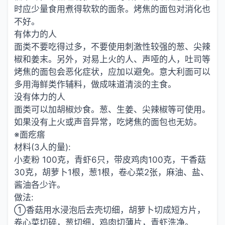
时应少量食用煮得软软的面条。烤焦的面包对消化也
不好。
有体力的人
面类不要吃得过多，不要使用刺激性较强的葱、尖辣
椒和姜末。另外，对易上火的人、声哑的人，吐司等
烤焦的面包会恶化症状，应加以避免。意大利面可以
多用海鲜类作辅料，做成味道清淡的主食。
没有体力的人
面类可以加胡椒炒食。葱、生姜、尖辣椒等可使用。
如果没有上火或声音异常，吃烤焦的面包也无妨。
※面疙瘩
材料(3人的量):
小麦粉 100克，青虾6只，带皮鸡肉100克，干香菇
30克，胡萝卜1根，葱1根，卷心菜2张，麻油、盐、
酱油各少许。
做法:
①香菇用水浸泡后去壳切细，胡萝卜切成短方片，
卷心菜切碎，葱切细，鸡肉切薄片，青虾洗净。