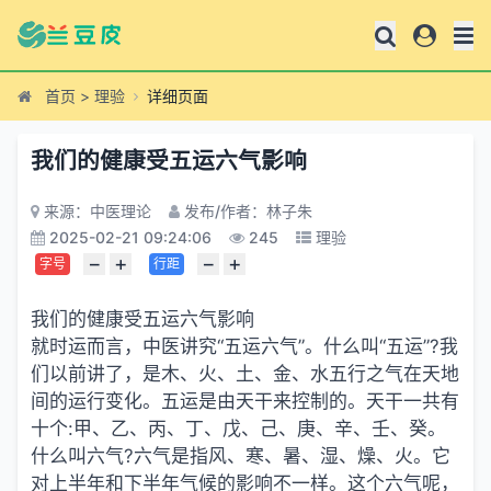
首页
>
理验
详细页面
我们的健康受五运六气影响
来源：中医理论
发布/作者：林子朱
2025-02-21 09:24:06
245
理验
−
+
−
+
字号
行距
我们的健康受五运六气影响
就时运而言，中医讲究“五运六气”。什么叫“五运”?我
们以前讲了，是木、火、土、金、水五行之气在天地
间的运行变化。五运是由天干来控制的。天干一共有
十个:甲、乙、丙、丁、戊、己、庚、辛、壬、癸。
什么叫六气?六气是指风、寒、暑、湿、燥、火。它
对上半年和下半年气候的影响不一样。这个六气呢，