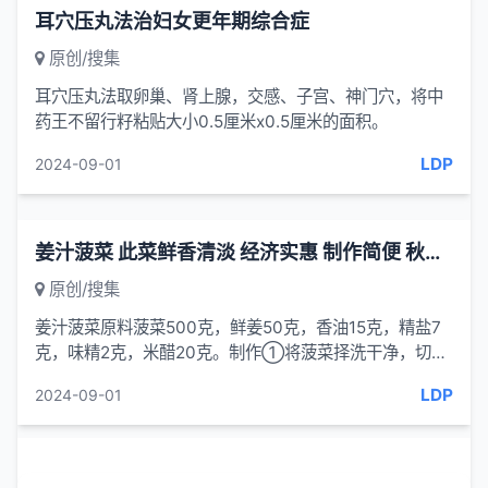
耳穴压丸法治妇女更年期综合症
原创/搜集
耳穴压丸法取卵巢、肾上腺，交感、子宫、神门穴，将中
药王不留行籽粘贴大小0.5厘米x0.5厘米的面积。
LDP
2024-09-01
姜汁菠菜 此菜鲜香清淡 经济实惠 制作简便 秋季家常菜
原创/搜集
姜汁菠菜原料菠菜500克，鲜姜50克，香油15克，精盐7
克，味精2克，米醋20克。制作①将菠菜择洗干净，切成
3厘米长的段，放开水锅内稍烫，捞入凉
LDP
2024-09-01