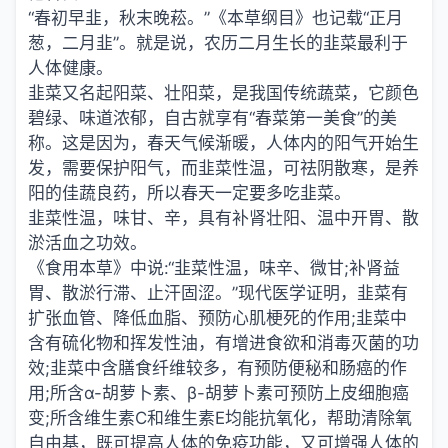
“春初早韭，秋末晚菘。”《本草纲目》也记载“正月
葱，二月韭”。就是说，农历二月生长的韭菜最利于
人体健康。
韭菜又名起阳菜、壮阳菜，是我国传统蔬菜，它颜色
碧绿、味道浓郁，自古就享有“春菜第一美食”的美
称。这是因为，春天气候渐暖，人体内的阳气开始生
发，需要保护阳气，而韭菜性温，可祛阴散寒，是养
阳的佳蔬良药，所以春天一定要多吃韭菜。
韭菜性温，味甘、辛，具有补肾壮阳、温中开胃、散
淤活血之功效。
《食用本草》中说:“韭菜性温，味辛、微甘;补肾益
胃、散淤行滞、止汗固涩。”现代医学证明，韭菜有
扩张血管、降低血脂、预防心肌梗死的作用;韭菜中
含有硫化物和挥发性油，有增进食欲和消毒灭菌的功
效;韭菜中含膳食纤维较多，有预防便秘和肠癌的作
用;所含α-胡萝卜素、β-胡萝卜素可预防上皮细胞癌
变;所含维生素C和维生素E均能抗氧化，帮助清除氧
自由基，既可提高人体的免疫功能，又可增强人体的