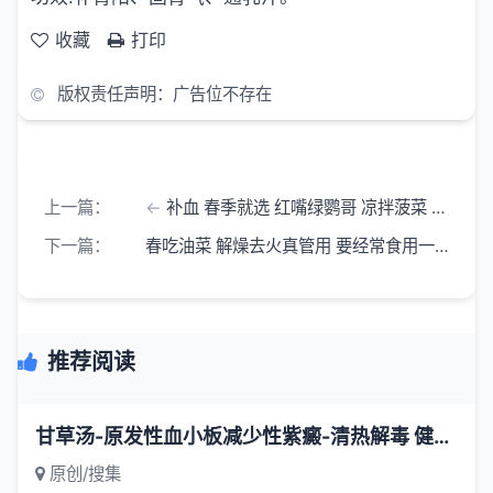
收藏
打印
版权责任声明：广告位不存在
上一篇：
补血 春季就选 红嘴绿鹦哥 凉拌菠菜 菠菜拌藕片 菠菜猪血汤
下一篇：
春吃油菜 解燥去火真管用 要经常食用一些富含维生素的蔬菜
推荐阅读
甘草汤-原发性血小板减少性紫癜-清热解毒 健脾益气-一味妙方
原创/搜集