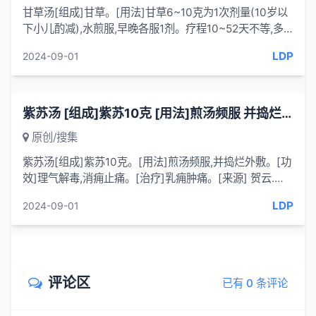
甘草汤[组成]甘草。[用法]甘草6~10克为1次剂量(10岁以
下小儿酌减),水煎服,早晚各服1剂。疗程10~52天不等,多
数为15~20天。停药后复发者,可继续服药。[功效]清热解
LDP
2024-09-01
毒，健脾益气...
紫苏汤 [组成]紫苏10克 [用法]煎汤频服 并捣烂外敷-一味妙方
原创/搜集
紫苏汤[组成]紫苏10克。[用法]煎汤频服,并捣烂外敷。[功
效]理气解毒,消痈止痛。[治疗]乳痈肿痛。[来源] 贺云.中
草药与单方.广西中医药,1995(5)[按语] 紫苏为唇形科植物
LDP
2024-09-01
紫苏...
评论区
已有 0 条评论