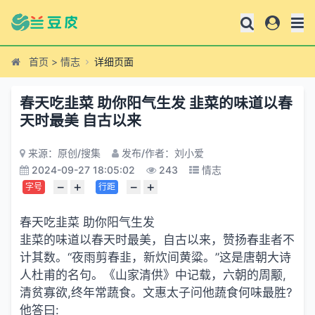
首页
>
情志
详细页面
春天吃韭菜 助你阳气生发 韭菜的味道以春
天时最美 自古以来
来源：原创/搜集
发布/作者：刘小爱
2024-09-27 18:05:02
243
情志
−
+
−
+
字号
行距
春天吃韭菜 助你阳气生发
韭菜的味道以春天时最美，自古以来，赞扬春韭者不
计其数。“夜雨剪春韭，新炊间黄粱。”这是唐朝大诗
人杜甫的名句。《山家清供》中记载，六朝的周颙,
清贫寡欲,终年常蔬食。文惠太子问他蔬食何味最胜?
他答曰: