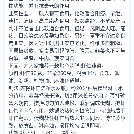
性功能，并有抗衰老的作用。
韭菜性温，一般人都可食用，比较适合阳痿、早泄、
遗精、遗尿、高血脂者食用。妇女痛经、不孕及产后
乳汁不通者也比较适合食用。但是，凡阴虚火旺、疮
疡、目疾等患者及孕妇忌食。另外，夏季不宜过多食
用韭菜，因为这个时期韭菜已老化，纤维多而粗糙，
不易被吸收，多食易引起腹胀、腹泻。韭菜也不可与
白酒、蜂蜜、牛肉、菠菜同食。
下面，为大家推荐一款贴心药膳:虾仁韭菜。
原料:虾仁30克，韭菜250克，鸡蛋1个，食盐、酱
油、淀粉、植物油、麻油各适量。
制法:先将虾仁洗净水发胀，约20分钟后捞出淋干水
分待用。韭菜择洗干净，切3厘米长段备用;鸡蛋打破
盛入碗内，搅拌均匀加入淀粉、麻油调成蛋糊，把虾
仁倒入拌匀待用。炒锅烧热倒入植物油，待油热后下
虾仁翻炒，蛋糊凝住虾仁后放入韭菜同炒，待韭菜炒
熟，放食盐、淋麻油，搅拌均匀起锅即可。
功效:补肾阳、固肾气、通乳汁。