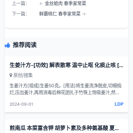
上一篇：
金丝蛤肉 春季家常菜
下一篇：
鲜蘑桃仁 春季家常菜
推荐阅读
生姜汁方-[功效] 解表散寒 温中止呕 化痰止咳 [治疗]呃道-一味妙方
原创/搜集
生姜汁方[组成]生姜50克。[用法]将生姜洗净脱皮,切细捣
烂,压出姜汁,再用消毒后棉花团扎于竹筷上饱吸姜汁,然后
令患者取半仰卧位,张开口腔。术者左手用压舌板压住其舌
LDP
2024-09-01
体;暴露其...
煎南瓜 本菜富含钾 胡萝卜素及多种氨基酸 夏季家常菜