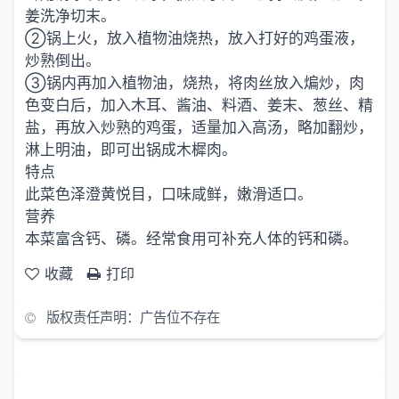
姜洗净切末。
②锅上火，放入植物油烧热，放入打好的鸡蛋液，
炒熟倒出。
③锅内再加入植物油，烧热，将肉丝放入煸炒，肉
色变白后，加入木耳、酱油、料酒、姜末、葱丝、精
盐，再放入炒熟的鸡蛋，适量加入高汤，略加翻炒，
淋上明油，即可出锅成木樨肉。
特点
此菜色泽澄黄悦目，口味咸鲜，嫩滑适口。
营养
本菜富含钙、磷。经常食用可补充人体的钙和磷。
收藏
打印
版权责任声明：广告位不存在