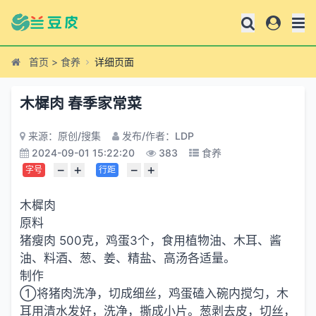
首页
>
食养
详细页面
木樨肉 春季家常菜
来源：原创/搜集
发布/作者：LDP
2024-09-01 15:22:20
383
食养
−
+
−
+
字号
行距
木樨肉
原料
猪瘦肉 500克，鸡蛋3个，食用植物油、木耳、酱
油、料酒、葱、姜、精盐、高汤各适量。
制作
①将猪肉洗净，切成细丝，鸡蛋磕入碗内搅匀，木
耳用清水发好，洗净，撕成小片。葱剥去皮，切丝，