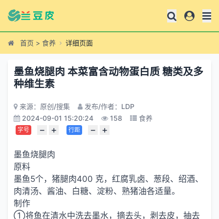
首页
>
食养
详细页面
墨鱼烧腿肉 本菜富含动物蛋白质 糖类及多
种维生素
来源：原创/搜集
发布/作者：LDP
2024-09-01 15:20:24
158
食养
−
+
−
+
字号
行距
墨鱼烧腿肉
原料
墨鱼5个，猪腿肉400 克，红腐乳卤、葱段、绍酒、
肉清汤、酱油、白糖、淀粉、熟猪油各适量。
制作
①将鱼在清水中洗去墨水，摘去头，剥去皮，抽去