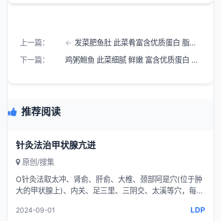
上一篇：
发菜肥鱼肚 此菜肴富含优质蛋白 脂肪 糖类
下一篇：
鸡粥鲍鱼 此菜细腻 鲜嫩 富含优质蛋白 脂肪及碘
推荐阅读
针灸法治甲状腺亢进
原创/搜集
O针灸法取太冲、肾俞、肝俞、大椎、颈部阿是穴(位于肿
大的甲状腺上)、内关、足三里、三阴交、太溪等穴，每次
针灸2~3 分钟，早、晚各1次。
LDP
2024-09-01