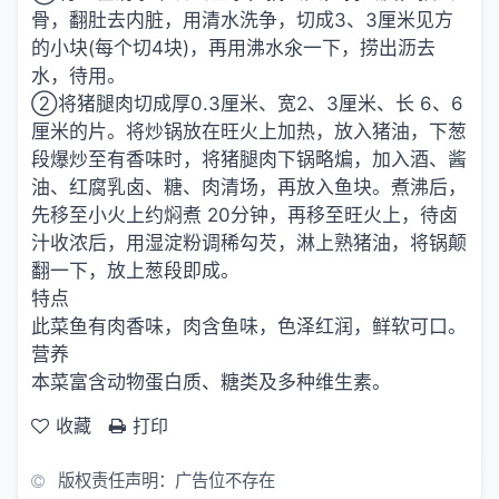
骨，翻肚去内脏，用清水洗争，切成3、3厘米见方
的小块(每个切4块)，再用沸水氽一下，捞出沥去
水，待用。
②将猪腿肉切成厚0.3厘米、宽2、3厘米、长 6、6
厘米的片。将炒锅放在旺火上加热，放入猪油，下葱
段爆炒至有香味时，将猪腿肉下锅略煸，加入酒、酱
油、红腐乳卤、糖、肉清场，再放入鱼块。煮沸后，
先移至小火上约焖煮 20分钟，再移至旺火上，待卤
汁收浓后，用湿淀粉调稀勾芡，淋上熟猪油，将锅颠
翻一下，放上葱段即成。
特点
此菜鱼有肉香味，肉含鱼味，色泽红润，鲜软可口。
营养
本菜富含动物蛋白质、糖类及多种维生素。
收藏
打印
版权责任声明：广告位不存在