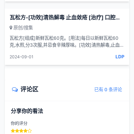
瓦松方-[功效]清热解毒 止血敛疮 [治疗] 口腔溃疡-一味药方
原创/搜集
瓦松方[组成]新鲜瓦松60克。[用法]每日以新鲜瓦松60
克,水煎,分3次服,并忌食辛辣厚味。[功效]清热解毒,止血敛
疮。[治疗] 口腔溃疡。[来源] 张茂信.瓦松治疗口疮效佳.
LDP
2024-09-01
浙江中...
评论区
已有 0 条评论
分享你的看法
你的评分