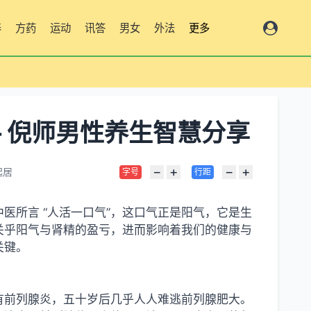
养
方药
运动
讯答
男女
外法
更多
— 倪师男性养生智慧分享
−
+
−
+
起居
字号
行距
医所言 “人活一口气”，这口气正是阳气，它是生
关乎阳气与肾精的盈亏，进而影响着我们的健康与
关键。
有前列腺炎，五十岁后几乎人人难逃前列腺肥大。