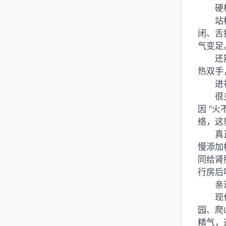
硬
站
闭、舌
气变足
还
热双手
进
很
因 “
络，这
真
慢添加
同给肾
行房后
亲
现
园、爬
精气，