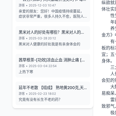
纵欲就
天的养生也有4个最关键的时段
游客
•
2025-12-03 10:47
体壮实
亲爱的朋友：您好！中国疫情持续蔓延，
性
症状非常严重，很多人持久不愈，医院人
满为患，各年龄段随地倒猝死的现象暴
年
增，有些倒地不停的抽搐。目前还各种天
养
气异象频发。古今中外的预言也说了这几
黑米对人的好处有哪些？黑米对人的长
金方》
年人类有大灾难，如刘伯温在预言中说 "贫
寿有帮助
游客
•
2025-03-28 20:12
有
者一万留一千，富者一万留二三”,“贫富若
黑米对人健康的好处我是有亲身体会的
不回心转，看看死期到眼前”, 预言中也告诉
板的标
世人如何逃离劫难的方法，真心希望您能
宜；五
躲过末劫中的劫难，有个美好的未来，请
茜草根茶-[功效]凉血止血 消肿止痛 [治
身体。
您务必打开下方网址认真了解，内有躲避
疗] 小儿流行性腮腺炎-一味妙方
游客
•
2025-03-04 22:54
三
瘟疫保平安的方法。网址1：
上热下寒
bitly.net/55dd55 网址2：
人
bitly.net/hhbbhh 网址3：
会犯的
http://tf30d4co.shunme.shop/tfhtruj
大
延年不老散 【组成】 熟地黄200克,天
易痴呆
冬180克 五味子60 克
游客
•
2025-02-23 18:02
究竟有没有长生不老的药？
雷
致邪气
极