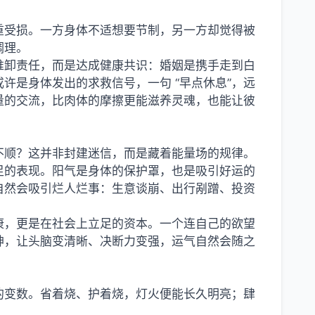
重受损。一方身体不适想要节制，另一方却觉得被
调理。
推卸责任，而是达成健康共识：婚姻是携手走到白
许是身体发出的求救信号，一句 “早点休息”，远
量的交流，比肉体的摩擦更能滋养灵魂，也能让彼
不顺？这并非封建迷信，而是藏着能量场的规律。
足的表现。阳气是身体的保护罩，也是吸引好运的
自然会吸引烂人烂事：生意谈崩、出行剐蹭、投资
健康，更是在社会上立足的资本。一个连自己的欲望
神，让头脑变清晰、决断力变强，运气自然会随之
的变数。省着烧、护着烧，灯火便能长久明亮；肆