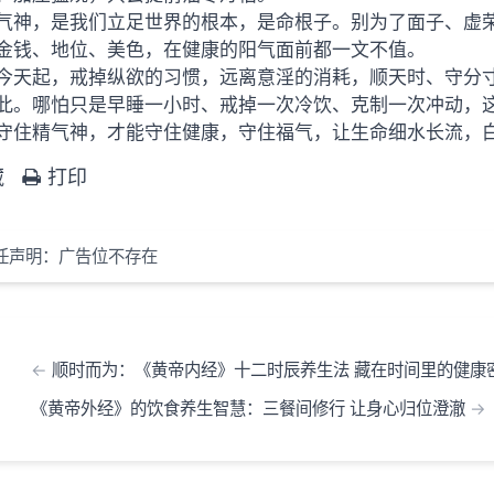
气神，是我们立足世界的根本，是命根子。别为了面子、虚
金钱、地位、美色，在健康的阳气面前都一文不值。
今天起，戒掉纵欲的习惯，远离意淫的消耗，顺天时、守分
此。哪怕只是早睡一小时、戒掉一次冷饮、克制一次冲动，
守住精气神，才能守住健康，守住福气，让生命细水长流，
藏
打印
任声明：广告位不存在
顺时而为：《黄帝内经》十二时辰养生法 藏在时间里的健康
《黄帝外经》的饮食养生智慧：三餐间修行 让身心归位澄澈