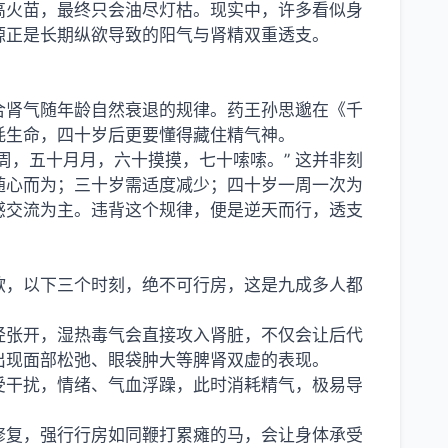
高火苗，最终只会油尽灯枯。现实中，许多看似身
源正是长期纵欲导致的阳气与肾精双重透支。
契合肾气随年龄自然衰退的规律。药王孙思邈在《千
耗生命，四十岁后更要懂得藏住精气神。
周，五十月月，六十摸摸，七十嗦嗦。” 这并非刻
随心而为；三十岁需适度减少；四十岁一周一次为
感交流为主。违背这个规律，便是逆天而行，透支
欲，以下三个时刻，绝不可行房，这是九成多人都
经张开，湿热毒气会直接攻入肾脏，不仅会让后代
出现面部松弛、眼袋肿大等脾肾双虚的表现。
受干扰，情绪、气血浮躁，此时消耗精气，极易导
修复，强行行房如同鞭打累瘫的马，会让身体承受