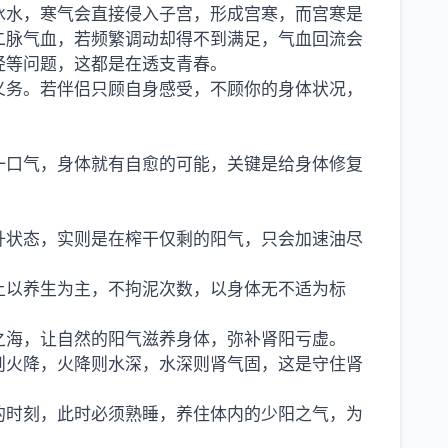
冰水，寒气会直接侵入子宫，形成宫寒，而宫寒是
二脉气血，若频繁调动却得不到满足，气血回流会
经等问题，这都是在透支青春。
义务。若伴侣只顾自身感受，不顾你的身体状况，
一口气，身体就有自愈的可能，关键是给身体修复
升状态，实则是在榨干仅剩的阳气，只会加速油尽
上以养生为主，不拘泥次数，以身体无不适为标
之海，让自然的阳气滋养身体，弥补肾阳亏虚。
则火降，火降则水深，水深则肾气固，这是守住肾
的时刻，此时必须熟睡，养住体内的少阳之气，为