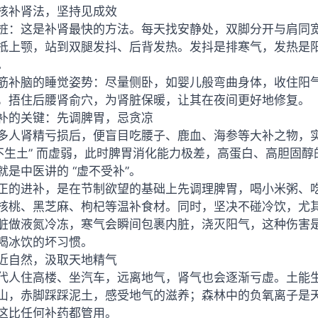
核补肾法，坚持见成效
桩：这是补肾最快的方法。每天找安静处，双脚分开与肩同
抵上颚，站到双腿发抖、后背发热。发抖是排寒气，发热是
。
筋补脑的睡觉姿势：尽量侧卧，如婴儿般弯曲身体，收住阳
，捂住后腰肾俞穴，为肾脏保暖，让其在夜间更好地修复。
补的关键：先调脾胃，忌贪凉
多人肾精亏损后，便盲目吃腰子、鹿血、海参等大补之物，
火不生土” 而虚弱，此时脾胃消化能力极差，高蛋白、高胆固
就是中医讲的 “虚不受补”。
正的进补，是在节制欲望的基础上先调理脾胃，喝小米粥、吃山
核桃、黑芝麻、枸杞等温补食材。同时，坚决不碰冷饮，尤
脏做液氮冷冻，寒气会瞬间包裹内脏，浇灭阳气，这种伤害
喝冰饮的坏习惯。
近自然，汲取天地精气
代人住高楼、坐汽车，远离地气，肾气也会逐渐亏虚。土能
山，赤脚踩踩泥土，感受地气的滋养；森林中的负氧离子是
这比任何补药都管用。