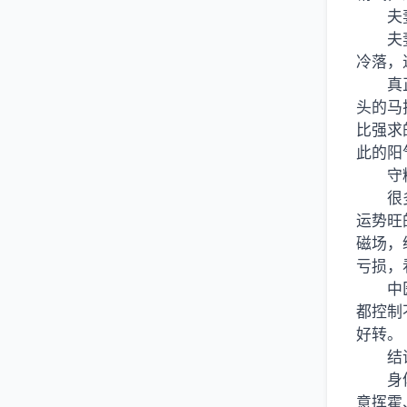
夫
夫
冷落，
真
头的马
比强求
此的阳
守
很
运势旺
磁场，
亏损，
中
都控制
好转。
结
身
意挥霍