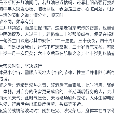
是不断打开灯油阀门，若灯油已近枯竭，还靠壮阳药强行拔
的中年人突发心梗、脑梗离世，表面是血管、心脏问题，根
生活的节制之道：懂分寸，顺天时
龄不同，频率有别
生并非禁欲，而是把握 “度”，这是老祖宗流传的智慧，也
中明确提及，人过三十，若仍像二十岁那般纵欲，便是在损
一句养生口诀道尽其中规律：“二十更更，三十夜夜，四十周
准，而是提醒我们，肾气不可逆衰退，二十岁肾气充盈，可
十岁一月一次足矣；六十岁后重在肌肤之亲；七十岁则以情
大禁忌时刻，坚决避行
体是小宇宙，需顺应天地大宇宙的节律，性生活并非随心所
错误。
醉之后：酒精是湿热之毒，醉酒后气血紊乱，此时行房，肾
、体弱，对自身的伤害更是成倍的。长期酒后行房的人，会
雨大风天气：此时气压低、天地磁场剧烈变化，人体生物电
入侵，行房后会出现极度疲劳、头痛等不适。
度疲劳或情绪波动时：刚加班完、吵完架后，身体本在寻求