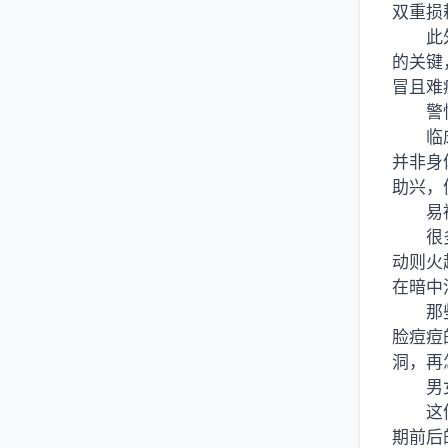
双重损
此
的关键
冒且难
警
临
并非身
助兴，
易
很
动则火
在暗中
那
脸痘痘
洞，再
男
这
期前后