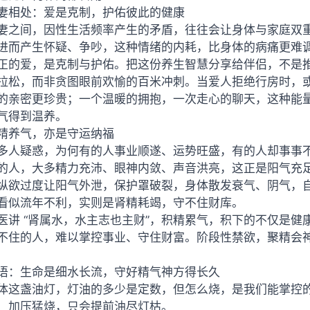
妻相处：爱是克制，护佑彼此的健康
妻之间，因性生活频率产生的矛盾，往往会让身体与家庭双
进而产生怀疑、争吵，这种情绪的内耗，比身体的病痛更难
正的爱，是克制与护佑。把这份养生智慧分享给伴侣，不是
拉松，而非贪图眼前欢愉的百米冲刺。当爱人拒绝行房时，或
的亲密更珍贵；一个温暖的拥抱，一次走心的聊天，这种能
气得到温养。
精养气，亦是守运纳福
多人疑惑，为何有的人事业顺遂、运势旺盛，有的人却事事
的人，大多精力充沛、眼神内敛、声音洪亮，这正是阳气充
纵欲过度让阳气外泄，保护罩破裂，身体散发衰气、阴气，
看似流年不利，实则是肾精耗竭，守不住财库。
医讲 “肾属水，水主志也主财”，积精累气，积下的不仅是
不住的人，难以掌控事业、守住财富。阶段性禁欲，聚精会
语：生命是细水长流，守好精气神方得长久
体这盏油灯，灯油的多少是定数，但怎么烧，是我们能掌控
、加压猛烧，只会提前油尽灯枯。