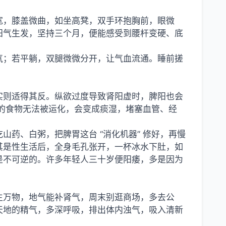
宽，膝盖微曲，如坐高凳，双手环抱胸前，眼微
阳气生发，坚持三个月，便能感受到腰杆变硬、底
气；若平躺，双腿微微分开，让气血流通。睡前搓
实则适得其反。纵欲过度导致肾阳虚时，脾阳也会
醇的食物无法被运化，会变成痰湿，堵塞血管、经
药、白粥，把脾胃这台 “消化机器” 修好，再慢
其是性生活后，全身毛孔张开，一杯冰水下肚，如
是不可逆的。许多年轻人三十岁便阳痿，多是因为
生万物，地气能补肾气，周末别逛商场，多去公
天地的精气，多深呼吸，排出体内浊气，吸入清新