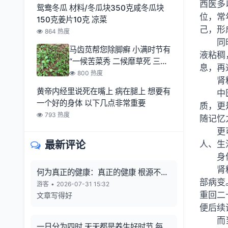
西医多
鸳鸯冬瓜 材料/冬瓜块350克咸冬瓜块
位，常
150克姜片10克 凉菜
己，形
864 热度
同
马齿苋帮您除脚癣 小满时节有
液粘稠
“一候苦菜秀 二候靡草死 三候
息，再
麦秋至
800 热度
肾
黄帝内经里说死在嘴上 病在腿上 想要有
中
一个好的身体 以下几点非常重要
质，更
793 热度
随记忆
更
最新评论
人、生
身
肾
何为真正的健康：真正的健康 根源不在
部病变
向外寻觅
游客
•
2026-07-31 15:32
重回二
文章写得好
便后续
而
一日分为四时 天天都是养生好时节 每一