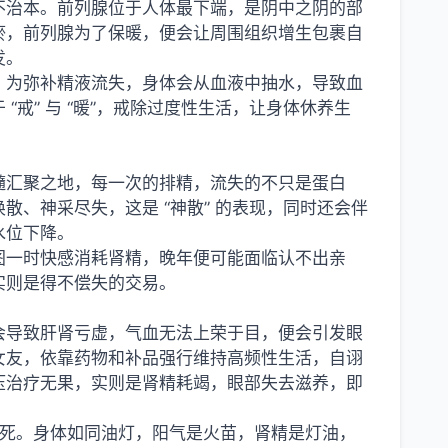
不治本。前列腺位于人体最下端，是阴中之阴的部
瘀，前列腺为了保暖，便会让周围组织增生包裹自
发。
，为弥补精液流失，身体会从血液中抽水，导致血
戒” 与 “暖”，戒除过度性生活，让身体休养生
脊髓汇聚之地，每一次的排精，流失的不只是蛋白
、神采尽失，这是 “神散” 的表现，同时还会伴
水位下降。
图一时快感消耗肾精，晚年便可能面临认不出亲
实则是得不偿失的交易。
会导致肝肾亏虚，气血无法上荣于目，便会引发眼
女友，依靠药物和补品强行维持高频性生活，自诩
压治疗无果，实则是肾精耗竭，眼部失去滋养，即
猝死。身体如同油灯，阳气是火苗，肾精是灯油，