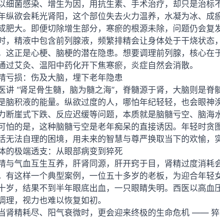
以细菌感染、增生为因，用抗生素、手术治疗，却只是治标
年纵欲会耗光肾阳，这个部位失去火力温养，水凝为冰、成
成肥大。即便切除增生部分，寒瘀的根源未除，问题仍会复
时，精液中包含前列腺液，频繁排精会让身体处于干烧状态
，这正是心梗、脑梗的潜在隐患。想要调理前列腺，核心在于 “
通过艾灸、温阳中药化开下焦寒瘀，炎症自然会消散。
精亏损：伤及大脑，埋下老年隐患
医讲 “肾足骨生髓，脑为髓之海”，脊髓源于肾，大脑则是
是脑积液的能量。纵欲过度的人，哪怕年纪轻轻，也会眼神涣散
力断崖式下跌、反应迟缓等问题，本质就是脑髓亏空、脑海
可怕的是，这种脑髓亏空是老年痴呆的直接诱因。年轻时贪
活无法自理的困境，用未来的智慧与尊严换取当下的欢愉，
体的极端透支：从眼部病变到猝死
精与气血互生互养，肝肾同源，肝开窍于目，肾精过度消耗
。有这样一个典型案例，一位五十多岁的老板，为迎合年轻
十岁，结果不到半年眼底出血，一只眼睛失明。西医以高血
调理，视力也难以恢复如初。
当肾精耗尽、阳气衰微时，更会迎来终极的生命危机 —— 