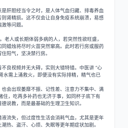
三点是肝胆经当令之时，是人体气血归藏、排毒养血
亏则肾精损。这不仅会让自身免疫系统崩溃，易感
偏激等问题。
奋。老人或长期体弱多病的人，若突然性欲旺盛，
，如同蜡烛将尽时火苗突然窜高。此时若行房或服药
留住阳气，坚决禁行房。
不良视频并无大碍，实则大错特错。中医讲 “心
肾水需上涌救火，即便没有实际排精，精气也已
，也会出现萎靡不振、记性差、注意力不集中、满
不堵住，吃再多补药也无济于事，如同杯子底下有
道德说教，而是最基础的生理卫生知识。
精液流失，但过度性生活会消耗气血，尤其是更年
让潮热、盗汗、心烦、失眠等更年期症状加剧。