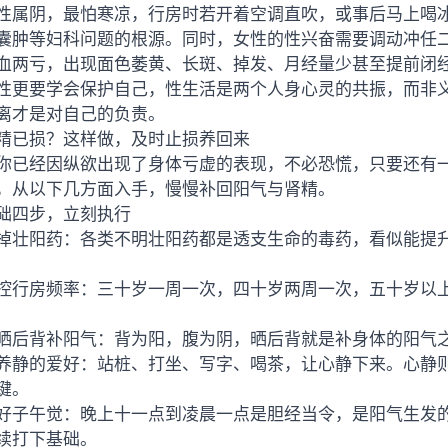
性属阴，最怕寒凉，行房时若开着空调直吹，或事后马上喝
囊肿等妇科问题的根源。同时，女性的性兴奋需要调动冲任
血两亏，出现面色萎黄、长斑、掉发、月经量少甚至提前闭
性更要学会保护自己，性生活是两个人身心灵的共振，而非
离才是对自己的负责。
精已损？这样做，及时止损养回来
你已经因纵欲出现了身体亏虚的表现，不必恐慌，只要还有
，从以下几方面入手，慢慢补回阳气与肾精。
础四步，立刻执行
掉壮阳药：各类不明壮阳药都是透支生命的毒药，看似能提
控行房频率：三十岁一周一次，四十岁两周一次，五十岁以
晒后背补阳气：背为阳，腹为阴，晒后背就是补身体的阳气
养静的爱好：站桩、打坐、写字、喝茶，让心静下来。心静
键。
好子午觉：晚上十一点到凌晨一点是胆经当令，是阳气生发
续打下基础。