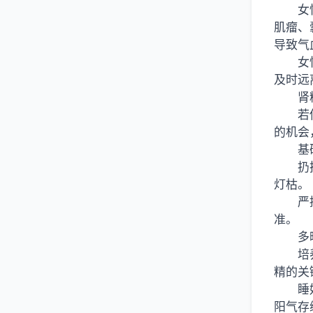
女
肌瘤、
导致气
女
及时远
肾
若
的机会
基
扔
灯枯。
严
准。
多
培
精的关
睡
阳气存