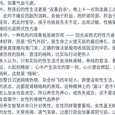
耗，加重气血亏虚。
外，熬夜后的性生活更是 “双重自杀”。晚上十一点到凌晨
，此时不睡反而剧烈消耗，会抽干肝血，而肝肾同源，肝血
痊愈，若此时受孕，孩子也极易先天不足，出现过敏、性格
惕回光返照式性亢奋
床中，一种危险的现象极易被忽视 —— 回光返照式的性亢
体好转，而是 “阳气外跃”，是生命之火熄灭前的最后挣扎
便是直接推向鬼门关，正确的做法是服用收敛固涩的中药，
被忽视的损耗：意淫的暗耗，比实际行动更伤人
多人认为，只有实际的性生活才会消耗肾精，单纯的意淫、看
起，火起则精摇”，心中产生杂念的那一刻，心火便会燃起，
消耗，这就是 “暗耗”。
些整日沉迷网络色情、杂念纷飞的年轻人，即便没有性生活
的状态，这都是肾精暗耗的表现。这种精神上的 “漏斗” 若
怎么加水也会流空。所以养生先养心，戒色先戒念，这不是
女皆需守：女性的肾精气血养护
份养生智慧并非只针对男性，女性同样需要重视。女性虽无
的女性，天癸将竭、肾气渐衰，过度行房会加重肾阴亏损，