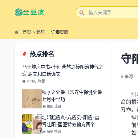
首页
>
起居
详细页面
热点排名
守
马王堆房中书▪十问曹熬之接阴治神气之
道 原文和白话译文
来源：
4480 热度
秋季之处暑日常养生保健处暑
阳
七月中坐功
命的根
986 热度
寿命。
纵
壮阳起痿丸-亢痿灵-阳痿-益
肾壮阳-国医特效偏方两个
前
865 热度
如