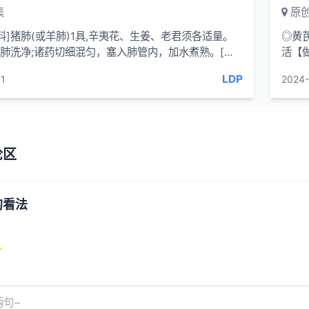
集
原创
料]猪肺(或羊肺)1具,辛夷花、生姜、老君须各适量。
◎黄
猪肺洗净;诸药切细混匀，塞入肺管内，加水煮熟。[服
活【
喝汤。[功效] 散风通窍。适用于鼻渊流梯、鼻...
各10
LDP
1
2024-
论区
的看法