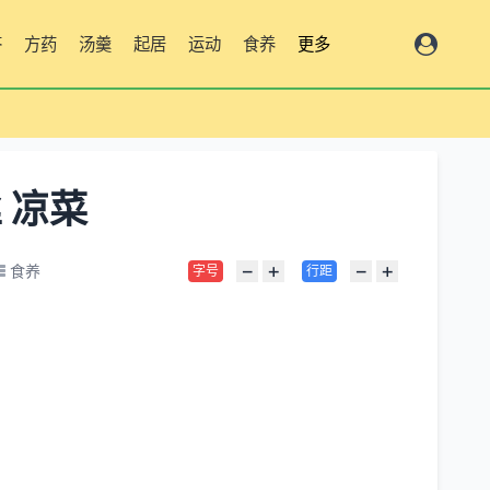
答
方药
汤羹
起居
运动
食养
更多
 凉菜
−
+
−
+
食养
字号
行距