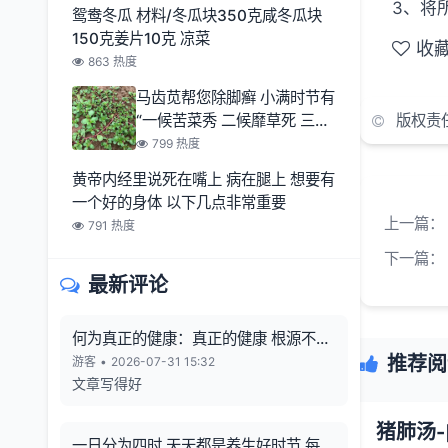
3、将
鸳鸯冬瓜 材料/冬瓜块350克咸冬瓜块
150克姜片10克 凉菜
收
863 热度
马齿苋帮您除脚癣 小满时节有
“一候苦菜秀 二候靡草死 三候
版权责
麦秋至
799 热度
黄帝内经里说死在嘴上 病在腿上 想要有
一个好的身体 以下几点非常重要
上一篇：
791 热度
下一篇：
最新评论
何为真正的健康：真正的健康 根源不在
向外寻觅
推荐阅
游客
•
2026-07-31 15:32
文章写得好
一日分为四时 天天都是养生好时节 每一