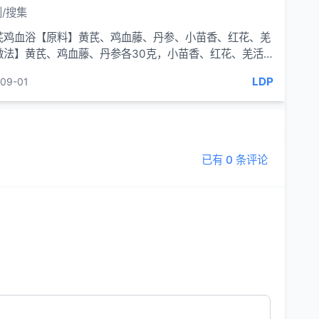
/搜集
芪鸡血浴【原料】黄芪、鸡血藤、丹参、小苗香、红花、羌
做法】黄芪、鸡血藤、丹参各30克，小苗香、红花、羌活
克，水煎、熏洗身...
LDP
09-01
已有 0 条评论