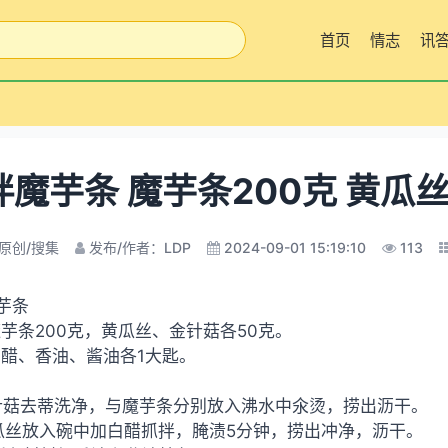
首页
情志
讯
拌魔芋条 魔芋条200克 黄瓜丝
原创/搜集
发布/作者：LDP
2024-09-01 15:19:10
113
芋条
魔芋条200克，黄瓜丝、金针菇各50克。
白醋、香油、酱油各1大匙。
针菇去蒂洗净，与魔芋条分别放入沸水中氽烫，捞出沥干。
瓜丝放入碗中加白醋抓拌，腌渍5分钟，捞出冲净，沥干。