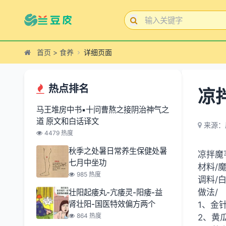
首页
>
食养
详细页面
热点排名
凉
马王堆房中书▪十问曹熬之接阴治神气之
道 原文和白话译文
来源：
4479 热度
秋季之处暑日常养生保健处暑
凉拌魔
七月中坐功
材料/
985 热度
调料/
做法/
壮阳起痿丸-亢痿灵-阳痿-益
肾壮阳-国医特效偏方两个
1、金
864 热度
2、黄