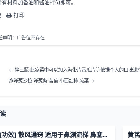
所有材料加香油和酱油拌匀即可。
藏
打印
任声明：广告位不存在
拌三蔬 此凉菜中可以加入海带片番瓜片等依据个人的口味进
炸洋葱沙拉 洋葱条 苦菊 小西红柿 凉菜
读
猪肺汤-[功效] 散风通窍 适用于鼻渊流梯 鼻塞及鼻炎等症
黄芪