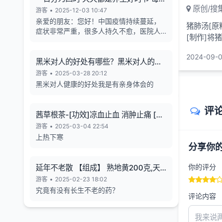
原创/搜
天的养生也有4个最关键的时段
游客
•
2025-12-03 10:47
亲爱的朋友：您好！中国疫情持续蔓延，
猪肺汤[原
症状非常严重，很多人持久不愈，医院人
[制作]将
满为患，各年龄段随地倒猝死的现象暴
法]吃肺,
增，有些倒地不停的抽搐。目前还各种天
2024-09-0
气异象频发。古今中外的预言也说了这几
黑米对人的好处有哪些？黑米对人的长
年人类有大灾难，如刘伯温在预言中说 "贫
寿有帮助
游客
•
2025-03-28 20:12
者一万留一千，富者一万留二三”,“贫富若
黑米对人健康的好处我是有亲身体会的
不回心转，看看死期到眼前”, 预言中也告诉
世人如何逃离劫难的方法，真心希望您能
评
躲过末劫中的劫难，有个美好的未来，请
茜草根茶-[功效]凉血止血 消肿止痛 [治
您务必打开下方网址认真了解，内有躲避
疗] 小儿流行性腮腺炎-一味妙方
游客
•
2025-03-04 22:54
瘟疫保平安的方法。网址1：
上热下寒
bitly.net/55dd55 网址2：
分享你
bitly.net/hhbbhh 网址3：
http://tf30d4co.shunme.shop/tfhtruj
你的评分
延年不老散 【组成】 熟地黄200克,天
冬180克 五味子60 克
游客
•
2025-02-23 18:02
究竟有没有长生不老的药？
评论内容