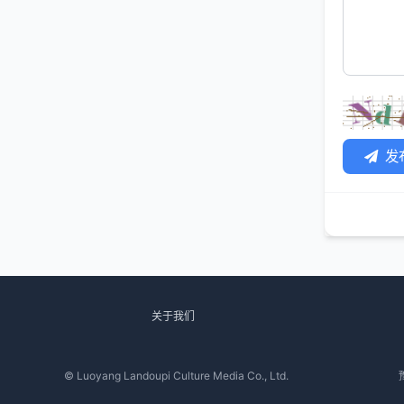
发
关于我们
© Luoyang Landoupi Culture Media Co., Ltd.