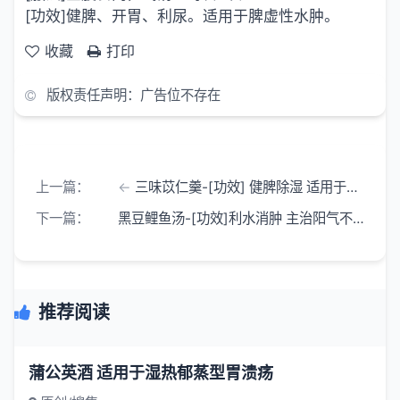
[功效]健脾、开胃、利尿。适用于脾虚性水肿。
收藏
打印
版权责任声明：广告位不存在
上一篇：
三味苡仁羹-[功效] 健脾除湿 适用于脾虚湿盛之水肿
下一篇：
黑豆鲤鱼汤-[功效]利水消肿 主治阳气不足 水液潴留而引起的头面四肢及脘腹肿胀
推荐阅读
蒲公英酒 适用于湿热郁蒸型胃溃疡