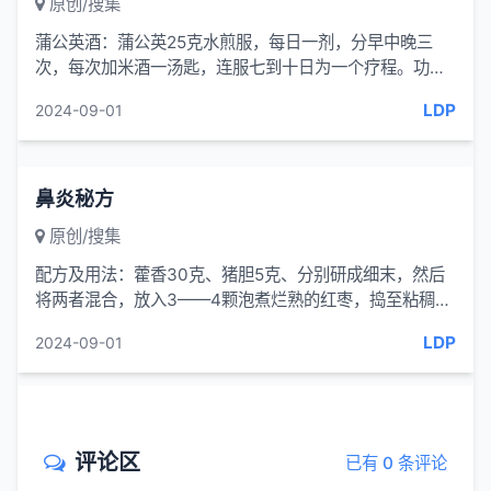
原创/搜集
蒲公英酒：蒲公英25克水煎服，每日一剂，分早中晚三
次，每次加米酒一汤匙，连服七到十日为一个疗程。功
效，蒲公英可以化湿热，适用于湿热郁...
LDP
2024-09-01
鼻炎秘方
原创/搜集
配方及用法：藿香30克、猪胆5克、分别研成细末，然后
将两者混合，放入3——4颗泡煮烂熟的红枣，捣至粘稠，
再搓捏成小丸后服用。每日两次，三日服完，此方应服半
LDP
2024-09-01
月左右。
评论区
已有 0 条评论