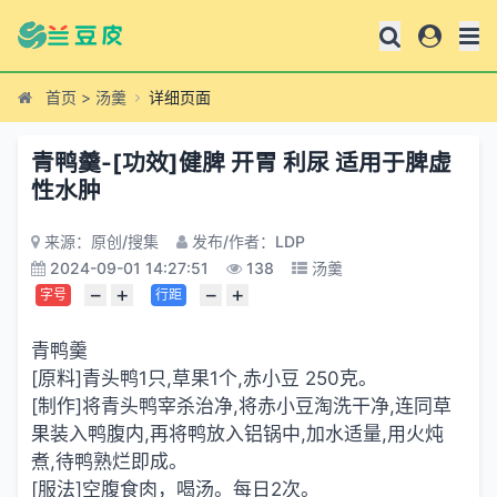
首页
>
汤羹
详细页面
青鸭羹-[功效]健脾 开胃 利尿 适用于脾虚
性水肿
来源：原创/搜集
发布/作者：LDP
2024-09-01 14:27:51
138
汤羹
−
+
−
+
字号
行距
青鸭羹
[原料]青头鸭1只,草果1个,赤小豆 250克。
[制作]将青头鸭宰杀治净,将赤小豆淘洗干净,连同草
果装入鸭腹内,再将鸭放入铝锅中,加水适量,用火炖
煮,待鸭熟烂即成。
[服法]空腹食肉，喝汤。每日2次。