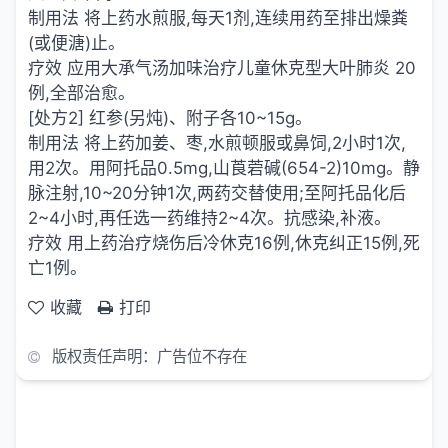
制用法 将上药水煎服,每天1剂,连续用药至排出燥粪
(或便溏)止。
疗效 应用大承气汤加味治疗儿童休克型大叶肺炎 20
例,全部治愈。
[处方2] 红参(另炖)、附子各10~15g。
制用法 将上药加姜、枣,水煎顿服或鼻饲,2小时1次,
用2次。用阿托品0.5mg,山莨菪碱(654-2)10mg。静
脉注射,10~20分钟1次,两药交替使用;至阿托品化后
2~4小时,再任选一药维持2~4次。抗感染,补液。
疗效 用上药治疗烧伤后冷休克16例,休克纠正15例,死
亡1例。
收藏
打印
版权责任声明：广告位不存在