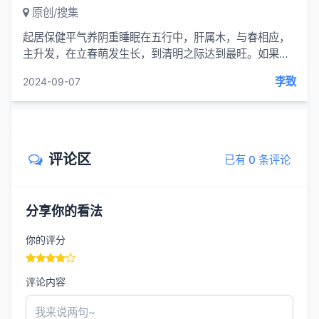
原创/搜集
起居保健平气养阴重睡眠在五行中，肝属木，与春相应，
主升发，在立春萌发生长，到清明之际达到最旺。如果肝
气过旺就会损伤脾胃，出现脾胃虚弱的病症，还因肝阳上
李致
2024-09-07
亢造成情绪失调，气血运行不畅。所以清明养肝应重...
评论区
已有 0 条评论
分享你的看法
你的评分
评论内容