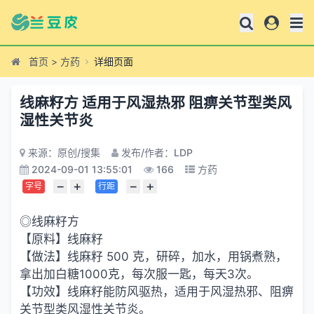
首页
>
方药
详细页面
线麻籽方 适用于风湿热邪 阻痹关节型类风
湿性关节炎
来源：原创/搜集
发布/作者：LDP
2024-09-01 13:55:01
166
方药
−
+
−
+
字号
行距
◎线麻籽方
【原料】线麻籽
【做法】线麻籽 500 克，研碎，加水，用锅煮熟，
拿出加白糖1000克，每次服一匙，每天3次。
【功效】线麻籽能防风驱热，适用于风湿热邪、阻痹
关节型类风湿性关节炎。