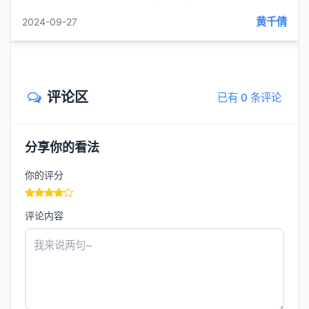
忌油炸肥腻及生冷食物，所以最好经常喝粥。适合春天食
黄千倩
2024-09-27
用的药粥如下。(1)芹菜粥:取大米250克，加适量清...
评论区
已有 0 条评论
分享你的看法
你的评分
评论内容