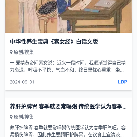
中华性养生宝典《素女经》白话文版
原创/搜集
一 爱精黄帝问素女说：近来一段时间，我逐渐觉得自己精
力衰退，呼吸不平稳，气血不和，终日里忧心重重，坐立
不安，好像有什么危险的事情就要发生一样。我该是怎么
LDP
2024-09-01
办呢？素女...
养肝护脾胃 春季就要常喝粥 传统医学认为春季肝气旺
原创/搜集
养肝护脾胃 春季就要常喝粥传统医学认为春季肝气旺，容
易损伤脾胃，因此养生要顾肝护脾胃，在饮食上宜清淡，