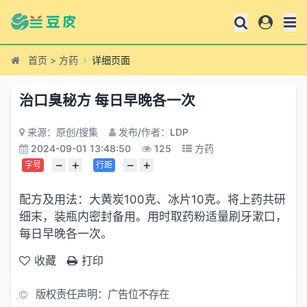
首页
>
方药
详细页面
治口臭秘方 每日早晚各一次
来源：原创/搜集
发布/作者：LDP
2024-09-01 13:48:50
125
方药
−
+
−
+
字号
行距
配方及用法：大黄炭100克、冰片10克。将上药共研
细末，装瓶内密封备用。用时取药粉适量刷牙漱口，
每日早晚各一次。
收藏
打印
版权责任声明：广告位不存在