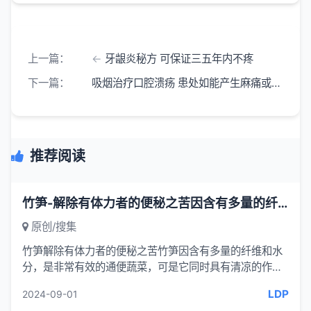
上一篇：
牙龈炎秘方 可保证三五年内不疼
下一篇：
吸烟治疗口腔溃疡 患处如能产生麻痛或舒适的感觉 效果显著
推荐阅读
竹笋-解除有体力者的便秘之苦因含有多量的纤维和水分是非常有效的通便蔬菜
原创/搜集
竹笋解除有体力者的便秘之苦竹笋因含有多量的纤维和水
分，是非常有效的通便蔬菜，可是它同时具有清凉的作
用，故对畏寒怕冷者并不适合。另外，竹笋中含有引起过
LDP
2024-09-01
敏的成分，故过...