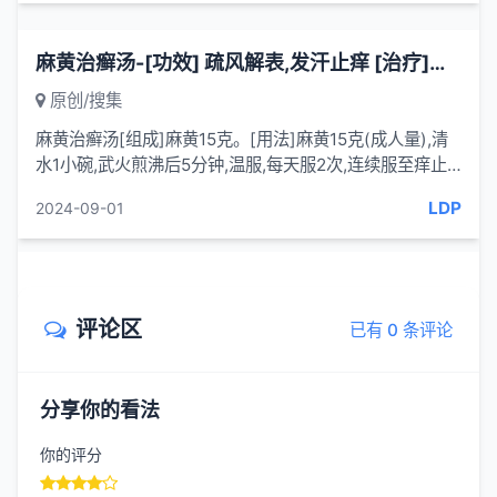
麻黄治癣汤-[功效] 疏风解表,发汗止痒 [治疗]顽癣(夏季发作，秋冬渐愈)-一味妙方
原创/搜集
麻黄治癣汤[组成]麻黄15克。[用法]麻黄15克(成人量),清
水1小碗,武火煎沸后5分钟,温服,每天服2次,连续服至痒止
停药。素有鼻衄及高血压者忌用。[功效] 疏风解表,发汗止
LDP
2024-09-01
痒。[治...
评论区
已有 0 条评论
分享你的看法
你的评分