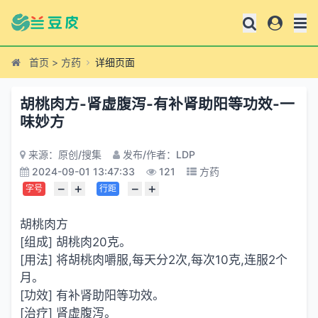
首页
>
方药
详细页面
胡桃肉方-肾虚腹泻-有补肾助阳等功效-一
味妙方
来源：原创/搜集
发布/作者：LDP
2024-09-01 13:47:33
121
方药
−
+
−
+
字号
行距
胡桃肉方
[组成] 胡桃肉20克。
[用法] 将胡桃肉嚼服,每天分2次,每次10克,连服2个
月。
[功效] 有补肾助阳等功效。
[治疗] 肾虚腹泻。