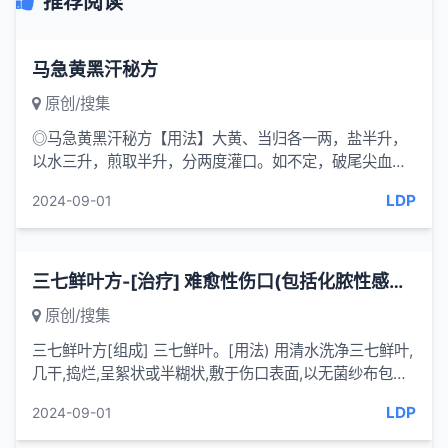
推荐阅读
马急黄黑汗秘方
原创/搜集
◎马急黄黑汗秘方【用法】大黄、当归各一两，盐半升，
以水三升，煎取半升，分两度灌口。如不定，破尾尖血
出，即止。
LDP
2024-09-01
三七鲜叶方-[治疗] 难愈性伤口(包括化脓性感染 溃疡 褥疮 烫伤-一味妙方
原创/搜集
三七鲜叶方[组成] 三七鲜叶。[用法) 用清水洗净三七鲜叶,
几干,捣烂,呈絮状或半糊状,敷于伤口表面,以无菌纱布包
扎,1-2天更换1次,直至愈合。外敷前,感染化脓性伤口用2%
LDP
2024-09-01
碘酒,75...