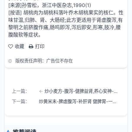
[来源]孙雪松，浙江中医杂志,1990(1)
[按语] 胡桃肉为胡桃科落叶乔木胡桃果实的核仁。性
味甘温,归肺、肾、大肠经;此方更适用于肾虚腹泻,有
黎明之前脐腹作痛,肠呜即泻,泻后即安,形寒,肢冷,腰
腹酸软等症状。
收藏
打印
版权责任声明：广告位不存在
上一篇：
炒小麦方-腹泻-健脾益肾,养心安神-一味妙方
下一篇：
炒黄米末-脾虚腹泻-补肝肾 健脾胃-一味妙方